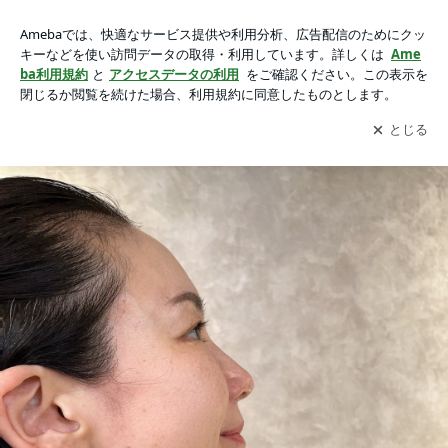
右顔派？左顔派？アートラウンジ的考察の画像 3枚中3枚目
右顔派？左顔派？アートラウンジ的考察