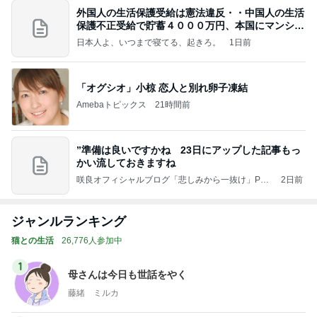
外国人の生活保護受給は憲法違反・・中国人の生活
保護不正受給で貯蓄４０００万円、本国にマンショ
ンを
日本人よ、いつまで寝てる、起きろ。
1日前
「オグシオ」小椋 恋人と別れ卵子凍結
Amebaトピックス
21時間前
”準備は良いですかね 23日にアップした記事もっ
かい流しておきますね
咲良オフィシャルブログ「悲しみから一抜け」Pow
2日前
ered by Ameba
ジャンルランキング
猫との生活
26,776人参加中
1
母さんは今日も世話をやく
藤緒 ミルカ