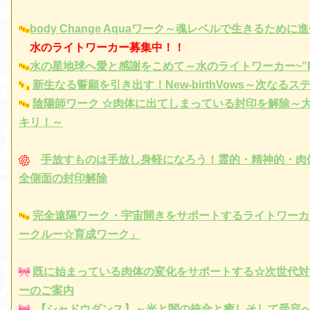
body Change Aquaワーク～魂レベルで生きるため
水のライトワーカー募集中！！
水の星地球へ愛と感謝をこめて～水のライトワーカー~”Pur
新生なる誓願を引き出す！New-birthVows～次なるス
陰陽師ワーク ☆肉体に出てしまっている封印を解除～
キリ！～
手放すものは手放し身軽になろう！霊的・精神的・肉
全側面の封印解除
完全遠隔ワーク・宇宙開きをサポートするライトワーカ
ークルー☆育成ワーク」
既に始まっている肉体の変化をサポートする☆次世代対
ーのご案内
【シャドウダンス】～光と闇の統合と癒しそして受容