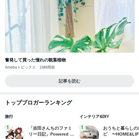
奮発して買った憧れの観葉植物
Amebaトピックス
16時間前
記事を読む
トップブロガーランキング
旅行
インテリア&DIY
1
1
「吉田さんちのファミ
おうちと暮らしの
リー日記」Powered b
ピ 〜HOME&LI