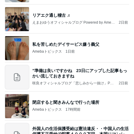
リアエク通し稽古 ♬
えまおゆうオフィシャルブログ Powered by Ameb
2日前
a
私を苦しめたデイサービス嫌う義父
Amebaトピックス
1日前
”準備は良いですかね 23日にアップした記事もっ
かい流しておきますね
咲良オフィシャルブログ「悲しみから一抜け」Pow
2日前
ered by Ameba
閉店すると聞きみんなで行った場所
Amebaトピックス
17時間前
外国人の生活保護受給は憲法違反・・中国人の生活