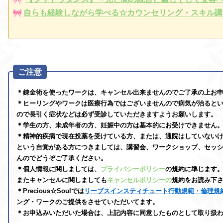
自らも経験しながら学べる☆カウンセリング・スキル講
ご注意
＊錬金術を使ったワークは、キャンセル出来ませんのでご了承の上お
＊ヒーリングやワークは医療行為ではございませんので病気が治ると
ので長引く症状などは必ず受診していただきますようお願いします。
＊学生の方、未成年者の方、妊娠中の方は基本的にお受けできません
＊精神的疾病で現在投薬を受けている方、または、通院はしていない
という自覚がある方につきましては、講習会、ワークショップ、セッ
んのでどうぞご了承ください。
＊個人情報に関しましては、
プライバシーポリシー
の規約に準じます
またキャンセルに関しましても
キャンセルポリシーの
規約をお読み下
＊Precious☆Soulでは
リーブス
インスティチュート行動規範・倫理規約 (
ング・ワークのご提供をさせていただいてます。
＊お申込みいただいた場合は、上記内容に同意したものとして取り扱