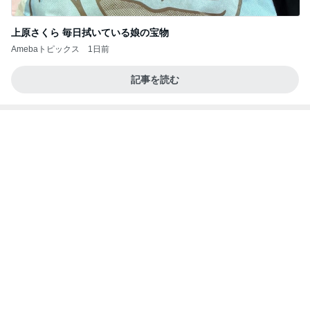
上原さくら 毎日拭いている娘の宝物
Amebaトピックス
1日前
記事を読む
秋野暢子 好きになったマメパン
Amebaトピックス
1日前
So many Pooh bears rained down on the ice
フィギュアスケート応援（くまはともだち）
2日前
バーガーキングのハンバーガーの値段
Amebaトピックス
1日前