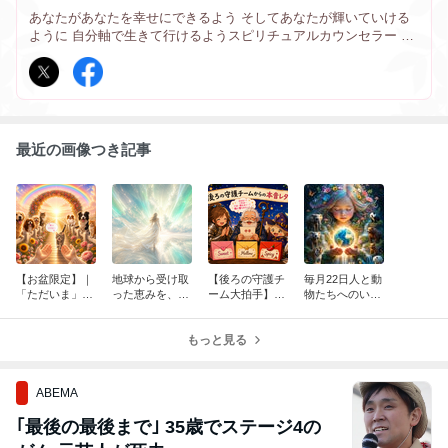
あなたがあなたを幸せにできるよう そしてあなたが輝いていける
ように 自分軸で生きて行けるようスピリチュアルカウンセラー と
して背中を押します！ そして人と動物たちが幸せに共存できる お
手伝いとしてアニマルコミュニケーターとしても 活躍中！！
最近の画像つき記事
【お盆限定】｜
地球から受け取
【後ろの守護チ
毎月22日人と動
「ただいま」
った恵みを、未
ーム大拍手】自
物たちへのいの
「おかえり」虹
来へつなぐため
分を後回しにす
ちの一斉ヒーリ
の橋のあの子
に＆8月のオン
る癖を卒業した
ングのお知らせ
と、もう一度心
ライン講習日程
もっと見る
お返事（中辛
を通わせる時間
編）
ABEMA
｢最後の最後まで｣ 35歳でステージ4の