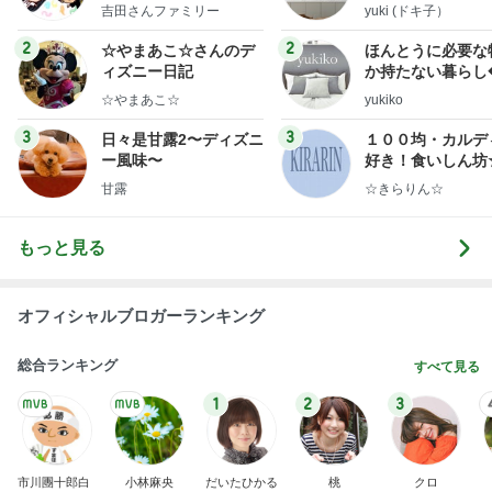
y Ameba 吉田さんファ
吉田さんファミリー
yuki (ドキ子）
ミリーオフィシャルブ
ログ
2
2
☆やまあこ☆さんのデ
ほんとうに必要な
ィズニー日記
か持たない暮らし
ep Life Simple
☆やまあこ☆
yukiko
ンテリアのきろく
3
3
日々是甘露2〜ディズニ
１００均・カルデ
ー風味〜
好き！食いしん坊
らりん☆のブログ
甘露
☆きらりん☆
もっと見る
オフィシャルブロガーランキング
総合ランキング
すべて見る
1
2
3
市川團十郎白
小林麻央
だいたひかる
桃
クロ