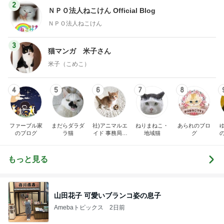
2
ＮＰＯ法人ねこけん Official Blog
ＮＰＯ法人ねこけん
3
猫マンガ 米子さん
米子（こめこ）
4
5
6
7
8
ファーブル家
まだらダラダ
社)アニマルエ
ねりまねこ・
あられのブロ
のブログ
ラ猫
イド 事務局＆
地域猫
グ
みんなの日記
もっと見る
山田花子 可愛いブランコ姿の息子
Amebaトピックス
2日前