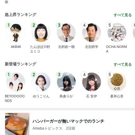
猿
急上昇ランキング
すべて見る
1
2
3
4
5
AKB48
たんぽぽ川村
北村総一朗
北別府学
OCHA NORM
エミコ
A
新登場ランキング
すべて見る
1
2
3
4
5
BEYOOOOO
ゆうこりん
島倉りか
石 安伊
蒼井心音
NDS
ハンバーガーが無いマックでのランチ
Amebaトピックス
2日前