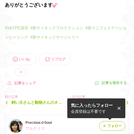
ありがとうございます
#
SKYPE講習
#
新サイキックプロテクション
#
新マニフェステーショ
ンヒーリング
#
新サイキックサージャリー
いいね
リブログ
4
記事を報告する
記事をシェア
前の記事
次の記事
飼い主さんと動物さんのオー
満月の一斉ヒーリング終了し
気に入ったらフォロー
ラリーディングの感想いただ
ましたm(__)m
きました。
会員登録は不要です
Precious☆Soul
フォロー
アルテミス