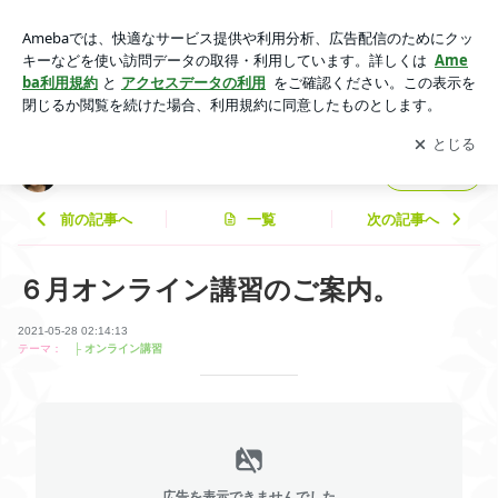
６月オンライン講習のご案内。 | Precious☆Soul
アプリをダウンロードして
ブログの更新通知
を受け取りまし
開く
ょう。
Precious☆Soul
フォロー
前の記事へ
一覧
次の記事へ
６月オンライン講習のご案内。
2021-05-28 02:14:13
テーマ：
├ オンライン講習
広告を表示できませんでした