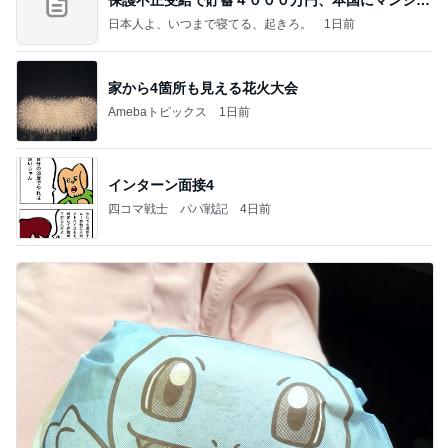
保護不正受給で貯蓄４０００万円、本国にマンショ
ンを
日本人よ、いつまで寝てる、起きろ。
1日前
家から4箇所も見える花火大会
Amebaトピックス
1日前
インターン面接4
四コマ戦士 パパ戦記
4日前