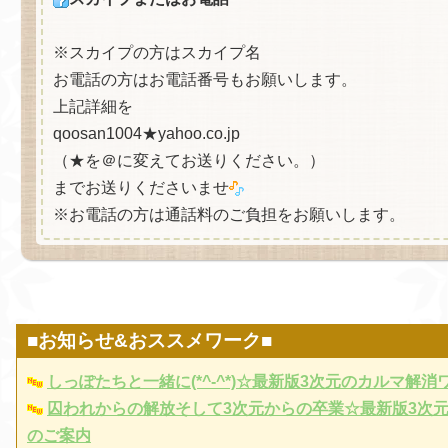
※スカイプの方はスカイプ名
お電話の方はお電話番号もお願いします。
上記詳細を
qoosan1004★yahoo.co.jp
（★を＠に変えてお送りください。）
までお送りくださいませ
※お電話の方は通話料のご負担をお願いします。
■お知らせ&おススメワーク■
しっぽたちと一緒に(*^-^*)☆最新版3次元のカルマ解
囚われからの解放そして3次元からの卒業☆最新版3次
のご案内