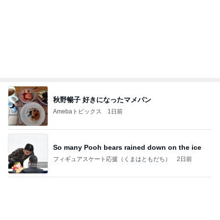
NPO
日本人
8日前
食べてないつもりで体重が増えた訳
Amebaトピックス
1日前
Coordinate by WEAR
高橋愛オフィシャルブログ「I am Ai」Powered by
2日前
Ameba
娘と汗だくで運んだ重いコピー機
Amebaトピックス
19時間前
円香ちゃんとおでかけ 小野田華凜