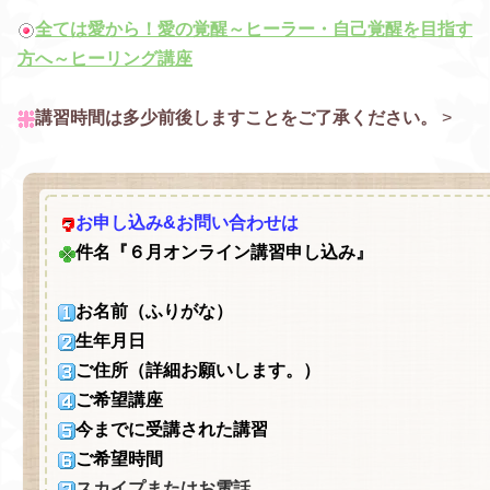
全ては愛から！愛の覚醒～ヒーラー・自己覚醒を目指す
方へ～ヒーリング講座
講習時間は多少前後しますことをご了承ください。
>
お申し込み&お問い合わせは
件名『６月オンライン講習申し込み』
お名前（ふりがな）
生年月日
ご住所（詳細お願いします。）
ご希望講座
今までに受講された講習
ご希望時間
スカイプまたはお電話