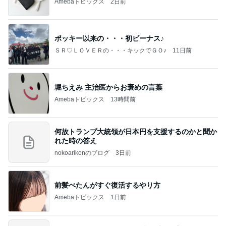
Amebaトピックス
2日前
ポッキー以来の・・・初ビーナス♪
ＳＲ♡ＬＯＶＥＲの・・・キックでＧＯ♪
11日前
堀ちえみ 主治医からお褒めの言葉
Amebaトピックス
13時間前
何故トランプ大統領が日本円を支援するのかと聞か
れた時の答え
nokoarikonのブログ
3日前
前髪ぺたんがすぐ復活するやり方
Amebaトピックス
1日前