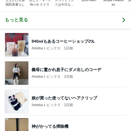
ええかげん英
おじょーず！L
スコットラン
yumi Wien
Simple Pleasur
国田舎暮らし
ife☆in スイス
ドは今日も曇
es
り空
もっと見る
940mlもあるコーヒーショップのL
Amebaトピックス
1日前
義母に驚かれ息子にダメ出しのコーデ
Amebaトピックス
2日前
娘が買った使ってないヘアクリップ
Amebaトピックス
2日前
神がかってる掃除機