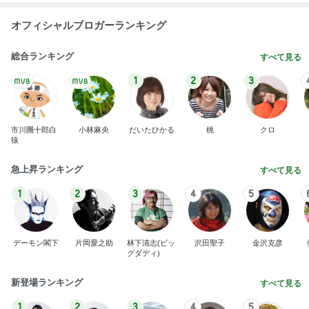
オフィシャルブロガーランキング
総合ランキング
すべて見る
1
2
3
市川團十郎白
小林麻央
だいたひかる
桃
クロ
猿
急上昇ランキング
すべて見る
1
2
3
4
5
デーモン閣下
片岡愛之助
林下清志(ビッ
沢田聖子
金沢克彦
グダディ)
新登場ランキング
すべて見る
1
2
3
4
5