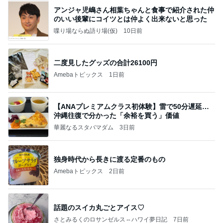
アンジャ児嶋さん相葉ちゃんと食事で紹介された仲
のいい後輩にコイツとは仲よく出来ないと思った
喋り場ならぬ語り場(仮)
10日前
二度見したグッズの合計26100円
Amebaトピックス
1日前
【ANAプレミアムクラス初体験】雷で50分遅延…
沖縄往復で分かった「余裕を買う」価値
華麗なるスタバマダム
3日前
独身時代から長きに渡る定番のもの
Amebaトピックス
2日前
話題のスイカ丸ごとアイス♡
さとみるくのロサンゼルス⇔ハワイ夢日記
7日前