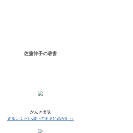
上
グ
昇
上
昇
佐藤律子の著書
かんき出版
ずるいくらい思いのままに恋が叶う