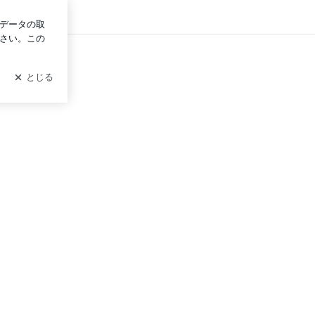
ログイン
藤律子「婚活・恋愛・男女間の交流レッスン」