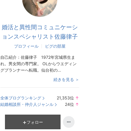
婚活と異性間コミュニケーシ
ョンスペシャリスト佐藤律子
プロフィール
ピグの部屋
自己紹介：
佐藤律子 1972年宮城県生ま
れ。男女間の専門家。 OLからウエディン
グプランナーへ転職。仙台初の...
続きを見る ＞
全体ブログランキング
21,353
位
↑
ラ
結婚相談所・仲介人ジャンル
24
位
↑
ン
ラ
キ
ン
ン
キ
フォロー
グ
ン