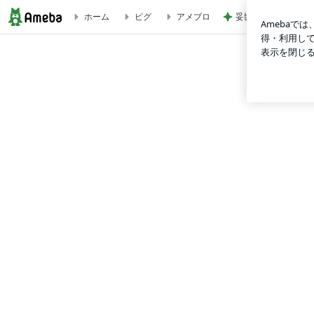
妥協しなくてよかっ
ホーム
ピグ
アメブロ
宮城県山元町主催いちご狩り婚活イベント縁結び「いちご」コン