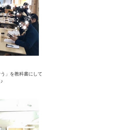
叶う」を教科書にして
た
♪