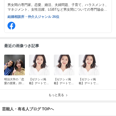
男女間の専門家。恋愛、婚活、夫婦問題、子育て、ハラスメント、
マネジメント、女性活躍、LGBTなど男女間についての専門協会と
して、認定講師100名以上が在籍する異性間コミュニケーション協
結婚相談所・仲介人ジャンル 26位
会を運営。著書8冊。雑誌取材、テレビ出演など多数。
最近の画像つき記事
明治大学の「恋
【ゼクシィ掲
【ゼクシィ掲
【ゼクシィ掲
愛の授業」2026
載】デートで役
載】デートで役
載】デートで役
春
立つ会話術＆盛
立つ会話術＆盛
立つ会話術＆盛
り上がる話題・
り上がる話題・
り上がる話題・
ネタ35選！⑥
もっと見る
ネタ35選！⑤
ネタ35選！➃
芸能人・有名人ブログ TOPへ