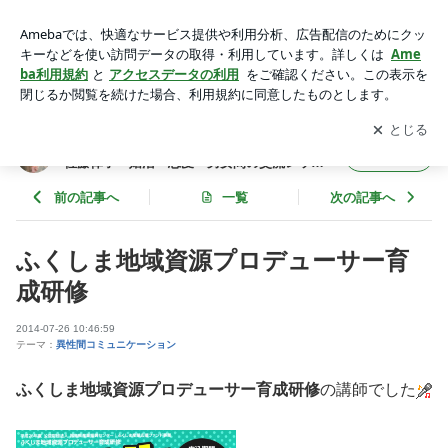
ふくしま地域資源プロデューサー育成研修 | 異性間コミュニケ
ーションのスペシャリスト佐藤律子「婚活・恋愛・男女間の交
アプリをダウンロードして
ブログの更新通知
を受け取りまし
開く
流レッスン」
ょう。
異性間コミュニケーションのスペシャリスト
フォロー
佐藤律子「婚活・恋愛・男女間の交流レッス
ン」
前の記事へ
一覧
次の記事へ
ふくしま地域資源プロデューサー育
成研修
2014-07-26 10:46:59
テーマ：
異性間コミュニケーション
ふくしま地域資源プロデューサー育成研修
の講師でした