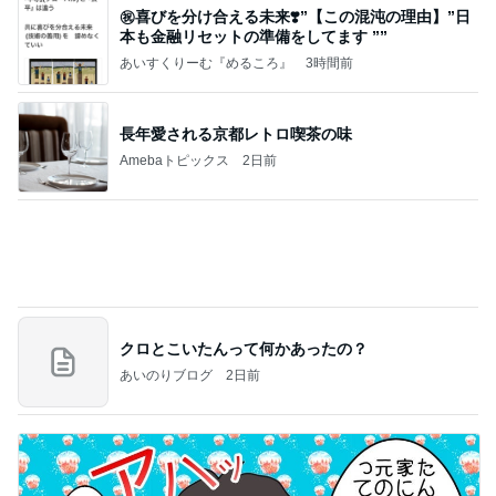
㊗️喜びを分け合える未来❣️”【この混沌の理由】”⽇
本も⾦融リセットの準備をしてます ””
あいすくりーむ『めるころ』
3時間前
長年愛される京都レトロ喫茶の味
Amebaトピックス
2日前
クロとこいたんって何かあったの？
あいのりブログ
2日前