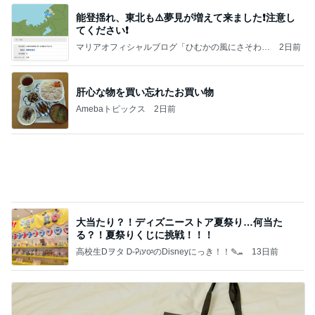
能登揺れ、東北も⚠️夢見が増えて来ました❗️注意し
てください❗️
マリアオフィシャルブログ「ひむかの風にさそわれ
2日前
て」Powered by Ameba
肝心な物を買い忘れたお買い物
Amebaトピックス
2日前
大当たり？！ディズニーストア夏祭り…何当た
る？！夏祭りくじに挑戦！！！
高校生Dヲタ Ꭰ-ᎮꭵꭹꭴのDisneyにっき！！✎ܚ
13日前