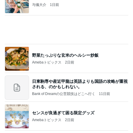
与儀大介
1日前
野菜たっぷりな玄米のヘルシー炒飯
Amebaトピックス
2日前
日東駒専や産近甲龍は英語よりも国語の攻略が重視
される、のかもしれない。
Bank of Dreamの公営競技はどこへ行く
11日前
センスが良過ぎて困る限定グッズ
Amebaトピックス
2日前