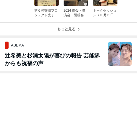
第６弾寄贈プロ
2024 総会・講
トークセッショ
ジェクト完了の
演会・懇親会
ン（10月19日）
お知らせ
（報告）
報告 （後
半）
もっと見る
ABEMA
辻希美と杉浦太陽が喜びの報告 芸能界
からも祝福の声