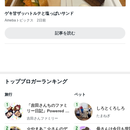
ゲキ甘ザッハトルテと塩っぱいサンド
Amebaトピックス
2日前
記事を読む
トップブロガーランキング
旅行
ペット
1
1
「吉田さんちのファミ
しろとくろしろ
リー日記」Powered b
たまねぎ
y Ameba 吉田さんファ
吉田さんファミリー
ミリーオフィシャルブ
ログ
2
2
☆やまあこ☆さんのデ
母さんは今日も世