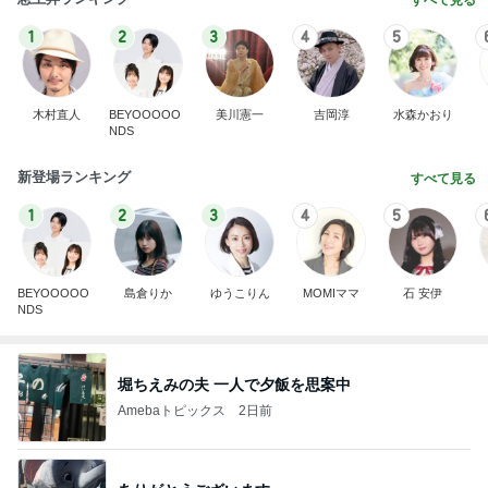
すべて見る
1
2
3
4
5
木村直人
BEYOOOOO
美川憲一
吉岡淳
水森かおり
NDS
新登場ランキング
すべて見る
1
2
3
4
5
BEYOOOOO
島倉りか
ゆうこりん
MOMIママ
石 安伊
NDS
堀ちえみの夫 一人で夕飯を思案中
Amebaトピックス
2日前