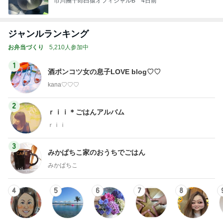
市川團十郎白猿オフィシャルB
4日前
ジャンルランキング
お弁当づくり
5,210人参加中
1
酒ポンコツ女の息子LOVE blog♡♡
kana♡♡♡
2
ｒｉｉ＊ごはんアルバム
ｒｉｉ
3
みかぱちこ家のおうちでごはん
みかぱちこ
4
5
6
7
8