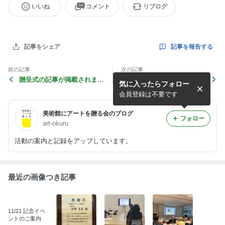
いいね
コメント
リブログ
記事を報告する
記事をシェア
前の記事
次の記事
贈呈式の記事が掲載されまし
第５弾寄贈プロジェクト贈呈
気に入ったらフォロー
た。（建設工業新聞）
式（2018.7.14）ご報告
会員登録は不要です
美術館にアートを贈る会のブログ
フォロー
art-okuru
活動の案内と記録をアップしています。
最近の画像つき記事
11/21 記念イベ
ントのご案内