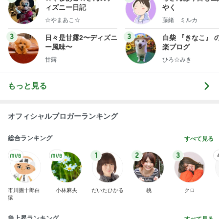
ィズニー日記
やく
☆やまあこ☆
藤緒 ミルカ
3
3
日々是甘露2〜ディズニ
白柴 『きなこ』 
ー風味〜
楽ブログ
甘露
ひろ☆みき
もっと見る
オフィシャルブロガーランキング
総合ランキング
すべて見る
1
2
3
市川團十郎白
小林麻央
だいたひかる
桃
クロ
猿
急上昇ランキング