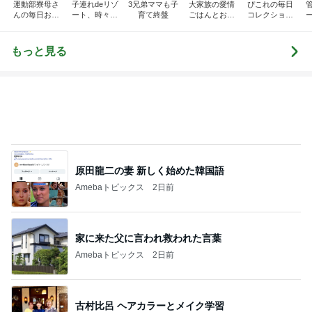
運動部寮母さ
子連れdeリゾ
3兄弟ママも子
大家族の愛情
ぴこれの毎日
んの毎日お弁
ート、時々キ
育て終盤
ごはんとお弁
コレクション
当☆毎日ごは
ャラ弁
当❤︎
♬.*ﾟ
ん☆
もっと見る
原田龍二の妻 新しく始めた韓国語
Amebaトピックス
2日前
家に来た父に言われ救われた言葉
Amebaトピックス
2日前
古村比呂 ヘアカラーとメイク学習