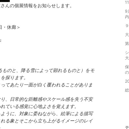
1
枝さんの個展情報をお知らせします。
9
内
９
日曜日・休廊＞
大
F
第
シ
大
保
るものと、降る雪によって顕れるものと）をモ
の
きを探ります。
2
よってあたり一面が白く覆われることがありま
総
なり、日常的な距離感やスケール感を失う不安
われている感覚に心地よさを覚えます。
るように、対象に委ねながら、絵筆による描写
される象とそこから立ち上がるイメージのレイ
た。
テ