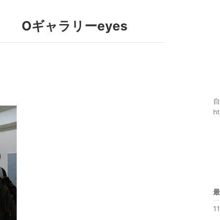
 Oギャラリーeyes
自
h
最
1