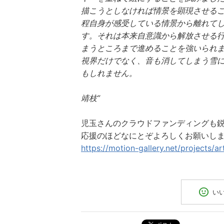
描こうとしなければ情景を顕現させる
程自身が感受している情景から離れて
す。それは本来自意識から解放させる
まうところまで進めることを強いられ
視界だけでなく、音も消してしまう雪
もしれません。
靖枝”
児玉さんのクラウドファンディングも
応援のほどなにとぞよろしくお願いし
https://motion-gallery.net/projects/a
い