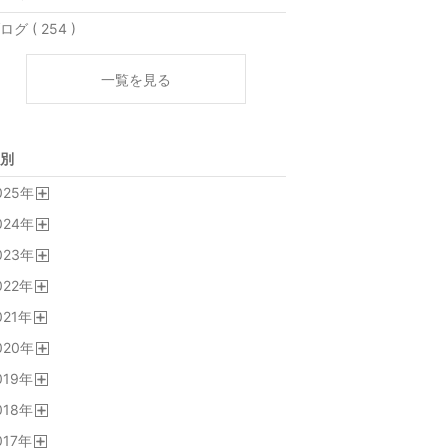
ログ ( 254 )
一覧を見る
別
025
年
開
024
年
く
開
023
年
く
開
022
年
く
開
021
年
く
開
020
年
く
開
019
年
く
開
018
年
く
開
017
年
く