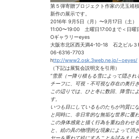
第５弾寄贈プロジェクト作家の児玉靖
新作の展示です。
2016年 9月5日（月）〜9月17日（土）
11:00〜19:00 土曜日17:00まで＜
Oギャラリーeyes
大阪市北区西天満4-10-18 石之ビル３
06-6316-7703
h
ttp://www2.osk.3web.ne.jp/~oeyes/
（下記は展覧会説明文を引用）
”雪景（ー降り積もる雪によって隠され
チーフに、可視・不可視な存在の奥行
この辺りでは、ひと冬に数回、降雪に
す。
いつも目にしているものたちが均質に
と同時に、非日常的な無垢な世界に覆
この身体感覚と描く行為を重ね合わせ
と、絵の具の物理的な現象によって消
ヤーを重ねて絵にすることを試みまし