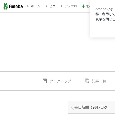
北斗 前が見えない
ホーム
ピグ
アメブロ
児玉靖枝 展 深韻ー白 Oギャラリーeyes | 美術館にア
ブログトップ
記事一覧
毎日新聞（9月7日夕刊）にクラウドファンディングの記事が掲載されました。