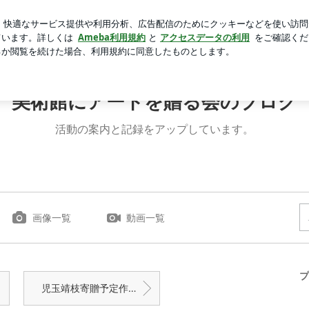
ほど曇るメガネ
芸能人ブログ
人気ブログ
新規登録
ロ
ートを贈る会のブログ
美術館にアートを贈る会のブログ
活動の案内と記録をアップしています。
画像一覧
動画一覧
プ
児玉靖枝寄贈予定作品の特別展示