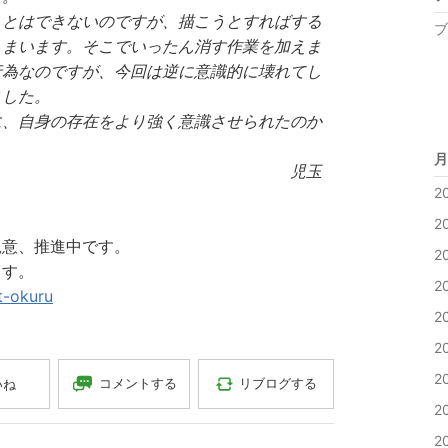
ことはできないのですが、描こうとすればする
ブ
しまいます。そこでいったん消す作業を加えま
行為なのですが、今回は逆に意識的に壊れてし
ました。
に、自身の存在をより強く意識させられたのか
月
児玉
2
2
鋭意、推進中です。
2
ます。
2
rt-okuru
2
2
2
コメントする
リブログする
いね
2
2