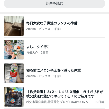
記事を読む
毎日大変な子供達のランチの準備
Amebaトピックス
1日前
よし、タイ行こ
与儀大介
1日前
寝る前にメロン半玉食べ減った体重
Amebaトピックス
1日前
【秩父鉄道】８/２～１１/３０開催 ガリガリ君が
秩父鉄道に遊びにやってくる！のご紹介です
秩父市議会議員 黒澤秀之 ブログ Powered by Ame
10日前
ba