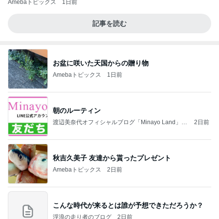
Amebaトピックス
1日前
記事を読む
お盆に咲いた天国からの贈り物
Amebaトピックス
1日前
朝のルーティン
渡辺美奈代オフィシャルブログ「Minayo Land」P
2日前
owered by Ameba
秋吉久美子 友達から貰ったプレゼント
Amebaトピックス
2日前
こんな時代が来るとは誰が予想できただろうか？
浮浪の走り者のブログ
2日前