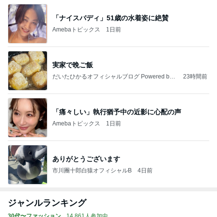
「ナイスバディ」51歳の水着姿に絶賛
Amebaトピックス
1日前
実家で晩ご飯
だいたひかるオフィシャルブログ Powered by
23時間前
Ameba
「痛々しい」執行猶予中の近影に心配の声
Amebaトピックス
1日前
ありがとうございます
市川團十郎白猿オフィシャルB
4日前
ジャンルランキング
30代〜ファッション
14,861人参加中