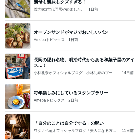
義母も義妹もクズすぎる！
義実家3世代同居やめました。
1日前
オープンサンドがマジでおいしいパン
Amebaトピックス
1日前
長岡の隠れ名物。明治時代からある和菓子屋のアイ
ス…！
小林礼奈オフィシャルブログ「小林礼奈のブーブ
14日前
ーブログ」Powered by Ameba
毎年楽しみにしているスタンプラリー
Amebaトピックス
2日前
「自分のことは自分でする」の呪い
ワタナベ薫オフィシャルブログ「美人になる方
11日前
法」Powered by Ameba