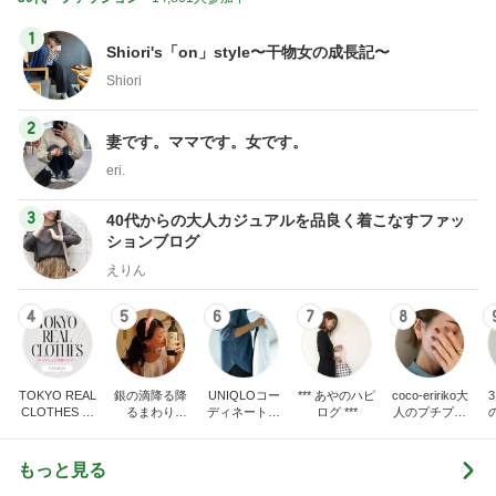
1
Shiori's「on」style〜干物女の成長記〜
Shiori
2
妻です。ママです。女です。
eri.
3
40代からの大人カジュアルを品良く着こなすファッ
ションブログ
えりん
4
5
6
7
8
TOKYO REAL
銀の滴降る降
UNIQLOコー
*** あやのハピ
coco-eririko大
CLOTHES 大
るまわり
ディネート日
ログ ***
人のプチプラ
人世代のリア
に・・・
記
mixコーデ
ハ
ルクローズ
♪
もっと見る