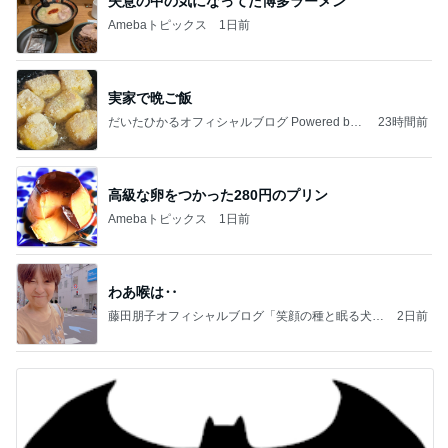
失意の中の気になってた博多ラーメン
Amebaトピックス
1日前
実家で晩ご飯
だいたひかるオフィシャルブログ Powered by
23時間前
Ameba
高級な卵をつかった280円のプリン
Amebaトピックス
1日前
わあ喉は‥
藤田朋子オフィシャルブログ「笑顔の種と眠る犬」
2日前
Powered by Ameba