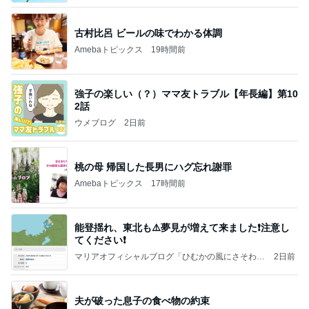
古村比呂 ビールの味でわかる体調
Amebaトピックス
19時間前
強子の楽しい（？）ママ友トラブル【年長編】第10
2話
ウメブログ
2日前
桃の母 帰国した長男にハグ忘れ謝罪
Amebaトピックス
17時間前
能登揺れ、東北も⚠️夢見が増えて来ました❗️注意し
てください❗️
マリアオフィシャルブログ「ひむかの風にさそわれ
2日前
て」Powered by Ameba
夫が破った息子の食べ物の約束