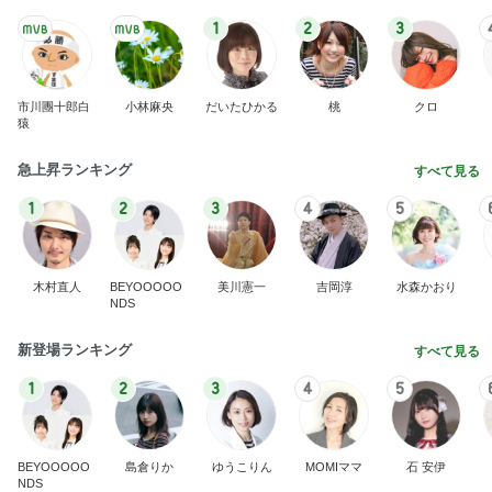
1
2
3
市川團十郎白
小林麻央
だいたひかる
桃
クロ
猿
急上昇ランキング
すべて見る
1
2
3
4
5
木村直人
BEYOOOOO
美川憲一
吉岡淳
水森かおり
NDS
新登場ランキング
すべて見る
1
2
3
4
5
BEYOOOOO
島倉りか
ゆうこりん
MOMIママ
石 安伊
NDS