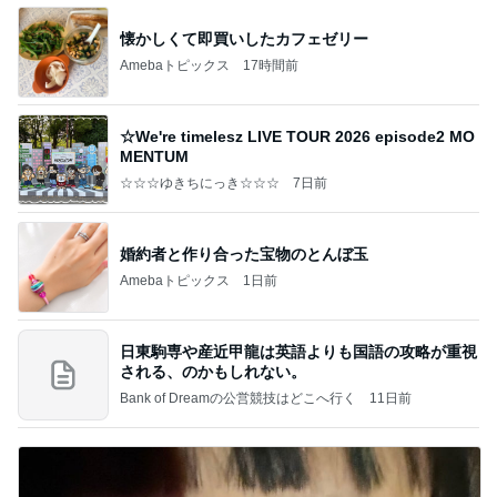
懐かしくて即買いしたカフェゼリー
Amebaトピックス
17時間前
☆We're timelesz LIVE TOUR 2026 episode2 MO
MENTUM
☆☆☆ゆきちにっき☆☆☆
7日前
婚約者と作り合った宝物のとんぼ玉
Amebaトピックス
1日前
日東駒専や産近甲龍は英語よりも国語の攻略が重視
される、のかもしれない。
Bank of Dreamの公営競技はどこへ行く
11日前