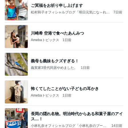
ご冥福をお祈り申し上げます
松村和子オフィシャルブログ「明日元気にな～れ」
7日前
Powered by Ameba
川崎希 空港で食べたあんみつ
Amebaトピックス
1日前
義母も義妹もクズすぎる！
義実家3世代同居やめました。
1日前
怖くてしたことがない子どもの耳かき
Amebaトピックス
1日前
長岡の隠れ名物。明治時代からある和菓子屋のアイ
ス…！
小林礼奈オフィシャルブログ「小林礼奈のブーブ
14日前