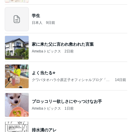
学生
日本人
9日前
家に来た父に言われ救われた言葉
Amebaトピックス
2日前
よく当たる⭐️
クワバタオハラ小原正子オフィシャルブログ「女
14日前
前。」powered by Ameba
ブロッコリー欲しさにやっつけなお手
Amebaトピックス
1日前
排水溝のアレ