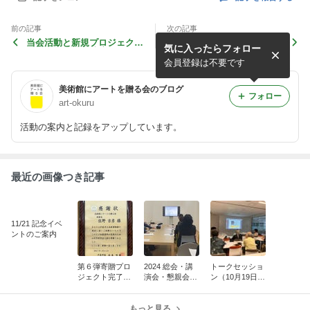
前の記事
次の記事
当会活動と新規プロジェクト
当会の今後の予定（詳しくは
気に入ったらフォロー
説明会 in兵庫県立美術館の
後日）
ご案内(10/18)
会員登録は不要です
美術館にアートを贈る会のブログ
フォロー
art-okuru
活動の案内と記録をアップしています。
最近の画像つき記事
11/21 記念イベ
ントのご案内
第６弾寄贈プロ
2024 総会・講
トークセッショ
ジェクト完了の
演会・懇親会
ン（10月19日）
お知らせ
（報告）
報告 （後
半）
もっと見る