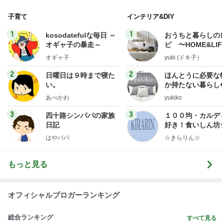
子育て
インテリア&DIY
1
1
kosodatefulな毎日 ～
おうちと暮らしの
オギャ子の暴走～
ピ 〜HOME&LI
オギャ子
yuki (ドキ子）
2
2
日曜日は９時まで寝た
ほんとうに必要な
い。
か持たない暮らし
ep Life Simple
あべかわ
yukiko
ンテリアのきろく
3
3
四十路シンパパの家族
１００均・カルデ
日記
好き！食いしん坊
らりん☆のブログ
はやパパ
☆きらりん☆
もっと見る
オフィシャルブロガーランキング
総合ランキング
すべて見る