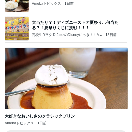
Amebaトピックス
1日前
大当たり？！ディズニーストア夏祭り…何当た
る？！夏祭りくじに挑戦！！！
高校生Dヲタ Ꭰ-ᎮꭵꭹꭴのDisneyにっき！！✎ܚ
13日前
大好きなおいしさのクラシックプリン
Amebaトピックス
1日前