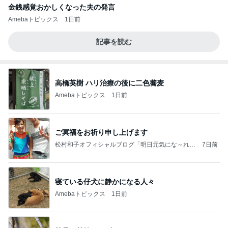
金銭感覚おかしくなった夫の発言
Amebaトピックス
1日前
記事を読む
高橋英樹 ハリ治療の後に二色蕎麦
Amebaトピックス
1日前
ご冥福をお祈り申し上げます
松村和子オフィシャルブログ「明日元気にな～れ」
7日前
Powered by Ameba
寝ている仔犬に静かになる人々
Amebaトピックス
1日前