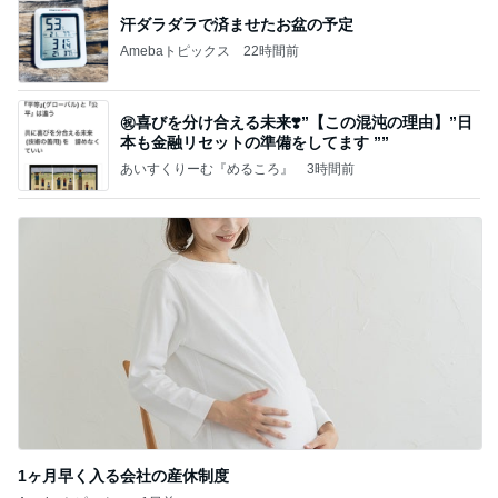
汗ダラダラで済ませたお盆の予定
Amebaトピックス
22時間前
㊗️喜びを分け合える未来❣️”【この混沌の理由】”⽇
本も⾦融リセットの準備をしてます ””
あいすくりーむ『めるころ』
3時間前
1ヶ月早く入る会社の産休制度