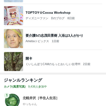
TOPTOY☆Cocoa Workshop
ディズニーファン Dのブログ
8日前
要介護5の志茂田景樹 入浴は3人がかり
Amebaトピックス
1日前
開卡
くいしんぼうCAMのもっとおいしい台湾!!!!
2日前
ジャンルランキング
カメラ(風景写真)
9,436人参加中
1
北軽井沢［半住人生活］
やっちゃん