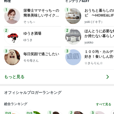
料理
インテリア&DIY
1
1
栄養士ママそっち～の
おうちと暮らしの
簡単美味しいサイクル
ピ 〜HOME&LI
献立
そっち～
yuki (ドキ子）
2
2
ほんとうに必要な
ゆうき酒場
か持たない暮らし
ゆうき
ep Life Simple
yukiko
ンテリアのきろく
3
3
１００均・カルデ
毎日笑顔で過ごしたい
好き！食いしん坊
モモ母さん
らりん☆のブログ
☆きらりん☆
もっと見る
オフィシャルブロガーランキング
総合ランキング
すべて見る
1
2
3