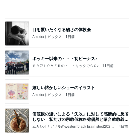
目を覆いたくなる酷さの体験会
Amebaトピックス
1日前
ポッキー以来の・・・初ビーナス♪
ＳＲ♡ＬＯＶＥＲの・・・キックでＧＯ♪
11日前
嬉しい懐かしいショーのイラスト
Amebaトピックス
1日前
価値観の違いによる「失敗」に対して感情的に反省
しない 私だけの宗教仮称略称偶然と暗合教教義候
補
ムカシオナガザルのwesternblack brain stool2024
4日前
年（令和6）11月25日以来減酒断煙再開ムカシオナ