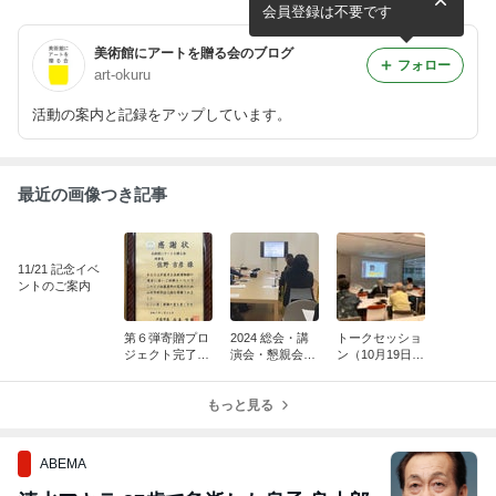
会員登録は不要です
美術館にアートを贈る会のブログ
フォロー
art-okuru
活動の案内と記録をアップしています。
最近の画像つき記事
11/21 記念イベ
ントのご案内
第６弾寄贈プロ
2024 総会・講
トークセッショ
ジェクト完了の
演会・懇親会
ン（10月19日）
お知らせ
（報告）
報告 （後
半）
もっと見る
ABEMA