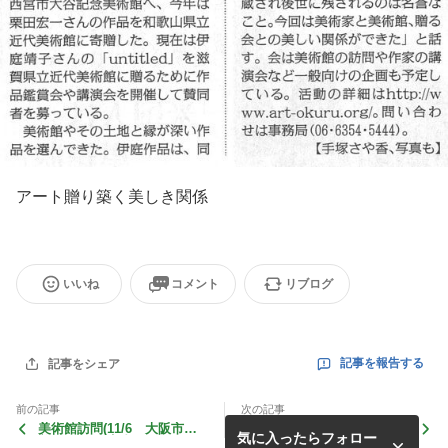
アート贈り築く美しき関係
いいね
コメント
リブログ
記事を報告する
記事をシェア
前の記事
次の記事
美術館訪問(11/6 大阪市立
総会および懇親会の報告
気に入ったらフォロー
美術館)のご案内