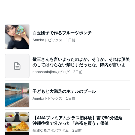
白玉団子で作るフルーツポンチ
Amebaトピックス
1日前
敬三さんも言いよったのよか。そうか。それは茂美
のしてはならない禁じ手だったな。陣内が言いよる
のよ
nanasantojiroのブログ
2日前
子どもと大満足のホテルのプール
Amebaトピックス
1日前
【ANAプレミアムクラス初体験】雷で50分遅延…
沖縄往復で分かった「余裕を買う」価値
華麗なるスタバマダム
2日前