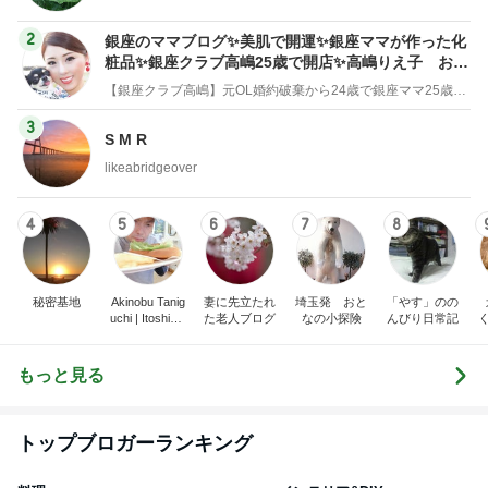
2
銀座のママブログ✨美肌で開運✨銀座ママが作った化
粧品✨銀座クラブ高嶋25歳で開店✨高嶋りえ子 お着
物でエルメス バーキン コーデ
【銀座クラブ高嶋】元OL婚約破棄から24歳で銀座ママ25歳でオーナーママ銀座 美肌で開運♡パワースポット巡り高嶋りえ子ブログ
3
S M R
likeabridgeover
4
5
6
7
8
秘密基地
Akinobu Tanig
妻に先立たれ
埼玉発 おと
「やす」のの
uchi | Itoshima
た老人ブログ
なの小探険
んびり日常記
Landscape Ph
otographer
もっと見る
トップブロガーランキング