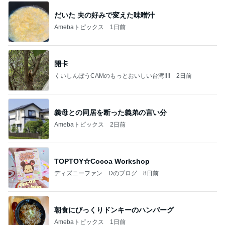
だいた 夫の好みで変えた味噌汁
Amebaトピックス
1日前
開卡
くいしんぼうCAMのもっとおいしい台湾!!!!
2日前
義母との同居を断った義弟の言い分
Amebaトピックス
2日前
TOPTOY☆Cocoa Workshop
ディズニーファン Dのブログ
8日前
朝食にびっくりドンキーのハンバーグ
Amebaトピックス
1日前