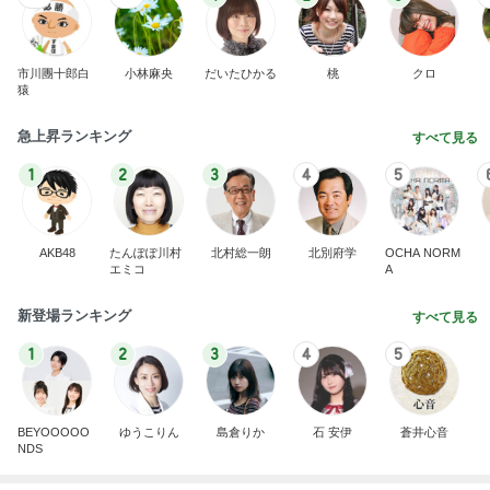
市川團十郎白
小林麻央
だいたひかる
桃
クロ
猿
急上昇ランキング
すべて見る
1
2
3
4
5
AKB48
たんぽぽ川村
北村総一朗
北別府学
OCHA NORM
エミコ
A
新登場ランキング
すべて見る
1
2
3
4
5
BEYOOOOO
ゆうこりん
島倉りか
石 安伊
蒼井心音
NDS