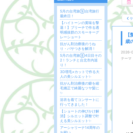
5月の台湾旅⑨台湾旅行
最終日！
【ハイトーンの黄味を撃
退！】ブリーチで作る透
明感抜群のスモーキーグ
【
レーショート
歳
抗がん剤治療後のうね
り・パサつきを解消！
2026-0
5月の台湾旅⑧4日目その
テーマ
2！ランチと台北市内巡
り！
3D増毛×カットで作る大
人の美シルエット✨
抗がん剤治療後の癖を縮
毛矯正で綺麗なツヤ髪に
✨
浴衣を着てコンサートに
行ってきました！
【ショートの伸びかけ解
消】シルエット調整で叶
える美シルエット✨
アーシャリーナ14周年の
お祝い