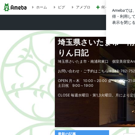
ホーム
ピグ
アメブロ
何ヶ月ぶりかの自主
【髪質改善縮毛矯正】表面を整えるだけでマイナス5歳のツヤ髪へ
埼玉県さいたま市・南浦
りん日記
埼玉県さいたま市・南浦和東口 個室美容室Arsy
お問い合わせ・ご予約はこちら⇒048-762-752
OPEN 月～木 10:00～20:00 金 11:00〜21:
土日祝 9:00～19:00
CLOSE 毎週水曜日・第1,3火曜日。月により
最新の記事