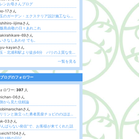
レンお母さんブログ
mo-17さん
埼玉のガーデン・エクステリア設計施工ならグリーンハーモニー・エモ
shihiro-iijimaさん
h飯島由敬の日々あれこれ
rakirahikare-69さん
いさなしあわせ でも。
ayu-kayanさん
埼玉・北浦和駅より徒歩6分 バリの上質な生活雑貨&アジアン雑貨店「カユカヤン」 TEL048-826-5840
一覧を見る
ブログのフォロワー
ォロワー:
397
人
anichan-06さん
側から見た信頼論
hobimarochanさん
カリリンと旅立った勇者黒柴チョビののほほん日記
ak-03さん
がんばらない発信”で、お客様が来てくれた話
keichi1104さん
付け師の日記