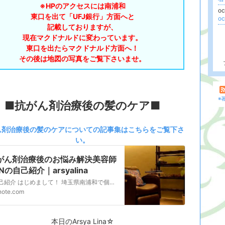
※HPのアクセスには南浦和
o
東口を出て「UFJ銀行」方面へと
o
記載しておりますが、
現在マクドナルドに
変わっています。
東口を出たらマクドナルド方面へ！
その後は地図の写真をご覧下さいませ。
※
■抗がん剤治療後の髪のケア■
ん剤治療後の髪のケアについての記事集はこちらをご覧下さ
い。
がん剤治療後のお悩み解決美容師
Nの自己紹介｜arsyalina
1.自己紹介 はじめまして！ 埼玉県南浦和で個室美容室を運営しているKENです。 まずは自己紹介をさせていただきますね。 埼玉生まれ、埼玉育ちで、埼玉が大好きな美容師です！ 食べることが大好きで、美味しいものがあれば少し遠くても出かけちゃいます。 旅行も大好きで、長期休暇を取っては旅に出るのが楽しみです。 2.経歴 首都圏で展開している大手美容室で11…
note.com
本日のArsya Lina☆