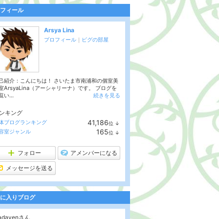
フィール
Arsya Lina
プロフィール
｜
ピグの部屋
己紹介：こんにちは！ さいたま市南浦和の個室美
室ArsyaLina（アーシャリーナ）です。 ブログを
い...
続きを見る
ンキング
41,186
体ブログランキング
位
↓
ラ
165
容室ジャンル
位
↓
ン
ラ
キ
ン
ン
キ
フォロー
アメンバーになる
グ
ン
下
グ
メッセージを送る
降
下
降
に入りブログ
oadavenさん