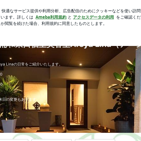
的な自宅学習
芸能人ブログ
人気ブログ
新規登録
ロ
 | 埼玉県さいたま市・南浦和東口個室美容室Arsya Lin
HOME
ABOUT
PRODUCTS
アメブロ
和東口個室美容室Arsya Lina（ア
a Linaの日常をご紹介いたします。
0
00
定休日の変更もあります。