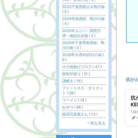
2023千葉県館山＆鴨川旅
( 5 )
2024年南房総、鴨川の旅
( 4 )
2025年ユニバ・関西万
博・南紀白浜旅 ( 5 )
2025年千葉県南房総、鴨
川の旅 ( 3 )
2026年台湾4泊5日の旅 (
9 )
その他旅行ブログ ( 47 )
御朱印巡り ( 21 )
抗が
謎解き ( 16 )
フィットネス・ダイエッ
ト ( 28 )
抗
ラーメン ( 14 )
KE
おやつ ( 96 )
猫花写真展さん ( 13 )
一覧を見る