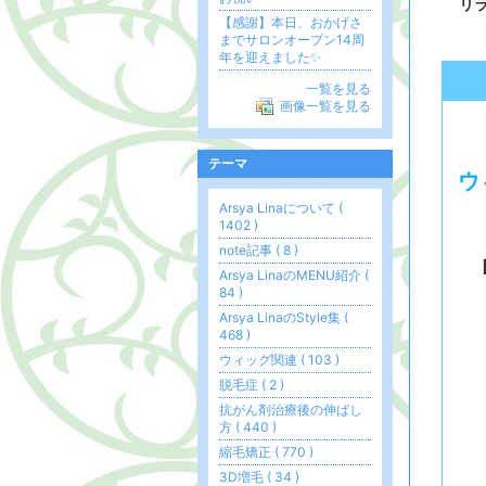
リ
【感謝】本日、おかげさ
までサロンオープン14周
年を迎えました✨
一覧を見る
画像一覧を見る
テーマ
ウ
Arsya Linaについて (
1402 )
note記事 ( 8 )
Arsya LinaのMENU紹介 (
84 )
Arsya LinaのStyle集 (
468 )
ウィッグ関連 ( 103 )
脱毛症 ( 2 )
抗がん剤治療後の伸ばし
方 ( 440 )
縮毛矯正 ( 770 )
3D増毛 ( 34 )