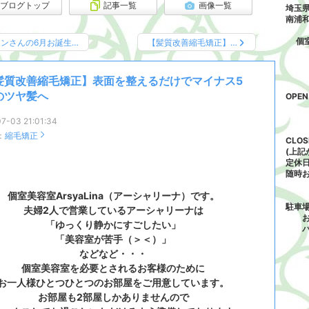
ブログトップ
記事一覧
画像一覧
埼玉県
南浦
個室美
ケンさんの6月お誕生…
【髪質改善縮毛矯正】…
完
髪質改善縮毛矯正】表面を整えるだけでマイナス5
のツヤ髪へ
OPE
金1
土日
7-03 21:01:34
：
縮毛矯正
CLO
(上
定休
随時
個室美容室ArsyaLina（アーシャリーナ）です。
駐車
夫婦2人で営業しているアーシャリーナは
お車
「ゆっくり静かにすごしたい」
パー
「美容室が苦手（＞＜）」
などなど・・・
個室美容室を必要とされるお客様のために
お一人様ひとつひとつのお部屋をご用意しています。
お部屋も2部屋しかありませんので