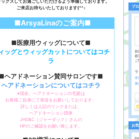
ラックスしてお過ごしいただけるよう準備しております。
プロ
ご来店お待ちいたしております(^^♪
■ArsyaLinaのご案内■
■医療用ウィッグについて■
ィッグとウィッグカットについてはコチ
自
容
ラ
ご覧
ラ
■ヘアドネーション賛同サロンです■
全
美
ヘアドネーションについてはコチラ
※現在、ヘアドネーションの毛髪は
お客様ご自身にて発送をお願いしております。
詳しくは上記のリンクまたは、
ヘアドネーション団体
JHD&C（ジャーダック）さんの
お気
HPのご確認をお願い致します。
l