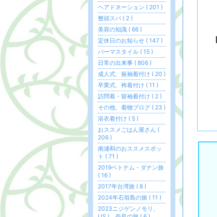
ヘアドネーション ( 201 )
整頭スパ ( 2 )
美容の知識 ( 66 )
定休日のお知らせ ( 147 )
パーマスタイル ( 15 )
日常の出来事 ( 806 )
成人式、振袖着付け ( 20 )
卒業式、袴着付け ( 11 )
訪問着・留袖着付け ( 2 )
その他、着物ブログ ( 23 )
浴衣着付け ( 5 )
おススメごはん屋さん (
206 )
南浦和のおススメスポッ
ト ( 71 )
2019ベトナム・ダナン旅
( 16 )
2017年台湾旅 ( 8 )
2024年石垣島の旅 ( 11 )
2023ニジゲンノモリ、
USJ、奈良の旅 ( 6 )