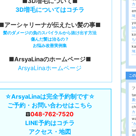
■3D増毛について■
カ
3D増毛についてはコチラ
e
yo
■アーシャリーナが伝えたい髪の事■
b
髪のダメージの負のスパイラルから抜け出す方法
ki
傷んだ髪は治るの？
ち
お悩み改善実例集
k
■ArsyaLinaのホームページ■
ArsyaLinaホームページ
この
フ
t
☆ArsyaLinaは完全予約制です☆
裏
ご予約・お問い合わせはこちら
c
048-762-7520
w
LINE予約はコチラ
“
アクセス・地図
ta
着