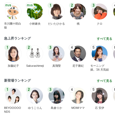
1
2
3
市川團十郎白
小林麻央
だいたひかる
桃
クロ
猿
急上昇ランキング
すべて見る
1
2
3
4
5
加藤紀子
Sakurashimeji
真飛聖
尼子勝紀
モーニング
娘。'26 天気組
新登場ランキング
すべて見る
1
2
3
4
5
BEYOOOOO
ゆうこりん
島倉りか
MOMIママ
石 安伊
NDS