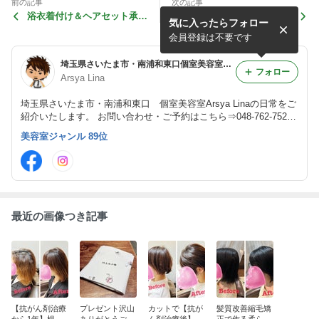
前の記事
次の記事
浴衣着付け＆ヘアセット承っ
【髪質改善縮毛矯正】デリケ
気に入ったらフォロー
ております！
ートな軟毛もふんわりまとま
る縮毛矯正
会員登録は不要です
埼玉県さいたま市・南浦和東口個室美容室Arsya Lina（アーシャ・リーナ）のあーりん日記
フォロー
Arsya Lina
埼玉県さいたま市・南浦和東口 個室美容室Arsya Linaの日常をご
紹介いたします。 お問い合わせ・ご予約はこちら⇒048-762-7520
OPEN 月～木 10:00～20:00 金 11:00〜21:00 土日祝 9:00～19:
美容室ジャンル 89位
00 CLOSE 毎週水曜日・第1,3火曜日。月により定休日の変更もあ
ります。
最近の画像つき記事
【抗がん剤治療
プレゼント沢山
カットで【抗が
髪質改善縮毛矯
から1年】根元
ありがとうござ
ん剤治療後】育
正で作る柔らか