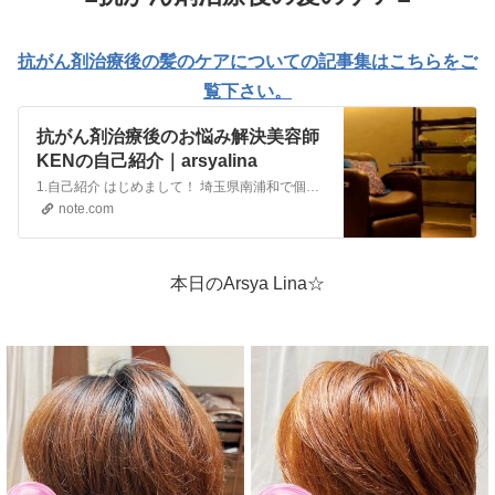
抗がん剤治療後の髪のケアについての記事集はこちらをご
覧下さい。
抗がん剤治療後のお悩み解決美容師
KENの自己紹介｜arsyalina
1.自己紹介 はじめまして！ 埼玉県南浦和で個室美容室を運営しているKENです。 まずは自己紹介をさせていただきますね。 埼玉生まれ、埼玉育ちで、埼玉が大好きな美容師です！ 食べることが大好きで、美味しいものがあれば少し遠くても出かけちゃいます。 旅行も大好きで、長期休暇を取っては旅に出るのが楽しみです。 2.経歴 首都圏で展開している大手美容室で11…
note.com
本日のArsya Lina☆