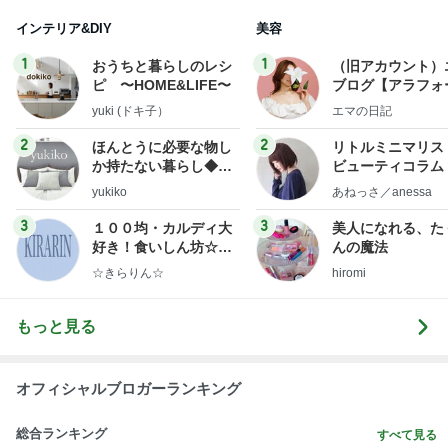
インテリア&DIY
美容
1
1
おうちと暮らしのレシ
（旧アカウント）
ピ 〜HOME&LIFE〜
ブログ【アラフォ
社売却セカンドラ
yuki (ドキ子）
エマの日記
フ】
2
2
ほんとうに必要な物し
リトルミニマリス
か持たない暮らし◆Ke
ビューティコラム 
ep Life Simple◆〜イ
little minimalist'
yukiko
あねっさ／anessa
ンテリアのきろく〜
uty colum
3
3
１００均・カルディ大
美人になれる、た
好き！食いしん坊☆き
んの魔法
らりん☆のブログ
☆きらりん☆
hiromi
もっと見る
オフィシャルブロガーランキング
総合ランキング
すべて見る