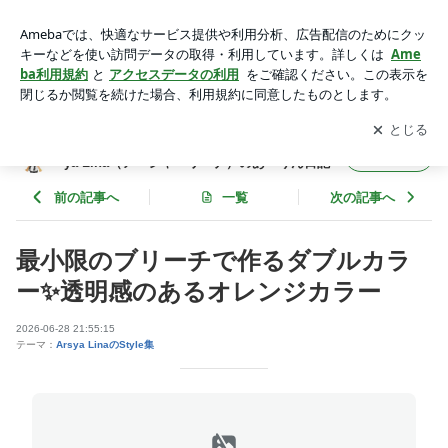
最小限のブリーチで作るダブルカラー✨透明感のあるオレンジ
カラー | 埼玉県さいたま市・南浦和東口個室美容室Arsya Lina
アプリをダウンロードして
ブログの更新通知
を受け取りまし
開く
（アーシャ・リーナ）のあーりん日記
ょう。
埼玉県さいたま市・南浦和東口個室美容室Ars
フォロー
ya Lina（アーシャ・リーナ）のあーりん日記
前の記事へ
一覧
次の記事へ
最小限のブリーチで作るダブルカラ
ー✨透明感のあるオレンジカラー
2026-06-28 21:55:15
テーマ：
Arsya LinaのStyle集