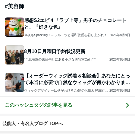
#
美容師
感想S2エピ４「ラブ上等」男子のチョコレート
と、『好きな色』
今夜もSparkling！～フルーツと昭和歌謡を召し上がれ！
2026年8月9日
8月10日月曜日予約状況更新
* * 北海道の妹背牛町にある小さな美容室Calm* *
2026年8月9日
【オーダーウィッグ試着＆相談会】あなたにとっ
て本当に必要で自然なウィッグが何かわかりま
す！
ウィッグデザイナーはせがわひろこ/髪のお悩み解決応援
2026年8月9日
ブログ
このハッシュタグの記事を見る
芸能人・有名人ブログ TOPへ