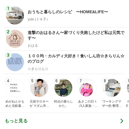
1
おうちと暮らしのレシピ 〜HOME&LIFE〜
yuki (ドキ子）
2
進撃のおはるさん〜家づくり失敗したけど私は元気で
す〜
おはる
3
１００均・カルディ大好き！食いしん坊☆きらりん☆
のブログ
☆きらりん☆
4
5
6
7
8
めがねとかも
元祖サロネー
65点の暮らし
あさこの日々
ワーキングマ
めと北欧暮ら
ゼ マダム市川
かた。
（5人家族・投
ザー的 整理収
E
し
のほのぼのブ
資・家計簿・
納 ＆ 北欧イン
ログ
雑貨）
テリア
もっと見る