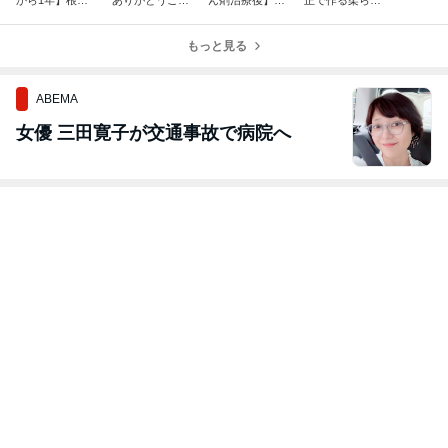
の強い癖をポイ
います！！
てる脱ウィッグ
手触りボブ✨
ントリセット
1年後！残った
もっと見る
癖を落として本
来のツヤ髪へ
ABEMA
女優 三田寛子が交通事故で病院へ