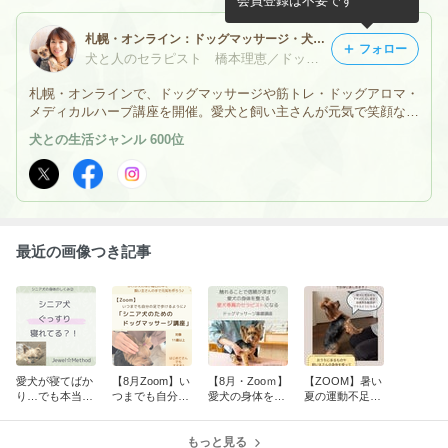
会員登録は不要です
札幌・オンライン：ドッグマッサージ・犬の筋トレ・ドッグアロマ＆ハーブレッスン
フォロー
犬と人のセラピスト 橋本理恵／ドッグマッサージ／アロマスタジオジュエル
札幌・オンラインで、ドッグマッサージや筋トレ・ドッグアロマ・
メディカルハーブ講座を開催。愛犬と飼い主さんが元気で笑顔なる
「ホームケア」を紹介・実践しています。いつものナデナデを少し
犬との生活ジャンル 600位
変えると「ドッグマッサージ」になる。愛犬との満たされ時間楽し
みましょ♪
最近の画像つき記事
愛犬が寝てばか
【8月Zoom】い
【8月・Zooｍ】
【ZOOM】暑い
り…でも本当に
つまでも自分の
愛犬の身体を整
夏の運動不足解
休めているか
足で歩こう♪
え、こころを癒
消★「遊びなが
な？シニア犬の
「シニア犬ちゃ
やす☆愛犬専属
ら～おうちで筋
身体のしくみ➁
んのためのドッ
もっと見る
のセラピストに
トレ」レッスン