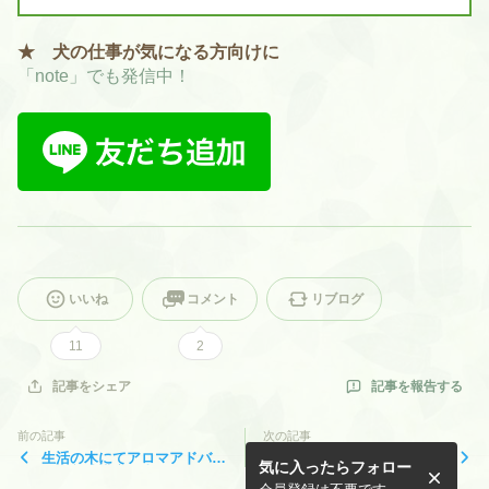
★ 犬の仕事が気になる方向けに
「note」でも発信中！
いいね
コメント
リブログ
11
2
記事を報告する
記事をシェア
前の記事
次の記事
生活の木にてアロマアドバイ
アロマホームケア基礎コー
気に入ったらフォロー
ザー養成講座担当でした♪
ス 第5回目は、「女性のか
らだのしくみ」です♪