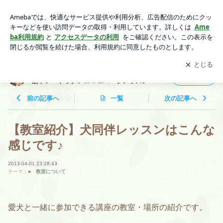
【教室紹介】犬同伴レッスンはこんな感じです♪ | 札幌・オン
ライン：ドッグマッサージ・犬の筋トレ・ドッグアロマ＆ハー
アプリをダウンロードして
ブログの更新通知
を受け取りまし
開く
ブレッスン
ょう。
札幌・オンライン：ドッグマッサージ・犬の
フォロー
筋トレ・ドッグアロマ＆ハーブレッスン
前の記事へ
一覧
次の記事へ
【教室紹介】犬同伴レッスンはこんな
感じです♪
2013-04-01 23:28:43
テーマ：
■ 教室について
愛犬と一緒に参加できる講座の教室・場所の紹介です。