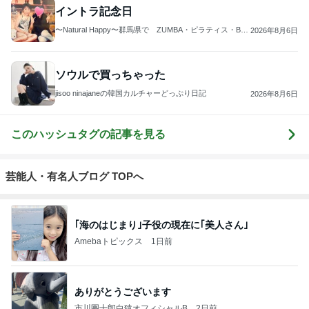
4
5
6
7
8
みかぱちこ家
3兄弟ママも子
子連れdeリゾ
大家族の愛情
ぴこれの毎日
のおうちでご
育て終盤
ート、時々キ
ごはんとお弁
コレクション
はん
ャラ弁
当❤︎
♬.*ﾟ
もっと見る
認知症の母と炎天下のお墓そうじ
Amebaトピックス
1日前
爽やか後味が最高な大人のスイーツ
Amebaトピックス
1日前