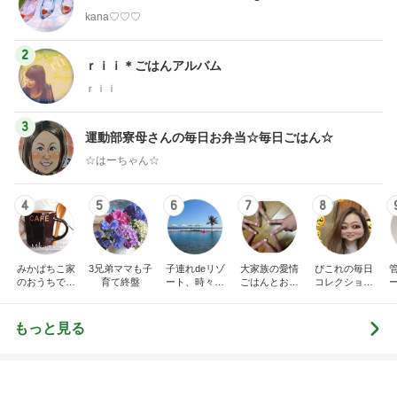
リー日記」Powered b
です。
y Ameba 吉田さんファ
吉田さんファミリー
eri.
ミリーオフィシャルブ
ログ
2
2
☆やまあこ☆さんのデ
40代からの大人
ィズニー日記
アルを品良く着こ
ファッションブロ
☆やまあこ☆
えりん
3
3
日々是甘露2〜ディズニ
銀の滴降る降るま
ー風味〜
に・・・
甘露
illallan
もっと見る
オフィシャルブロガーランキング
総合ランキング
すべて見る
1
2
3