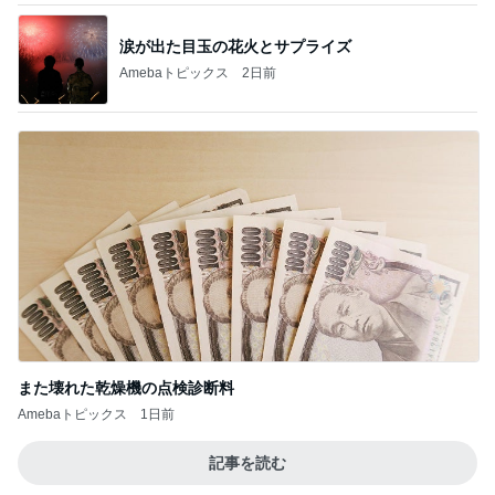
26度の日にこれからの行き先
Amebaトピックス
1日前
広島原爆の日 市長の言葉に動揺する総理
ブルーサファイア
1日前
パートになった際の衝撃的な年収
Amebaトピックス
1日前
７人待ち
沢田聖子オフィシャルブログ「In My Heartな旅日
2日前
記」by Ameba