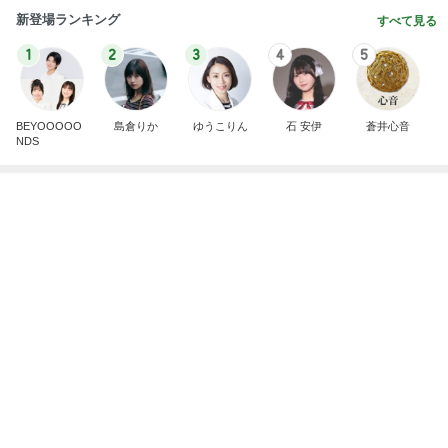
力強いジャンプをまるで天上の美しさのように軽や
かに着氷その芸術性によって心奪われる魔法を織り
なす
フィギュアスケート応援（くまはともだち）
1日前
最前列からのど迫力の前面展望
Amebaトピックス
2日前
夫とファミレスで晩ごはん
武東由美オフィシャルブログ「MOTOちゃんとのは
1日前
っぴぃな毎日」Powered by Ameba