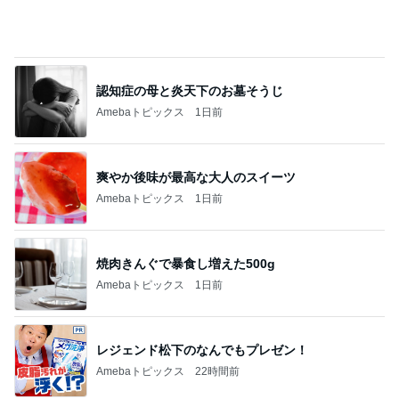
斎藤元彦がぶらぶら動画のアップを止めた
Bank of Dreamの公営競技はどこへ行く
8日前
冷蔵保存されず温かかった夫の薬
Amebaトピックス
1日前
ありがとうございます
市川團十郎白猿オフィシャルB
2日前