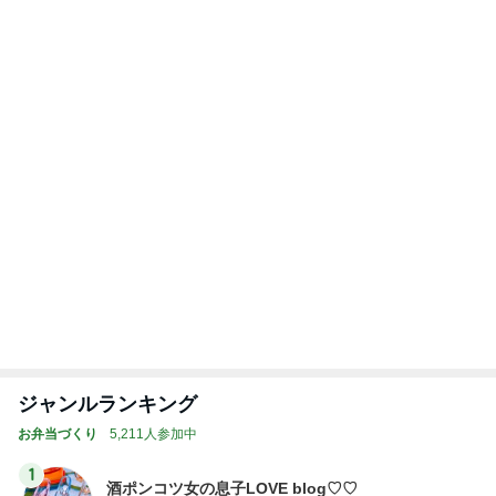
また壊れた乾燥機の点検診断料
Amebaトピックス
1日前
記事を読む
トップブロガーランキング
旅行
ファッション
1
1
「吉田さんちのファミ
妻です。ママです