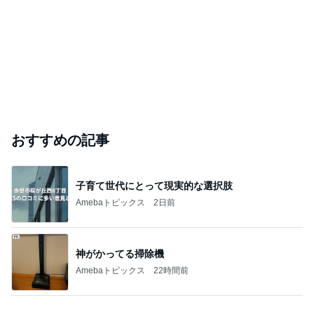
jisoo ninajaneの韓国カルチャーどっぷり日記
2026年8月6日
このハッシュタグの記事を見る
芸能人・有名人ブログ TOPへ
｢海のはじまり｣子役の現在に｢美人さん｣
Amebaトピックス
1日前
ありがとうございます
市川團十郎白猿オフィシャルB
2日前
｢元こども店長｣加藤清史郎 喜びの報告
Amebaトピックス
1日前