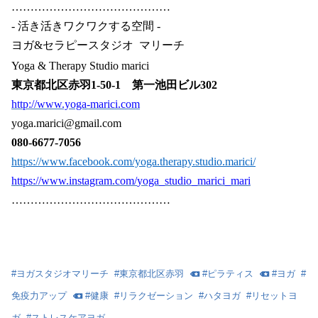
……………………………………
-
活き活きワクワクする空間
-
ヨガ
&
セラピースタジオ
マリーチ
Yoga & Therapy Studio marici
東京都北区赤羽
1-50-1 第一池田ビル302
http://www.yoga-marici.com
yoga.marici@gmail.com
080-6677-7056
https://www.facebook.com/yoga.therapy.studio.marici/
https://www.instagram.com/
yoga_studio_marici_mari
……………………………………
#
ヨガスタジオマリーチ
#
東京都北区赤羽
#
ピラティス
#
ヨガ
#
免疫力アップ
#
健康
#
リラクゼーション
#
ハタヨガ
#
リセットヨ
ガ
#
ストレスケアヨガ