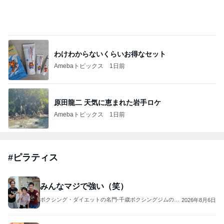
斎藤元彦がぶらぶら動画のアップを止めた
Bank of Dreamの公営競技はどこへ行く
8日前
ジャンルランキング
お弁当づくり
5,211人参加中
1
酒ポンコツ女の息子LOVE blog♡♡
kana♡♡♡
2
ｒｉｉ＊ごはんアルバム
ｒｉｉ
3
運動部寮母さんの毎日お弁当☆毎日ごはん☆
☆はーちゃん☆