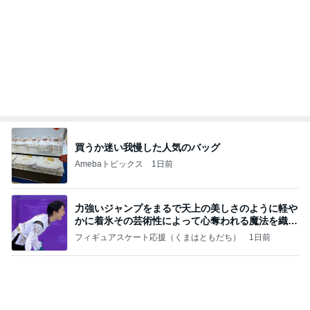
梅干しでまさかの失敗した学童弁当
Amebaトピックス
1日前
義母は観念した？
トンデモ義母ンヌからのストレスがヤバい。
2日前
久しぶりに作り好評だったから揚げ
Amebaトピックス
1日前
2026/07/27(K) 4本
何でかな？何でだろ？
11日前