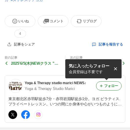
いいね
コメント
リブログ
4
記事を報告する
記事をシェア
前の記事
次の記事
2025'6/5(木)NEWクラス ”巡
2025'5/26(月)NEWクラス「
気に入ったらフォロー
りの”「 フローヨガ 」
月曜夜の ハタヨガ 」【ブル
ーマンデーからの大脱出】
会員登録は不要です
Yoga & Therapy studio marici NEWS♪
フォロー
Yoga & Therapy Studio Marici
東京都北区赤羽駅徒歩7分・赤羽岩淵駅徒歩1分。ヨガ.ピラティス.
プライベートレッスン。いつの間にか身体や心がいつものようにく
つろいでいる。そんなゆったりとした心地良い時間を感じる場所を
目指しています。