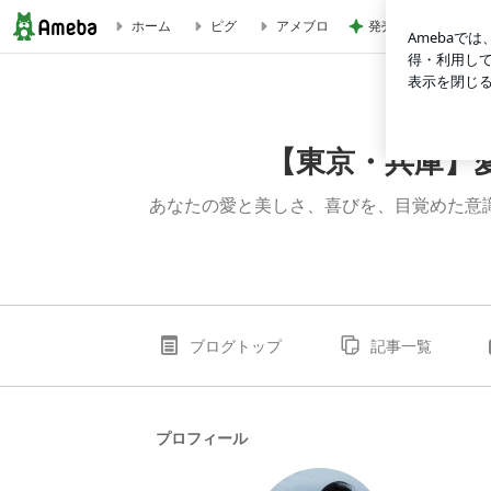
発売中の豪華すぎる
ホーム
ピグ
アメブロ
【東京・兵庫】愛と美しさの扉を開くＬi・heal ☾＊．（リ・
【東京・兵庫】愛
あなたの愛と美しさ、喜びを、目覚めた意
ブログトップ
記事一覧
プロフィール