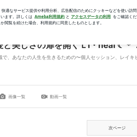
付録ムック本
芸能人ブログ
人気ブログ
新規登録
ロ
ヒール）
と美しさの扉を開くＬi・heal ☾
識で、あなたの人生を生きるための〜個人セッション、レイキ
画像一覧
動画一覧
次ページ