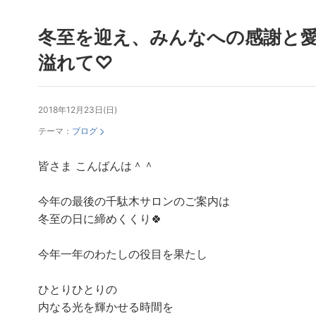
冬至を迎え、みんなへの感謝と
溢れて♡
2018年12月23日(日)
テーマ：
ブログ
皆さま こんばんは＾＾
今年の最後の千駄木サロンのご案内は
冬至の日に締めくくり🍀
今年一年のわたしの役目を果たし
ラ
ン
ひとりひとりの
キ
内なる光を輝かせる時間を
ン