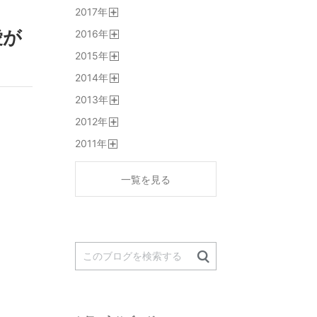
開
2017
年
く
開
愛が
2016
年
く
開
2015
年
く
開
2014
年
く
開
2013
年
く
開
2012
年
く
開
2011
年
く
開
く
一覧を見る