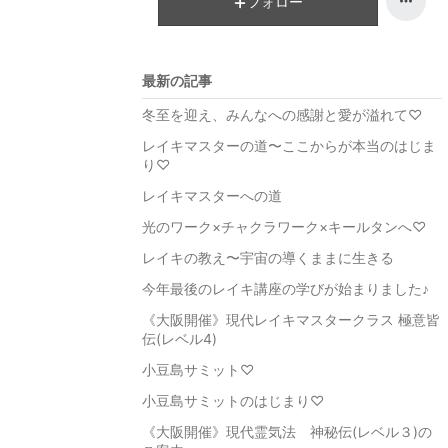
フォロー
最新の記事
冬至を迎え、みんなへの感謝と愛が溢れて♡
レイキマスターの道〜ここからが本当のはじま
り♡
レイキマスターへの道
光のワーク×チャクラワーク×キールタンへ♡
レイキの教え〜宇宙の導くままに生きる
今年最後のレイキ講座の学びが始まりました♪
《大阪開催》現代レイキマスタークラス 極意皆
伝(レベル4)
小豆島サミット♡
小豆島サミットのはじまり♡
《大阪開催》現代霊気法 神秘伝(レベル３)の