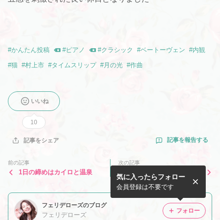
#
かんたん投稿
#
ピアノ
#
クラシック
#
ベートーヴェン
#
内観
#
猫
#
村上市
#
タイムスリップ
#
月の光
#
作曲
いいね
10
記事を報告する
記事をシェア
前の記事
次の記事
1日の締めはカイロと温泉
全身にバシャバシャ使える化
気に入ったらフォロー
粧水
会員登録は不要です
フェリデローズのブログ
フォロー
フェリデローズ