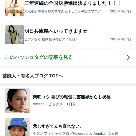
三年連続の全国決勝進出決まりました！！！
東京都府中市四谷の高木久美子ピアノ教室のブログ
2026年8月7日
明日兵庫県へいってきます☆
ピアノ奏者 横内愛弓のピアノな日々
2026年8月7日
このハッシュタグの記事を見る
芸能人・有名人ブログ TOPへ
柴咲コウ 喜びの報告に芸能界からも祝福
Amebaトピックス
1日前
悲しすぎて立ち直れない。
クロオフィシャルブログPowered by Ameba
1日前