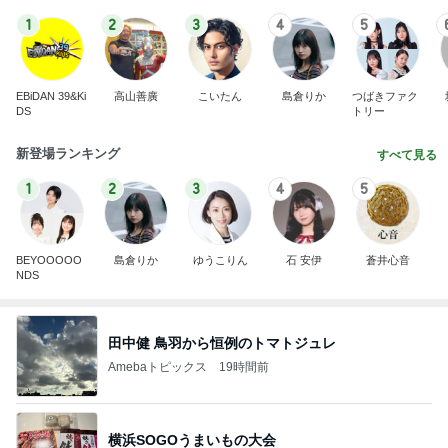
1
2
3
4
5
EBiDAN 39&Ki
高山善廣
こいたん
島倉りか
つばきファク
DS
トリー
新登場ランキング
すべて見る
1
2
3
4
5
BEYOOOOO
島倉りか
ゆうこりん
石 安伊
蒼井心音
NDS
田中健 鳥羽から恒例のトマトジュレ
Amebaトピックス
19時間前
横浜SOGOうまいもの大会