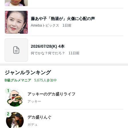
藤あや子「熱湯が」火傷に心配の声
Amebaトピックス
1日前
2026/07/28(K) 4本
何でかな？何でだろ？
11日前
ジャンルランキング
B級グルメマニア
5,675人参加中
1
アッキーのデカ盛りライフ
アッキー
2
デカ盛りんぐ
ガデュ