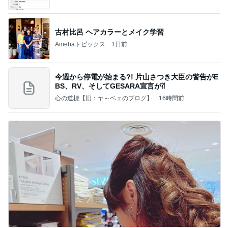
て」Powered by Ameba
古村比呂 ヘアカラーとメイク学習
Amebaトピックス
1日前
今週から停電が始まる?! 片山さつき大臣の警告がE
BS、RV、そしてGESARA宣言が⁈
心の道標【旧：ヤ～ベェのブログ】
16時間前