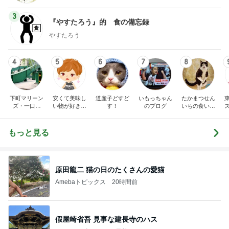
3
『やすたろう』的 食の備忘録
やすたろう
4
5
6
7
8
下町マリーン
安くて美味し
道産子どすど
いもっちゃん
たかまつせん
ズ・一口馬
い物が好き☆
す！
のブログ
いちの食い散
主・立ち飲
彡
らかし日記
み・立ち食い
そば
もっと見る
原田龍二 猫の日のたくさんの愛猫
Amebaトピックス
20時間前
假屋崎省吾 見事な建長寺のハス