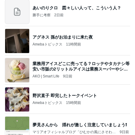
あいのりクロ 図々しい人って、こういう人？
勝手に考察
2日前
アグネス 孫がお泊まりに来た夜
Amebaトピックス
11時間前
業務用アイスどこに売ってる？ロッテやタカナシ等
安い市販の2リットルアイスは業務スーパーやシャ
トレ
AKO | Smart Life
9日前
野沢直子 即完したトークイベント
Amebaトピックス
15時間前
夢見さんから 揺れが激しく注意していましょう❗️
マリアオフィシャルブログ「ひむかの風にさそわれ
9日前