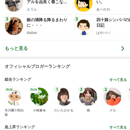
アルを品良く着こなす
い。
ファッションブログ
えりん
あべかわ
3
3
銀の滴降る降るまわり
四十路シンパパの
に・・・
日記
illallan
はやパパ
もっと見る
オフィシャルブロガーランキング
総合ランキング
すべて見る
1
2
3
市川團十郎白
小林麻央
だいたひかる
桃
クロ
猿
急上昇ランキング
すべて見る