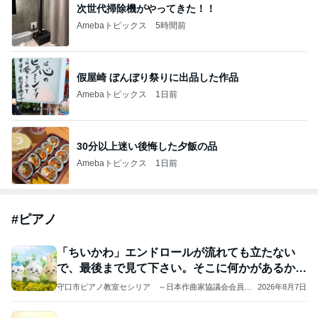
次世代掃除機がやってきた！！
Amebaトピックス
5時間前
假屋崎 ぼんぼり祭りに出品した作品
Amebaトピックス
1日前
30分以上迷い後悔した夕飯の品
Amebaトピックス
1日前
#
ピアノ
「ちいかわ」エンドロールが流れても立たない
で、最後まで見て下さい。そこに何かがあるか
も…。
守口市ピアノ教室セシリア ～日本作曲家協議会会員
2026年8月7日
作曲家・もりやみつよ