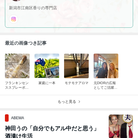
新潟市江南区香りの専門店
最近の画像つき記事
フランキンセン
家庭に一本
モテモテアロマ
元DIORの広報
ススプレーボト
としてご活躍さ
ルプレゼント
れて
もっと見る
ABEMA
神田うの「自分でもアル中だと思う」
酒漬け生活