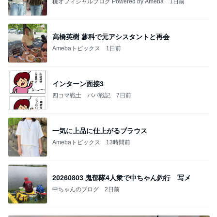
桃オフィシャルブログ Powered by Ameba
1日前
高橋英樹 蓼科で元アシスタントと再会
Amebaトピックス
1日前
インターン面接3
四コマ戦士 パパ戦記
7日前
一気に上品に仕上がるブラウス
Amebaトピックス
13時間前
20260803 鬼郁隊4人衆で中ちゃん釣行 写メ
中ちゃんのブログ
2日前