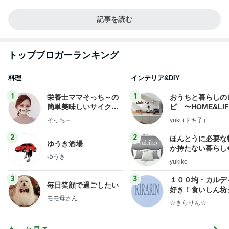
記事を読む
トップブロガーランキング
料理
インテリア&DIY
1
1
栄養士ママそっち～の
おうちと暮らしの
簡単美味しいサイクル
ピ 〜HOME&LI
献立
そっち～
yuki (ドキ子）
2
2
ほんとうに必要な
ゆうき酒場
か持たない暮らし
ゆうき
ep Life Simple
yukiko
ンテリアのきろく
3
3
１００均・カルデ
毎日笑顔で過ごしたい
好き！食いしん坊
モモ母さん
らりん☆のブログ
☆きらりん☆