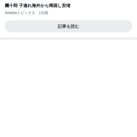
病人アピールしてきたクソ義母
田舎のクソ義母vs都会育ちの嫁
2日前
ボディソープで取れたお風呂の黄ばみ
Amebaトピックス
14時間前
強子の楽しい（？）ママ友トラブル【年長編】第10
2話
ウメブログ
2日前