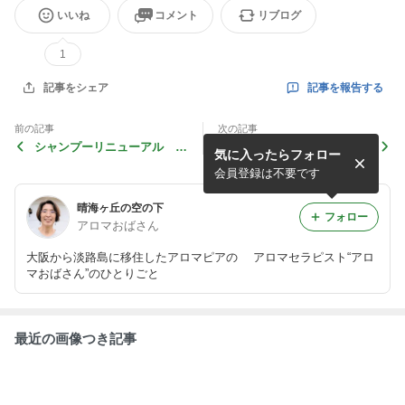
いいね
コメント
リブログ
1
記事を報告する
記事をシェア
前の記事
次の記事
シャンプーリニューアル そ
シャンプーリニューアル そ
気に入ったらフォロー
の４
の２
会員登録は不要です
晴海ヶ丘の空の下
フォロー
アロマおばさん
大阪から淡路島に移住したアロマピアの アロマセラピスト“アロ
マおばさん”のひとりごと
最近の画像つき記事