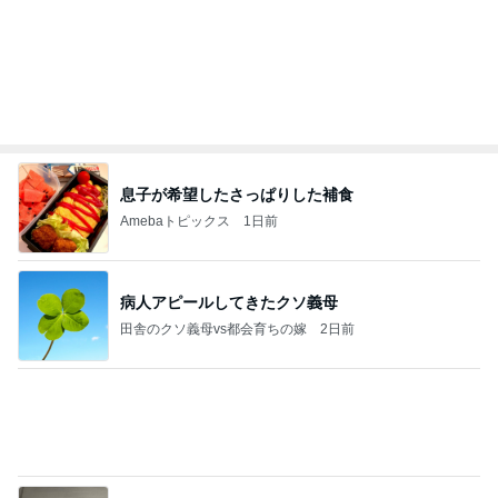
買って大成功だった新しいリップ
Amebaトピックス
1日前
能登揺れ、東北も⚠️夢見が増えて来ました❗️注意し
てください❗️
マリアオフィシャルブログ「ひむかの風にさそわれ
2日前
て」Powered by Ameba
我が家のクレーンゲームの戦利品
Amebaトピックス
2日前
大当たり？！ディズニーストア夏祭り…何当た
る？！夏祭りくじに挑戦！！！
高校生Dヲタ Ꭰ-ᎮꭵꭹꭴのDisneyにっき！！✎ܚ
13日前