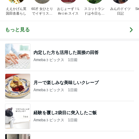
ええかげん英
60才 女ひとり
おじょーず！L
スコットラン
みんのドイツ
Si
国田舎暮らし
でイギリスに
ife☆in スイス
ドは今日も曇
日記
移住
り空
もっと見る
内定した方も活用した面接の回答
Amebaトピックス
1日前
月一で楽しみな美味しいクレープ
Amebaトピックス
1日前
経験を覆し2袋目に突入したご飯
Amebaトピックス
1日前