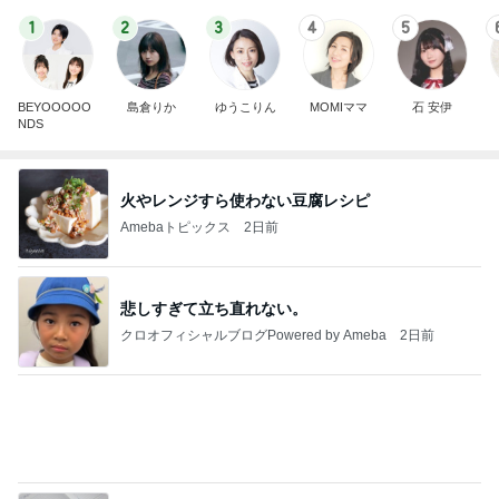
1
2
3
4
5
BEYOOOOO
島倉りか
ゆうこりん
MOMIママ
石 安伊
NDS
火やレンジすら使わない豆腐レシピ
Amebaトピックス
2日前
悲しすぎて立ち直れない。
クロオフィシャルブログPowered by Ameba
2日前
夫の入院で日付を書き換えた手帳
Amebaトピックス
1日前