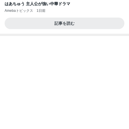
よし、タイ行こ
与儀大介
23時間前
南海トラフ地震の前兆にあたる地震
Amebaトピックス
20時間前
日東駒専や産近甲龍は英語よりも国語の攻略が重視
される、のかもしれない。
Bank of Dreamの公営競技はどこへ行く
11日前