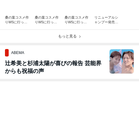
桑の葉コスメ作
桑の葉コスメ作
桑の葉コスメ作
リニューアルシ
りWSに行って
りWSに行って
りWSに行って
ャンプー発売し
きました その
きました その
きました その
ました！
３
2
１
もっと見る
ABEMA
辻希美と杉浦太陽が喜びの報告 芸能界
からも祝福の声