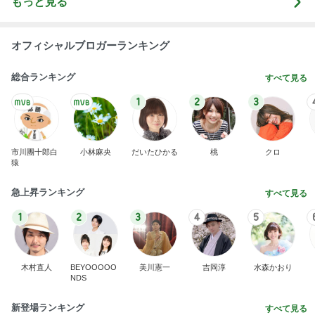
もっと見る
オフィシャルブロガーランキング
総合ランキング
すべて見る
1
2
3
市川團十郎白
小林麻央
だいたひかる
桃
クロ
猿
急上昇ランキング
すべて見る
1
2
3
4
5
木村直人
BEYOOOOO
美川憲一
吉岡淳
水森かおり
NDS
新登場ランキング
すべて見る