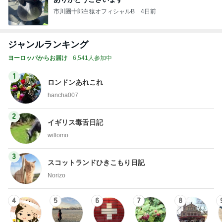
市川團十郎白猿オフィシャルB
4日前
ジャンルランキング
ヨーロッパからお届け
6,541人参加中
1
ロンドンあれこれ
hancha007
2
イギリス毒舌日記
wiltomo
3
スコットランドひきこもり日記
Norizo
4
5
6
7
8