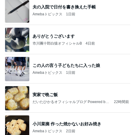
ありがとうございます
市川團十郎白猿オフィシャルB
4日前
この人の言う子どもたちに入った娘
Amebaトピックス
1日前
実家で晩ご飯
だいたひかるオフィシャルブログ Powered by
22時間前
Ameba
小川菜摘 作った焼かないお好み焼き
Amebaトピックス
2日前
わあ喉は‥
藤田朋子オフィシャルブログ「笑顔の種と眠る犬」
2日前