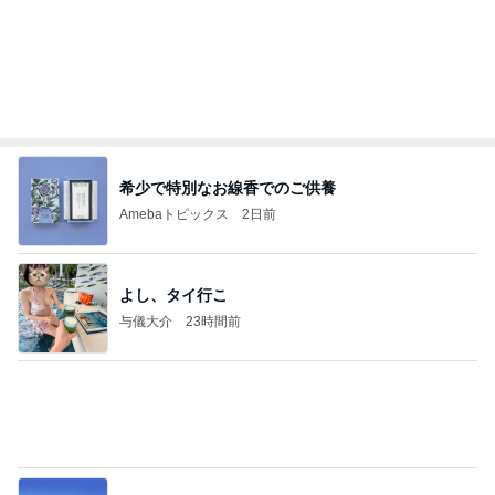
痛風発作の激痛の中でのゴルフ
Amebaトピックス
1日前
【秩父鉄道】８/２～１１/３０開催 ガリガリ君が
秩父鉄道に遊びにやってくる！のご紹介です
秩父市議会議員 黒澤秀之 ブログ Powered by Ameb
9日前
a
息子たちの服合計10点で14600円
Amebaトピックス
13時間前
☆We're timelesz LIVE TOUR 2026 episode2 MO
MENTUM
☆☆☆ゆきちにっき☆☆☆
7日前