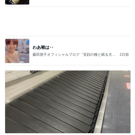
Powered by Ameba
團十郎 子連れ海外から帰国し安堵
Amebaトピックス
1日前
記事を読む
息子が希望したさっぱりした補食
Amebaトピックス
1日前