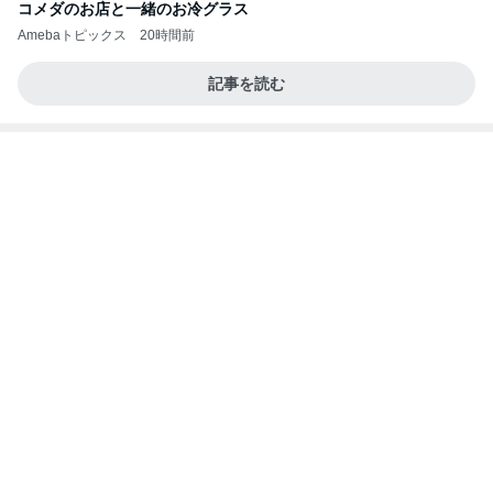
良い氣分や妄想のワークを重ねても引き寄せが起き
ない理由
心のブレーキを外して引き寄せを加速させる方法：
4日前
引き寄せ研究所
停車中のオムニバスに乗って撮る写真
Amebaトピックス
1日前
㊗️喜びを分け合える未来❣️”【この混沌の理由】”⽇
本も⾦融リセットの準備をしてます ””
あいすくりーむ『めるころ』
2時間前
八百屋さんが自信のなかったメロン