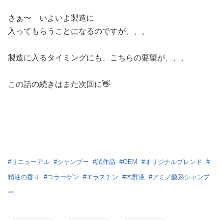
さぁ〜 いよいよ製造に
入ってもらうことになるのですが、、、
製造に入るタイミングにも、こちらの要望が、、、
この話の続きはまた次回に👋
#
リニューアル
#
シャンプー
#
試作品
#
OEM
#
オリジナルブレンド
#
精油の香り
#
コラーゲン
#
エラスチン
#
木酢液
#
アミノ酸系シャンプ
ー