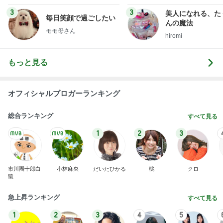
uty colum
3
3
美人になれる、た
毎日笑顔で過ごしたい
んの魔法
モモ母さん
hiromi
もっと見る
オフィシャルブロガーランキング
総合ランキング
すべて見る
1
2
3
市川團十郎白
小林麻央
だいたひかる
桃
クロ
猿
急上昇ランキング
すべて見る
1
2
3
4
5