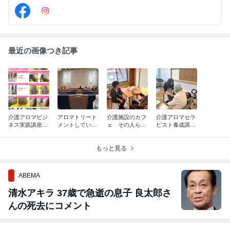
酵食教室主宰
最近の画像つき記事
介護アロマビジ
アロマトリート
介護施設のカフ
介護アロマセラ
ネス実践講座が
メントしている
ェ その人らし
ピスト養成講
始まります。
病院のフォーラ
い時間を過ごせ
座 8月開講募
ムへ
るように。
集中
もっと見る
ABEMA
清水アキラ 37歳で急逝の息子 良太郎さ
んの死去にコメント