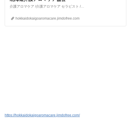
介護アロマケア /介護アロマケア セラピスト /宮﨑寿子 /北海道介護アロマケア協会
hokkaidokaigoaromacare.jimdofree.com
https://hokkaidokaigoaromacare.jimdofree.com/