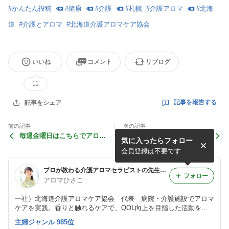
#
かんたん投稿
#
健康
#
介護
#
札幌
#
介護アロマ
#
北海
道
#
介護とアロマ
#
北海道介護アロマケア協会
いいね
コメント
リブログ
11
記事を報告する
記事をシェア
前の記事
次の記事
毎週金曜日はこちらでアロマ
【Zoomセミナー】自分の趣
気に入ったらフォロー
トリートメト
味を仕事に‼️ 私が歩んできた
道をお話しします。
会員登録は不要です
プロが教わる介護アロマセラピストの先生 宮﨑ひさこのブログ
フォロー
アロマひさこ
一社）北海道介護アロマケア協会 代表 病院・介護施設でアロマ
ケアを実践。香りと触れるケアで、QOL向上を目指した活動を行
う。現場での実践経験をもとに、介護アロマの普及と人材育成⚫︎ウ
主婦ジャンル 985位
ェスティンルスツ サロン アヴェララ オーナー ⚫︎HACOJO 発