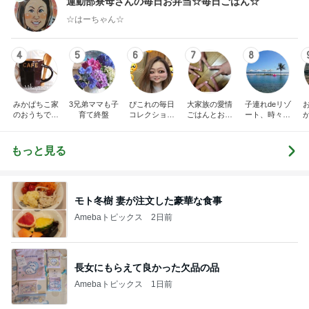
運動部寮母さんの毎日お弁当☆毎日ごはん☆
☆はーちゃん☆
4
5
6
7
8
みかぱちこ家
3兄弟ママも子
ぴこれの毎日
大家族の愛情
子連れdeリゾ
のおうちでご
育て終盤
コレクション
ごはんとお弁
ート、時々キ
はん
♬.*ﾟ
当❤︎
ャラ弁
5
ブ
もっと見る
モト冬樹 妻が注文した豪華な食事
Amebaトピックス
2日前
長女にもらえて良かった欠品の品
Amebaトピックス
1日前