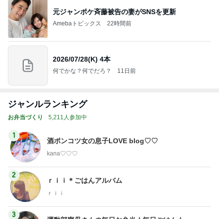
元ジャンポケ斉藤被告の妻がSNSを更新
Amebaトピックス
22時間前
2026/07/28(K) 4本
何でかな？何でだろ？
11日前
ジャンルランキング
お弁当づくり
5,211人参加中
1
酒ポンコツ女の息子LOVE blog♡♡
kana♡♡♡
2
ｒｉｉ＊ごはんアルバム
ｒｉｉ
3