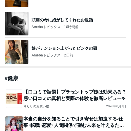
頭痛の母に娘がしてくれたお世話
Amebaトピックス
10時間前
娘がテンション上がったピンクの麺
Amebaトピックス
2日前
#
健康
【口コミで話題】プラセントップ錠は効果ある？
悪い口コミの真相と実際の体験を徹底レビュー✨
りりりのお買い物
2026年8月7日
本当の自分を知ることで引き寄せは加速する-仕
事･転職･恋愛･人間関係で望む未来を叶えるため