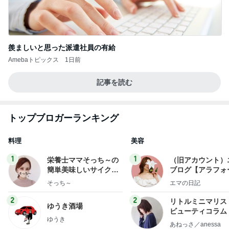
羨ましいと思った派遣社員の有給
Amebaトピックス
1日前
記事を読む
トップブロガーランキング
料理
美容
1
1
栄養士ママそっち～の
（旧アカウント）
簡単美味しいサイクル
ブログ【アラフォ
献立
社売却セカンドラ
そっち～
エマの日記
フ】
2
2
リトルミニマリス
ゆうき酒場
ビューティコラム 
ゆうき
little minimalist'
あねっさ／anessa