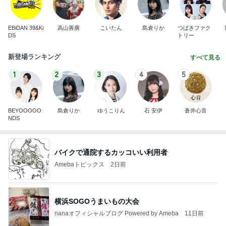
EBiDAN 39&Ki
高山善廣
こいたん
島倉りか
つばきファク
DS
トリー
新登場ランキング
すべて見る
1
2
3
4
5
BEYOOOOO
島倉りか
ゆうこりん
石 安伊
蒼井心音
NDS
バイクで通院するカッコいい利用者
Amebaトピックス
2日前
横浜SOGOうまいもの大会
nanaオフィシャルブログ Powered by Ameba
11日前