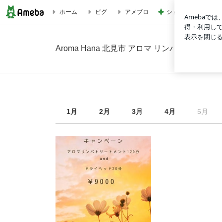
ショックを受けたヴ
ホーム
ピグ
アメブロ
2025年8月の画像｜Aroma Hana 北見市 アロマ リンパ 
Aroma Hana 北見市 アロマ リンパ よも
1
月
2
月
3
月
4
月
5
月