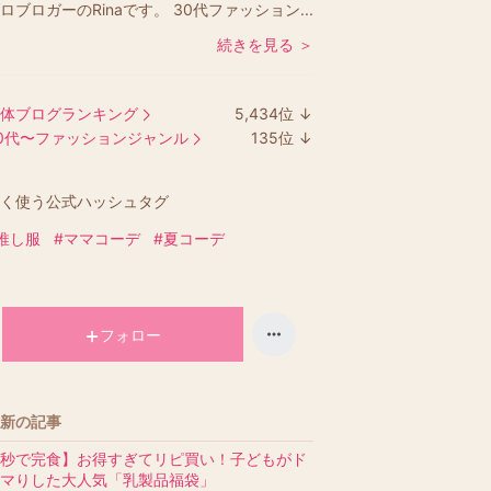
ロブロガーのRinaです。 30代ファッション...
続きを見る ＞
体ブログランキング
5,434
位
↓
ラ
0代〜ファッションジャンル
135
位
↓
ン
ラ
キ
ン
く使う公式ハッシュタグ
ン
キ
グ
ン
推し服
#ママコーデ
#夏コーデ
下
グ
降
下
降
フォロー
新の記事
秒で完食】お得すぎてリピ買い！子どもがド
マりした大人気「乳製品福袋」