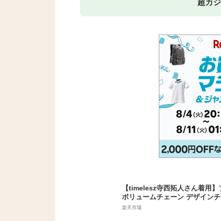
超カジ
【timelesz寺西拓人さん着用
ボリュームチェーン デザインチ
ステンレス 太めブレスレット 汗
楽天市場
にくい つけっぱなし デイリー 