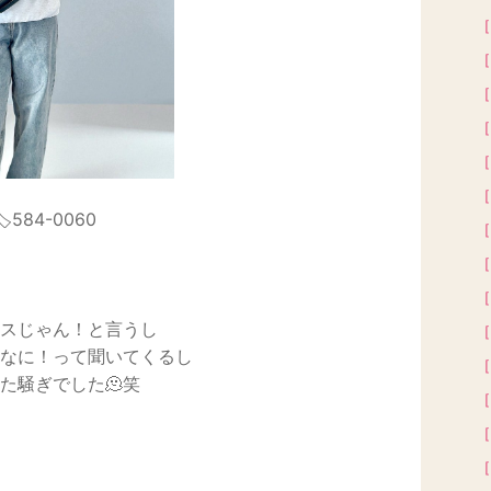
［
［
［
［
［
［
️584-0060
［
［
［
スじゃん！と言うし
［
なに！って聞いてくるし
［
た騒ぎでした🫠笑
［
［
［