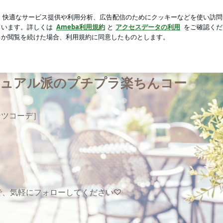
時まで打ち上げ
芸能人ブログ
人気ブログ
新規登録
ロ
| 30代ワーママRina⌇超カジュアル派のプチプラ楽ちんコーデ
カジュアル派のプチプラ楽ちんコー
ンツコーデ］
で、気軽にフォローしてください♡