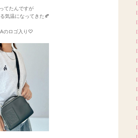
［
買ってたんですが
［
る気温になってきた🍂
［
LAのロゴ入り♡
［
［
［
［
［
［
［
［
［
［
［
［