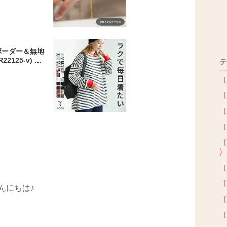
プレゼント ギ
ボーダー＆無地
2125-v) レ
テ
ス 長袖 カッ
レーナー 無地
［
発送10 k
［
［
［
［
)
［
［
んにちは♪
［
［