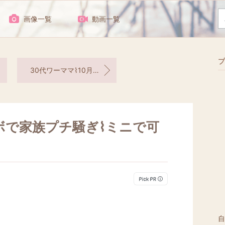
画像一覧
動画一覧
プ
30代ワーママ⌇10月の楽天リアルバイアイテム
ボで家族プチ騒ぎ⌇ミニで可
自