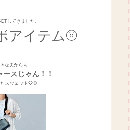
［
［
［
GETしてきました、
［
ボアイテム⚾️
［
［
［
きな夫からも
［
ャースじゃん！！
［
たスウェット♡⚾️
［
［
［
［
［
［