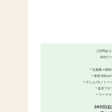
ご訪問あり
30代ワ
＊元激務→現時
＊身長166c
＊デニム⌇モノトー
＊楽天プチ
＊ワーママ
365日