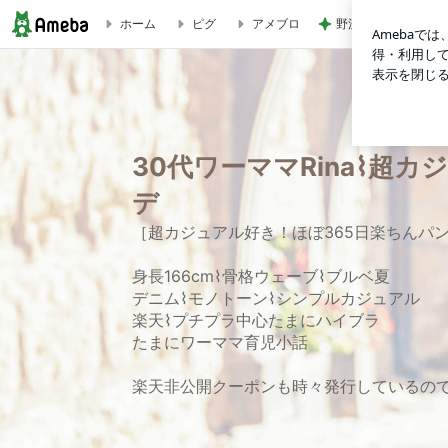
野沢 ライブ後に朝5
ホーム
ピグ
アメブロ
【しまむら】MLBコラボで家族プチ騒ぎ⌇ミニで可愛いLOEWE 
30代ワーママRina⌇超
デ
［超カジュアル好き！ほぼ365日楽ちんパ
身長166cm⌇骨格ウェーブ⌇ブルベ夏
デニム⌇モノトーン⌇シンプルカジュアル
楽天⌇プチプラ中心たまにハイブラ
たまにワーママ育児小話
楽天非公開クーポンも時々発行しているの