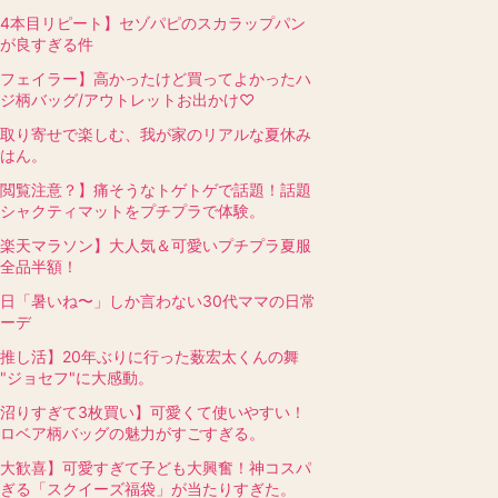
4本目リピート】セゾパピのスカラップパン
が良すぎる件
フェイラー】高かったけど買ってよかったハ
ジ柄バッグ/アウトレットお出かけ♡
取り寄せで楽しむ、我が家のリアルな夏休み
はん。
閲覧注意？】痛そうなトゲトゲで話題！話題
シャクティマットをプチプラで体験。
楽天マラソン】大人気＆可愛いプチプラ夏服
全品半額！
日「暑いね〜」しか言わない30代ママの日常
ーデ
推し活】20年ぶりに行った薮宏太くんの舞
"ジョセフ"に大感動。
沼りすぎて3枚買い】可愛くて使いやすい！
ロベア柄バッグの魅力がすごすぎる。
大歓喜】可愛すぎて子ども大興奮！神コスパ
ぎる「スクイーズ福袋」が当たりすぎた。