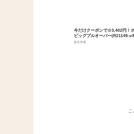
品 きれいめ 韓国アクセサリー 
フト
今だけクーポンで☆3,402円！
ビッグプルオーバー(R21149-v/R2
ディース ボーダー ロンT トップ
楽天市場
トソー Tシャツ スウェット ト
春 夏 秋 冬 reca レカ ネコポス
こ