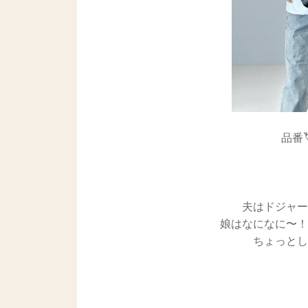
品番🏷
夫はドジャー
娘はなになに〜！
ちょっとし