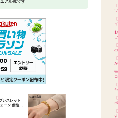
ュアル派です
【
ツ
【
イ
お
ご
【
の
【
が
毎
コ
【
台
【
】ブレスレット
ポ
ェーン 個性的
 プール 錆び
【
カジュアル 上
す