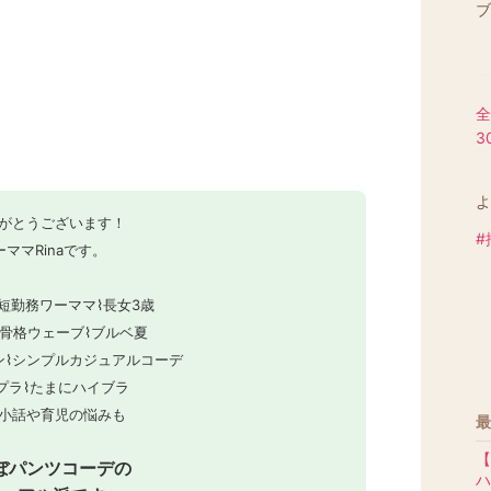
ブ
全
3
よ
がとうございます！
#
ーママRinaです。
短勤務ワーママ⌇長女3歳
m⌇骨格ウェーブ⌇ブルベ夏
ン⌇シンプルカジュアルコーデ
プラ⌇たまにハイブラ
小話や育児の悩みも
最
【
ほぼパンツコーデの
ハ