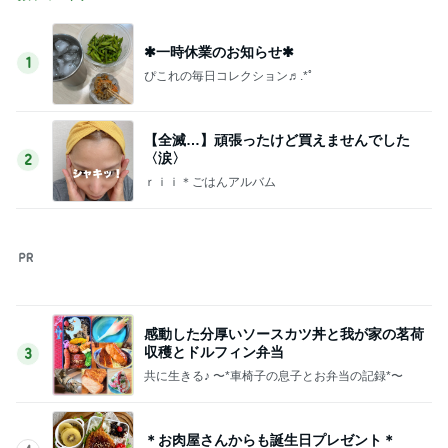
✱一時休業のお知らせ✱
1
ぴこれの毎日コレクション♬.*ﾟ
【全滅…】頑張ったけど買えませんでした
〈涙〉
2
ｒｉｉ＊ごはんアルバム
感動した分厚いソースカツ丼と我が家の茗荷
収穫とドルフィン弁当
3
共に生きる♪ 〜*車椅子の息子とお弁当の記録*〜
＊お肉屋さんからも誕生日プレゼント＊