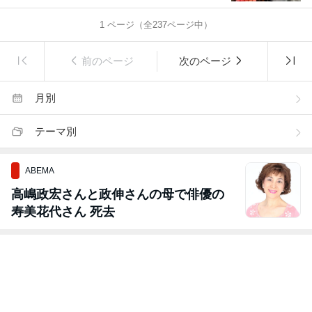
1
ページ（全
237
ページ中）
前のページ
次のページ
月別
テーマ別
ABEMA
高嶋政宏さんと政伸さんの母で俳優の
寿美花代さん 死去