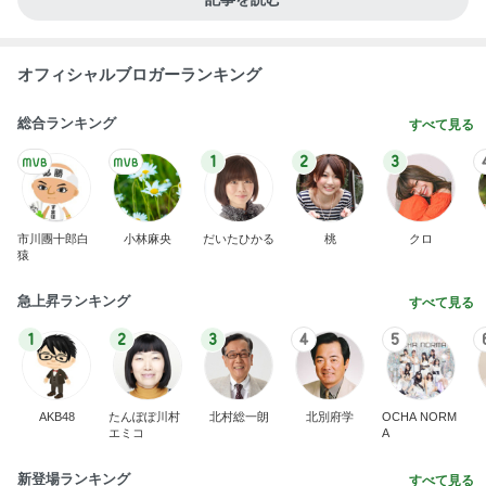
オフィシャルブロガーランキング
総合ランキング
すべて見る
1
2
3
市川團十郎白
小林麻央
だいたひかる
桃
クロ
猿
急上昇ランキング
すべて見る
1
2
3
4
5
AKB48
たんぽぽ川村
北村総一朗
北別府学
OCHA NORM
エミコ
A
新登場ランキング
すべて見る