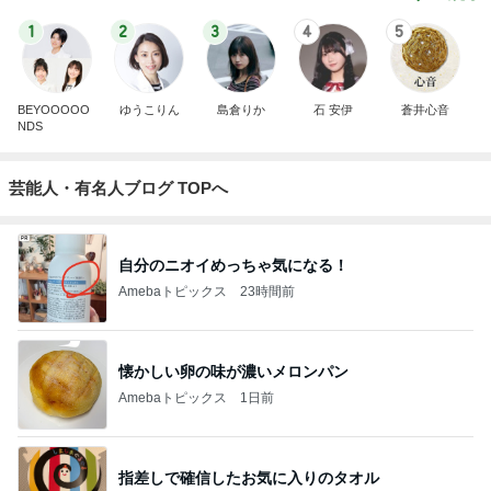
1
2
3
4
5
BEYOOOOO
ゆうこりん
島倉りか
石 安伊
蒼井心音
NDS
芸能人・有名人ブログ TOPへ
自分のニオイめっちゃ気になる！
Amebaトピックス
23時間前
懐かしい卵の味が濃いメロンパン
Amebaトピックス
1日前
指差しで確信したお気に入りのタオル