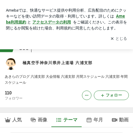
あきらのブログ｜極真空手神奈川県井上道場 六浦支部
アプリをダウンロードして
ブログの更新通知
を受け取りまし
開く
ょう。
ranking
アラフォージャンル
300
極真空手神奈川県井上道場 六浦支部
あきらのブログ 六浦支部 大会情報 六浦支部 月間スケジュール 六浦支部 年間
スケジュール
110
フォロー
フォロワー
人気
画像
テーマ
年月
動画