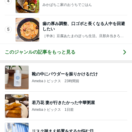
4
みかぱちこ家のおうちでごはん
歯の厚み調整、口ゴボと長くなる人中を回避
したい
5
［半休］豆腐あたまのぼっち生活。旦那弁当きろく
はお休み中
このジャンルの記事をもっと見る
靴の中にパウダーを振りかけるだけ
Amebaトピックス
23時間前
若乃花 妻が行きたかった中華粥屋
Amebaトピックス
1日前
リスク踏まえ処置をするか悩む日