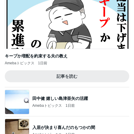
高橋真麻 特に美味しかったケジャン
Amebaトピックス
9時間前
記事を読む
無言で送迎した37.3℃の双子
Amebaトピックス
1日前
クロ 娘とお揃いカラーの靴下
Amebaトピックス
1日前
境内に出来ていた行列のその正体
Amebaトピックス
1日前