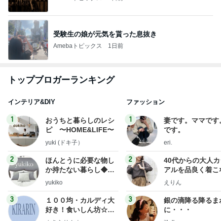
受験生の娘が元気を貰った息抜き
Amebaトピックス
1日前
トップブロガーランキング
インテリア&DIY
ファッション
1
1
おうちと暮らしのレシ
妻です。ママです
ピ 〜HOME&LIFE〜
です。
yuki (ドキ子）
eri.
2
2
ほんとうに必要な物し
40代からの大人
か持たない暮らし◆Ke
アルを品良く着こ
ep Life Simple◆〜イ
ファッションブロ
yukiko
えりん
ンテリアのきろく〜
3
3
１００均・カルディ大
銀の滴降る降るま
好き！食いしん坊☆き
に・・・
らりん☆のブログ