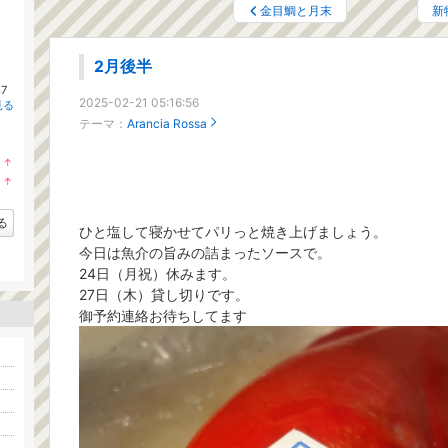
金目鯛と月末
新
2月後半
7
2025-02-21 05:16:56
見る
テーマ：
Arancia Rossa
↑
ラ
↑
ン
ラ
キ
ン
ン
キ
る
グ
ひと塩して寝かせてパリっと焼き上げましょう。
ン
上
グ
今日は魚介の旨みの詰まったソースで。
昇
上
24日（月祝）休みます。
昇
27日（木）貸し切りです。
御予約連絡お待ちしてます