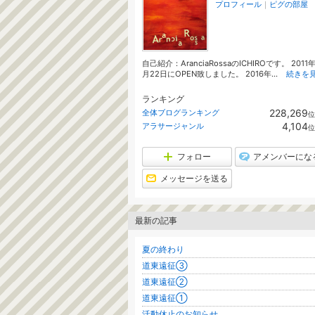
プロフィール
｜
ピグの部屋
自己紹介：AranciaRossaのICHIROです。 2011年
月22日にOPEN致しました。 2016年...
続きを
ランキング
228,269
全体ブログランキング
位
4,104
アラサージャンル
位
フォロー
アメンバーにな
メッセージを送る
最新の記事
夏の終わり
道東遠征③
道東遠征②
道東遠征①
活動休止のお知らせ