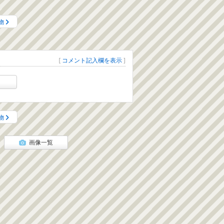
物
[
コメント記入欄を表示
]
物
画像一覧