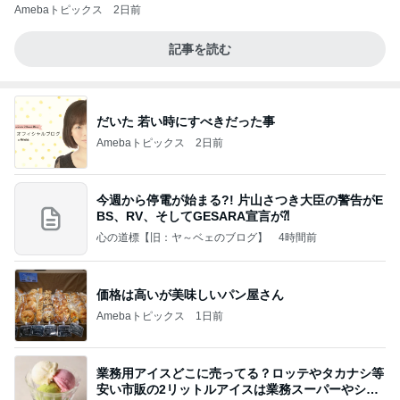
Amebaトピックス
2日前
記事を読む
だいた 若い時にすべきだった事
Amebaトピックス
2日前
今週から停電が始まる?! 片山さつき大臣の警告がE
BS、RV、そしてGESARA宣言が⁈
心の道標【旧：ヤ～ベェのブログ】
4時間前
価格は高いが美味しいパン屋さん
Amebaトピックス
1日前
業務用アイスどこに売ってる？ロッテやタカナシ等
安い市販の2リットルアイスは業務スーパーやシャ