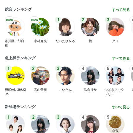
総合ランキング
すべて見る
1
2
3
市川團十郎白
小林麻央
だいたひかる
桃
クロ
猿
急上昇ランキング
すべて見る
1
2
3
4
5
EBiDAN 39&Ki
高山善廣
こいたん
島倉りか
つばきファク
DS
トリー
新登場ランキング
すべて見る
1
2
3
4
5