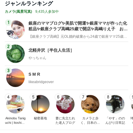
ジャンルランキング
カメラ(風景写真)
9,435人参加中
1
銀座のママブログ✨美肌で開運✨銀座ママが作った化
粧品✨銀座クラブ高嶋25歳で開店✨高嶋りえ子 お着
物でエルメス バーキン コーデ
【銀座クラブ高嶋】元OL婚約破棄から24歳で銀座ママ25歳でオーナーママ銀座 美肌で開運♡パワースポット巡り高嶋りえ子ブログ
2
北軽井沢［半住人生活］
やっちゃん
3
S M R
likeabridgeover
4
5
6
7
8
Akinobu Tanig
秘密基地
妻に先立たれ
カメラと歩
「やす」のの
uchi | Itoshima
た老人ブログ
く、日本の風
んびり日常記
Landscape Ph
景スナップ紀
otographer
行