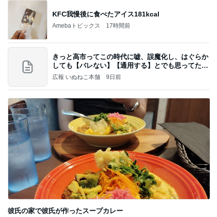
KFC我慢後に食べたアイス181kcal
Amebaトピックス
17時間前
きっと高市ってこの時代に嘘、誤魔化し、はぐらか
しても【バレない】【通用する】とでも思ってたん
だろ
広報 いぬねこ本舗
9日前
彼氏の家で彼氏が作ったスープカレー