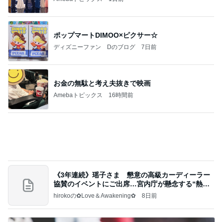
ポップマートDIMOO×ピクサー☆
ディズニーファン Dのブログ
7日前
お金の無駄と考え夫抜きで映画
Amebaトピックス
16時間前
《3年連続》瑶子さま 懇意の高級カーディーラー
協賛のイベントにご出席…宮内庁が懸念する“熱心
すぎ
hirokoの✿Love＆Awakening✿
8日前