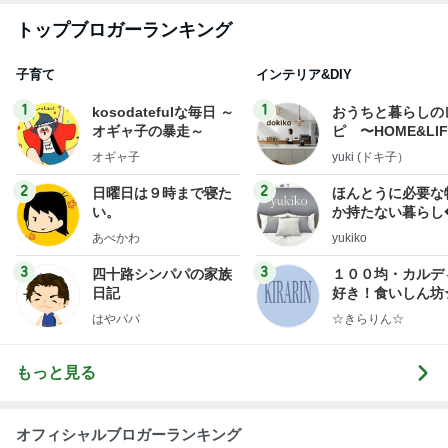
トップブロガーランキング
子育て
インテリア&DIY
1
1
kosodatefulな毎日 ～
おうちと暮らしの
オギャ子の暴走～
ピ 〜HOME&LI
オギャ子
yuki (ドキ子）
2
2
日曜日は９時まで寝た
ほんとうに必要な
い。
か持たない暮らし
ep Life Simple
あべかわ
yukiko
ンテリアのきろく
3
3
四十路シンパパの家族
１００均・カルデ
日記
好き！食いしん坊
らりん☆のブログ
はやパパ
☆きらりん☆
もっと見る
オフィシャルブロガーランキング