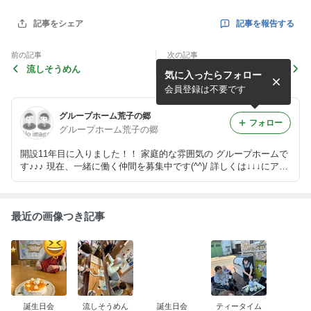
記事を報告する
記事をシェア
前の記事
次の記事
流しそうめん
誕生日会
気に入ったらフォロー
会員登録は不要です
グループホーム荒子の郷
フォロー
グループホーム荒子の郷
開設11年目に入りました！！ 家庭的な雰囲気の グループホームで
す♪♪♪ 現在、一緒に働く仲間を募集中です(^^)/ 詳しくは↓↓↓にアク
セス http://www.yattokame.com/index.php お待ちしています(^^
♪
最近の画像つき記事
誕生日会
流しそうめん
誕生日会
ティータイム