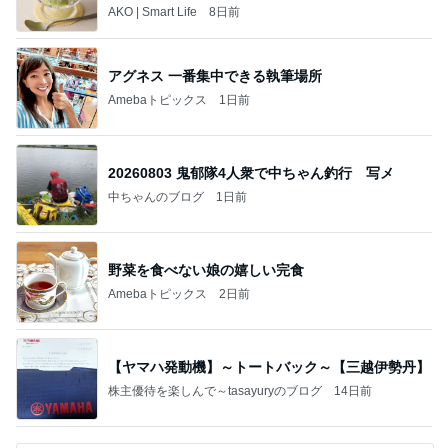
トレ
AKO | Smart Life
8日前
アグネス 一番集中できる執筆場所
Amebaトピックス
1日前
20260803 鬼郁隊4人衆で中ちゃん釣行 写メ
中ちゃんのブログ
1日前
野菜を食べない娘の嬉しい完食
Amebaトピックス
2日前
【ヤマハ発動機】～トートバック～【三越伊勢丹】
株主優待を楽しんで～tasayuryのブログ
14日前