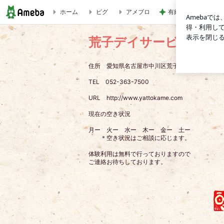
ホーム
ピグ
アメブロ
有給休暇を使い切る
2026年7月分の献立表を追加しました♪ | 荒子デイサービス
荒子デイサービスやっ
住所 愛知県名古屋市中川区荒子大門西４５
TEL 052-363-7500
URL http://www.yattokame.com
現在の空き状況
月ー 火ー 水ー 木ー 金ー 土ー
＊空き状況はご相談に応じます。
体験利用は無料で行っておりますので
ご連絡お待ちしております。