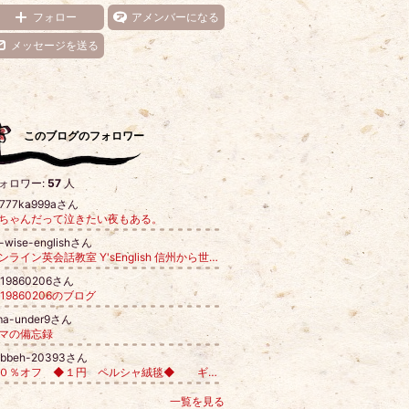
フォロー
アメンバーになる
メッセージを送る
このブログのフォロワー
ォロワー:
57
人
i777ka999aさん
ちゃんだって泣きたい夜もある。
-wise-englishさん
オンライン英会話教室 Y'sEnglish 信州から世界へ！
n19860206さん
n19860206のブログ
ma-under9さん
マの備忘録
abbeh-20393さん
９０％オフ ◆１円 ペルシャ絨毯◆ ギャッベ
一覧を見る