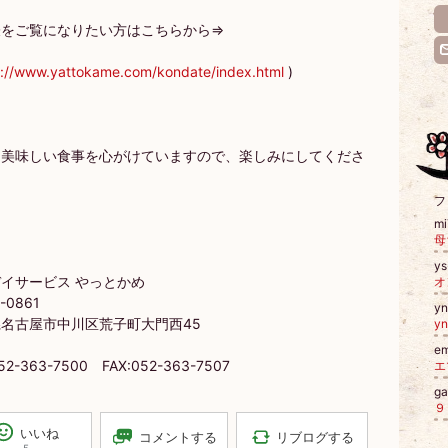
表をご覧になりたい方はこちらから⇒
p://www.yattokame.com/kondate/index.html
)
も美味しい食事を心がけていますので、楽しみにしてくださ
フ
m
母
ys
イサービス やっとかめ
-0861
y
名古屋市中川区荒子町大門西45
y
e
052-363-7500 FAX:052-363-7507
エ
g
いいね
リブログする
コメントする