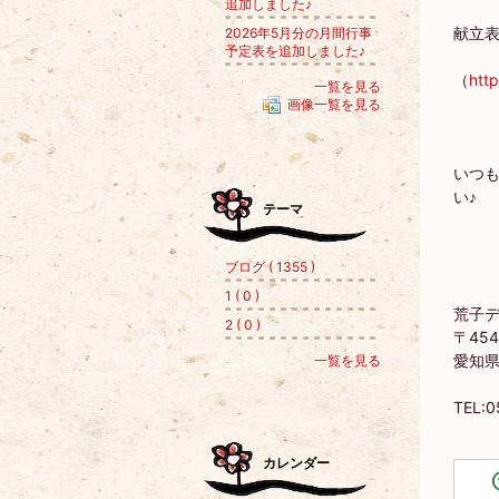
追加しました♪
献立
2026年5月分の月間行事
予定表を追加しました♪
（
htt
一覧を見る
画像一覧を見る
いつ
い♪
テーマ
ブログ ( 1355 )
1 ( 0 )
荒子デ
2 ( 0 )
〒454
愛知県
一覧を見る
TEL:
カレンダー