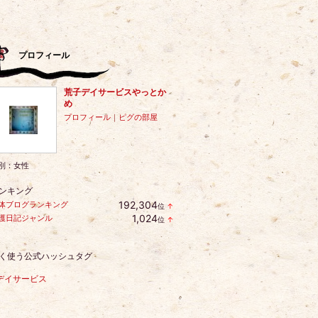
プロフィール
荒子デイサービスやっとか
め
プロフィール
｜
ピグの部屋
別：
女性
ンキング
192,304
体ブログランキング
位
↑
ラ
1,024
護日記ジャンル
位
↑
ン
ラ
キ
ン
ン
キ
グ
く使う公式ハッシュタグ
ン
上
グ
昇
上
デイサービス
昇