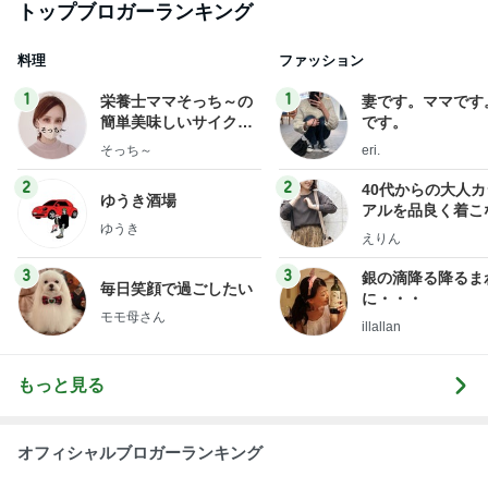
ゆうき
ファッションブロ
えりん
3
3
銀の滴降る降るま
毎日笑顔で過ごしたい
に・・・
モモ母さん
illallan
もっと見る
オフィシャルブロガーランキング
総合ランキング
すべて見る
1
2
3
市川團十郎白
小林麻央
だいたひかる
桃
クロ
猿
急上昇ランキング
すべて見る