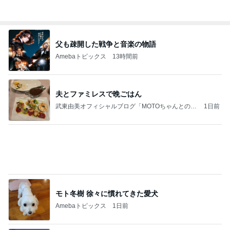
学生
日本人
7日前
株主優待でお願いしたひとくち大福
Amebaトピックス
16時間前
同じ夢
四コマ戦士 パパ戦記
10日前