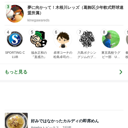
LUB
『直感力』
松島卓司のブ
グジムのブロ
ビー部 Uコ
ログ
グ
ーチの気まぐ
れ日記
もっと見る
好みではなかったカルディの即席めん
Amebaトピックス
2日前
義母の救急搬送よりゴルフの旦那
Amebaトピックス
1日前
かとうかず子 ピーカンの暑い日
Amebaトピックス
1日前