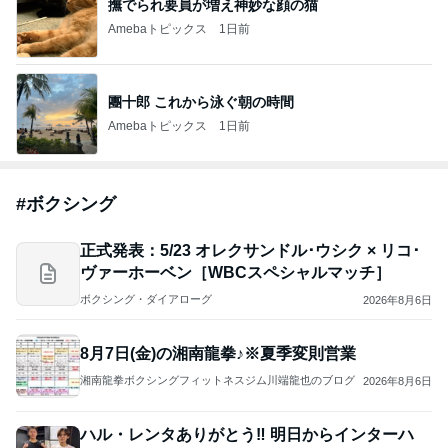
團十郎 これから泳ぐ朝の時間
Amebaトピックス
1日前
#
ボクシング
正式発表：5/23 オレクサンドル･ウシク × リコ･
ヴァーホーベン［WBCスペシャルマッチ］
ボクシング・ダイアローグ
2026年8月6日
8月7日(金)の湘南龍拳♪※夏季変則営業
湘南龍拳ボクシングフィットネスジム川端龍也のブログ
2026年8月6日
ハル・レンタありがとう‼️ 明日からインターハ
イ‼️
鴻巣茂野ボクシングジム
2026年8月6日
このハッシュタグの記事を見る