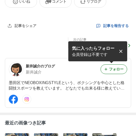
いいね
コメント
リブログ
記事を報告する
記事をシェア
次の記事
2023/11/18
気に入ったらフォロー
会員登録は不要です
新井誠介のブログ
フォロー
新井誠介
墨田区でNEOBOXINGSTYLEという、ボクシングを中心とした格
闘技スポーツを教えています。 どなたでも出来る様に教えていま
す！ 柔術とキックも始めました！ 気になる方は気軽にコメントお
待ちしております(^^) http://n-bstyle.com
最近の画像つき記事