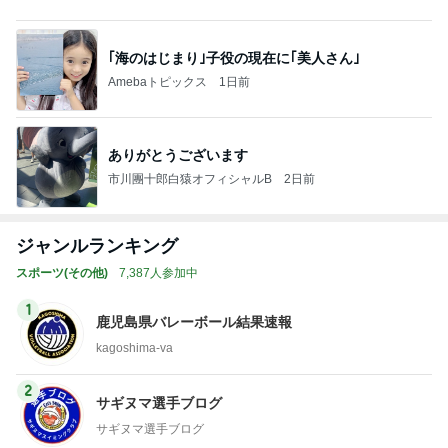
ジャンルランキング
スポーツ(その他)
7,387人参加中
1
鹿児島県バレーボール結果速報
kagoshima-va
2
サギヌマ選手ブログ
サギヌマ選手ブログ
3
夢に向かって！木根川レッズ（葛飾区少年軟式野球連
盟所属）
kinegawareds
4
5
6
7
8
SPORTING C
福永正和の
卓球コーチの
六島ボクシン
東京高校ラグ