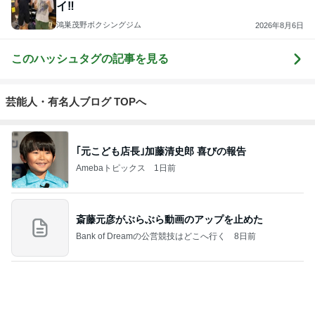
芸能人・有名人ブログ TOPへ
｢元こども店長｣加藤清史郎 喜びの報告
Amebaトピックス
1日前
斎藤元彦がぶらぶら動画のアップを止めた
Bank of Dreamの公営競技はどこへ行く
8日前
｢海のはじまり｣子役の現在に｢美人さん｣
Amebaトピックス
1日前
ありがとうございます
市川團十郎白猿オフィシャルB
2日前