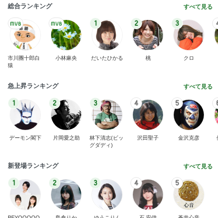
1
2
3
4
5
デーモン閣下
片岡愛之助
林下清志(ビッ
沢田聖子
金沢克彦
グダディ)
新登場ランキング
すべて見る
1
2
3
4
5
BEYOOOOO
島倉りか
ゆうこりん
石 安伊
蒼井心音
NDS
指差しで確信したお気に入りのタオル
Amebaトピックス
1日前
広島原爆の日 市長の言葉に動揺する総理