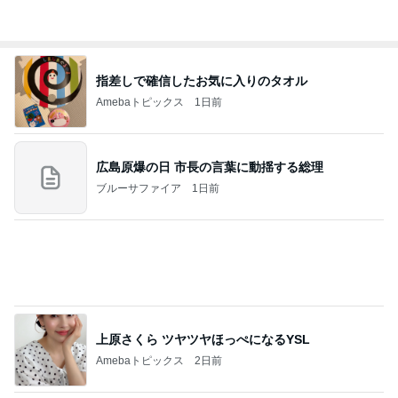
ありがとうございます
市川團十郎白猿オフィシャルB
2日前
カフェで飲んだ濃厚で芳醇なタイティー
Amebaトピックス
2日前
７人待ち
沢田聖子オフィシャルブログ「In My Heartな旅日
2日前
記」by Ameba