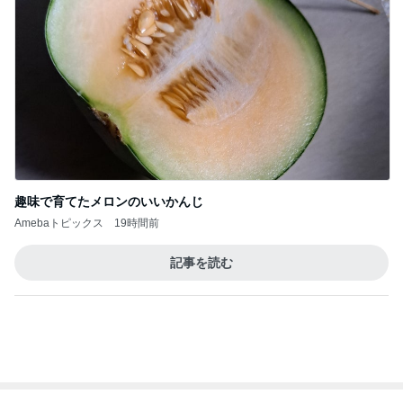
趣味で育てたメロンのいいかんじ
Amebaトピックス
19時間前
記事を読む
トップブロガーランキング
料理
ファッション
1
1
栄養士ママそっち～の
妻です。ママです
簡単美味しいサイクル
です。
献立
そっち～
eri.
2
2
40代からの大人
ゆうき酒場
アルを品良く着こ