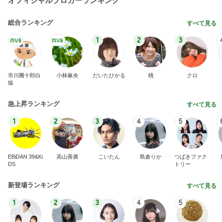
オフィシャルブロガーランキング
総合ランキング
すべて見る
1
2
3
市川團十郎白
小林麻央
だいたひかる
桃
クロ
猿
急上昇ランキング
すべて見る
1
2
3
4
5
EBiDAN 39&Ki
高山善廣
こいたん
島倉りか
つばきファク
DS
トリー
新登場ランキング
すべて見る
1
2
3
4
5