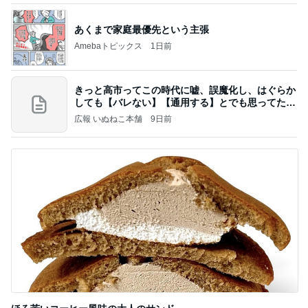
あくまで家庭最優先という主張
Amebaトピックス
1日前
きっと高市ってこの時代に嘘、誤魔化し、はぐらか
しても【バレない】【通用する】とでも思ってたん
だろ
広報 いぬねこ本舗
9日前