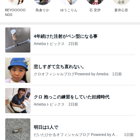
BEYOOOOO
島倉りか
ゆうこりん
石 安伊
蒼井心音
NDS
4年続けた注射がペン型になる事
Amebaトピックス
2日前
悲しすぎて立ち直れない。
クロオフィシャルブログPowered by Ameba
1日前
クロ 抱っこの練習をしていた妊婦時代
Amebaトピックス
2日前
明日は1人で
だいたひかるオフィシャルブログ Powered by Ame
1日前
ba