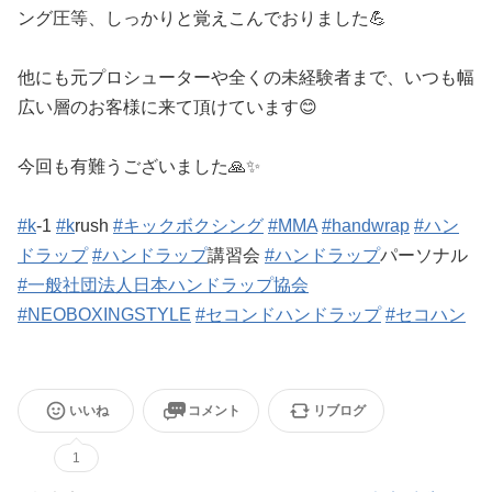
ング圧等、しっかりと覚えこんでおりました💪
他にも元プロシューターや全くの未経験者まで、いつも幅
広い層のお客様に来て頂けています😊
今回も有難うございました🙏✨
#k
-1
#k
rush
#キックボクシング
#MMA
#handwrap
#ハン
ドラップ
#ハンドラップ
講習会
#ハンドラップ
パーソナル
#一般社団法人日本ハンドラップ協会
#NEOBOXINGSTYLE
#セコンドハンドラップ
#セコハン
いいね
コメント
リブログ
1