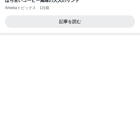
ほろ苦いコーヒー風味の大人のサンド
Amebaトピックス
1日前
記事を読む
トロッコ列車と温泉のモデルコース
Amebaトピックス
2日前
20260803 鬼郁隊4人衆で中ちゃん釣行 写メ
中ちゃんのブログ
2日前
施術でなくなった足指の腫れとむくみ
Amebaトピックス
2日前
業務用アイスどこに売ってる？ロッテやタカナシ等