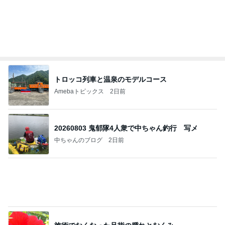
安い市販の2リットルアイスは業務スーパーやシャ
トレ
AKO | Smart Life
9日前
買って大正解だった高見えするケース
Amebaトピックス
2日前
【ヤマハ発動機】～トートバック～【三越伊勢丹】
株主優待を楽しんで～tasayuryのブログ
14日前
実がならず花も咲かない寂しい庭
Amebaトピックス
2日前
今週から停電が始まる?! 片山さつき大臣の警告がE
BS、RV、そしてGESARA宣言が⁈
心の道標【旧：ヤ～ベェのブログ】
14時間前