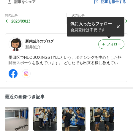
記事を報告する
記事をシェア
前の記事
次の記事
2023/09/13
2023/09/05
気に入ったらフォロー
会員登録は不要です
新井誠介のブログ
フォロー
新井誠介
墨田区でNEOBOXINGSTYLEという、ボクシングを中心とした格
闘技スポーツを教えています。 どなたでも出来る様に教えていま
す！ 柔術とキックも始めました！ 気になる方は気軽にコメントお
待ちしております(^^) http://n-bstyle.com
最近の画像つき記事