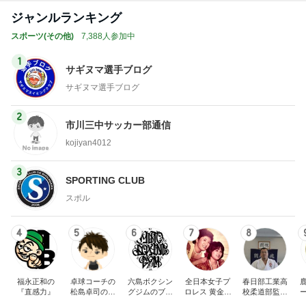
ジャンルランキング
スポーツ(その他)
7,388人参加中
1
サギヌマ選手ブログ
サギヌマ選手ブログ
2
市川三中サッカー部通信
kojiyan4012
3
SPORTING CLUB
スポル
4
5
6
7
8
福永正和の
卓球コーチの
六島ボクシン
全日本女子プ
春日部工業高
『直感力』
松島卓司のブ
グジムのブロ
ロレス 黄金伝
校柔道部監督
ログ
グ
説
のブログ