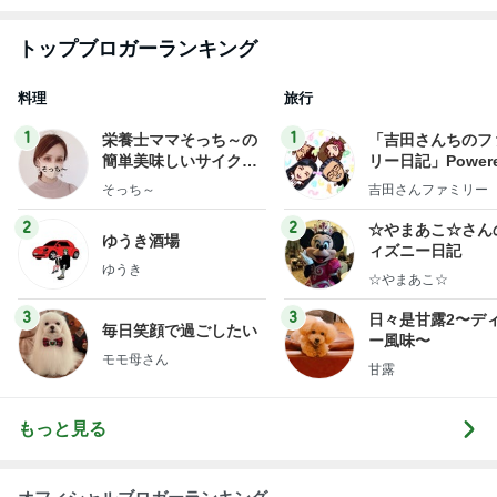
トップブロガーランキング
料理
旅行
1
1
栄養士ママそっち～の
「吉田さんちのフ
簡単美味しいサイクル
リー日記」Powere
献立
y Ameba 吉田さ
そっち～
吉田さんファミリー
ミリーオフィシャ
ログ
2
2
☆やまあこ☆さん
ゆうき酒場
ィズニー日記
ゆうき
☆やまあこ☆
3
3
日々是甘露2〜デ
毎日笑顔で過ごしたい
ー風味〜
モモ母さん
甘露
もっと見る