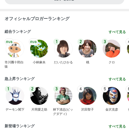
オフィシャルブロガーランキング
総合ランキング
すべて見る
1
2
3
市川團十郎白
小林麻央
だいたひかる
桃
クロ
猿
急上昇ランキング
すべて見る
1
2
3
4
5
デーモン閣下
片岡愛之助
林下清志(ビッ
沢田聖子
金沢克彦
グダディ)
新登場ランキング
すべて見る