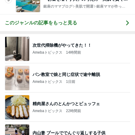
運UP これが正解
銀座のママブログ✨美肌で開運✨銀座ママが作った
化粧品✨銀座クラブ高嶋25歳で開店✨高嶋りえ子
お着物でエルメス バーキン コーデ
このジャンルの記事をもっと見る
次世代掃除機がやってきた！！
Amebaトピックス
14時間前
パン教室で娘と同じ症状で途中離脱
Amebaトピックス
1日前
精肉屋さんのとんかつとビュッフェ
Amebaトピックス
22時間前
内山妻 プールででんぐり返しする子供