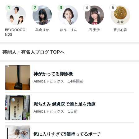
1
2
3
4
5
BEYOOOOO
島倉りか
ゆうこりん
石 安伊
蒼井心音
NDS
芸能人・有名人ブログ TOPへ
神がかってる掃除機
Amebaトピックス
14時間前
堀ちえみ 鍼灸院で腰と足を治療
Amebaトピックス
1日前
気に入りすぎて5個持ってるポーチ