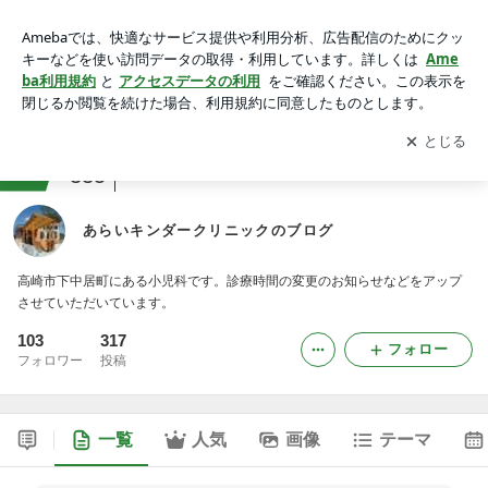
あらいキンダークリニックのブログ
アプリをダウンロードして
ブログの更新通知
を受け取りまし
開く
ょう。
ranking
病院・クリニックジャンル
335
あらいキンダークリニックのブログ
高崎市下中居町にある小児科です。診療時間の変更のお知らせなどをアップ
させていただいています。
103
317
フォロー
フォロワー
投稿
一覧
人気
画像
テーマ