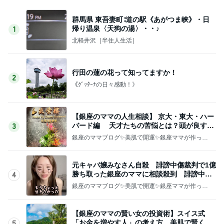
群馬県 東吾妻町∶道の駅《あがつま峡》・日
帰り温泉〈天狗の湯〉・・♪
1
北軽井沢［半住人生活］
行田の蓮の花って知ってますか！
2
《ｸﾞｯﾀｰﾅの日々感動！》
【銀座のママの人生相談】 京大・東大・ハー
バード編 天才たちの苦悩とは？頭が良すぎ
3
て悩む人
銀座のママブログ✨美肌で開運✨銀座ママが作った
化粧品✨銀座クラブ高嶋25歳で開店✨高嶋りえ子
お着物でエルメス バーキン コーデ
元キャバ嬢みなさん自殺 誹謗中傷裁判で1億
勝ち取った銀座のママに相談殺到 誹謗中傷
4
は正義じゃない
銀座のママブログ✨美肌で開運✨銀座ママが作った
化粧品✨銀座クラブ高嶋25歳で開店✨高嶋りえ子
お着物でエルメス バーキン コーデ
【銀座のママの賢い女の投資術】スイス式
「お金を増やす人」の考え方 美肌で賢く金
5