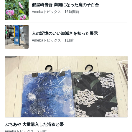
假屋崎省吾 満開になった鹿の子百合
Amebaトピックス
16時間前
人の記憶のいい加減さを知った展示
Amebaトピックス
1日前
ぷちあや 大量購入した浴衣と帯
Amebaトピックス
2日前