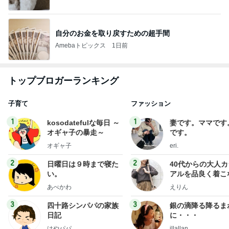
自分のお金を取り戻すための超手間
Amebaトピックス
1日前
トップブロガーランキング
子育て
ファッション
1
1
kosodatefulな毎日 ～
妻です。ママです
オギャ子の暴走～
です。
オギャ子
eri.
2
2
日曜日は９時まで寝た
40代からの大人
い。
アルを品良く着こ
ファッションブロ
あべかわ
えりん
3
3
四十路シンパパの家族
銀の滴降る降るま
日記
に・・・
はやパパ
illallan