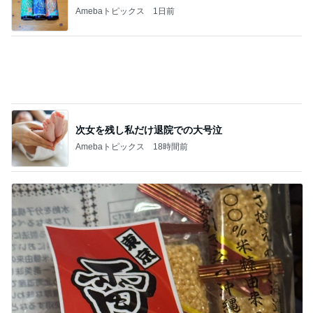
だいたの夫 渋い菓子を気に入った息子
Amebaトピックス
1日前
記事を読む
寝ている仔犬に静かになる人々
Amebaトピックス
1日前
医師に言われた運もある大きな手術
Amebaトピックス
1日前
嬉しい戦力になってきた2人の手伝い
Amebaトピックス
1日前