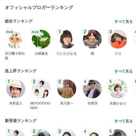
BEYOOOOO
島倉りか
ゆうこりん
MOMIママ
石 安伊
NDS