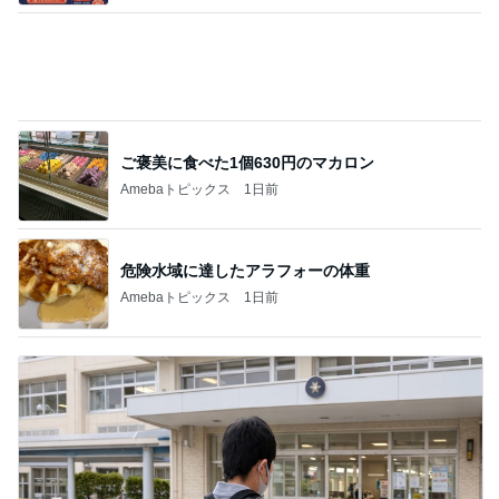
半年間も担任不在で衝撃的なクラス
Amebaトピックス
2日前
記事を読む
絶対好きだと言われ頂いたお土産
Amebaトピックス
2日前
友人のカルティエ購入報告で凹み
Amebaトピックス
1日前
初めて知った地ビールの冷蔵保存