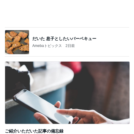
Amebaトピックス
13時間前
記事を読む
ひどいメッセージで閉じられた応援
Amebaトピックス
1日前
ジャンル人気記事ランキング
ディズニーレポ
本日のパークレポート（夏休みだけどそこま
で混雑してない東京ディズニーリゾート
1
「吉田さんちのファミリー日記」Powered by Ame
ba 吉田さんファミリーオフィシャルブログ
本日のパークレポート（パークからいったん
出て、ちいかわを観てきました。）
2
「吉田さんちのファミリー日記」Powered by Ame
ba 吉田さんファミリーオフィシャルブログ