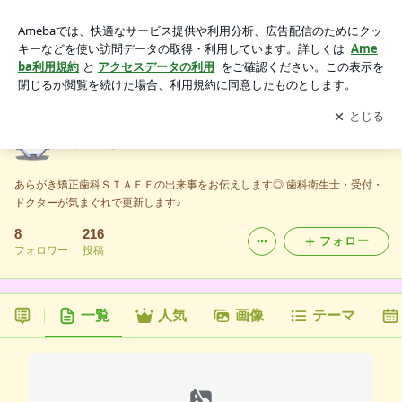
あらがき矯正歯科 staffのブログ
アプリをダウンロードして
ブログの更新通知
を受け取りまし
開く
ょう。
あらがき矯正歯科 staffのブログ
あらがき矯正歯科ＳＴＡＦＦの出来事をお伝えします◎ 歯科衛生士・受付・
ドクターが気まぐれで更新します♪
8
216
フォロー
フォロワー
投稿
一覧
人気
画像
テーマ