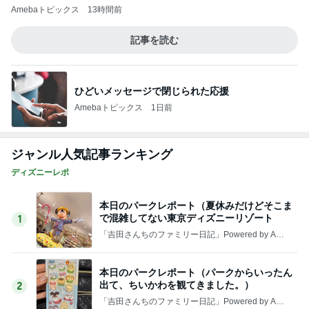
【おすすめグッズ】パイレーツトレジャーの
クラッシュみたいな指輪
3
「吉田さんちのファミリー日記」Powered by Ame
ba 吉田さんファミリーオフィシャルブログ
深夜のお茶会
4
I＆Cママ 我が家のディズニー♡ブログ
【もはや機内販売ではない、機内販売】@JA
L
5
日々是甘露2〜ディズニー風味〜
このジャンルの記事をもっと見る