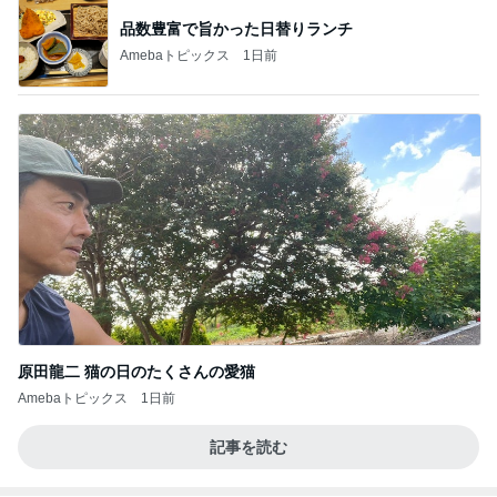
オフィシャルブロガーランキング
総合ランキング
すべて見る
1
2
3
市川團十郎白
小林麻央
だいたひかる
桃
クロ
猿
急上昇ランキング
すべて見る
1
2
3
4
5
木村直人
BEYOOOOO
美川憲一
吉岡淳
水森かおり
NDS
新登場ランキング
すべて見る
1
2
3
4
5