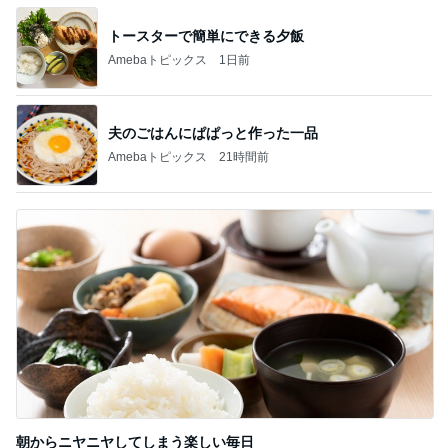
Amebaトピックス
1日前
記事を読む
太ってると言ってきた義姉と義母
Amebaトピックス
1日前
アレク またすぐ会いたい妹タマラ
Amebaトピックス
1日前
自分好みに選べる意外な味わいのもの
Amebaトピックス
10時間前