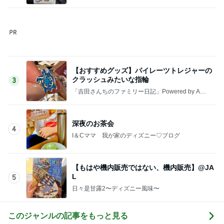
レジェンド松下のなんでもプレゼン！
Amebaトピックス
21時間前
高橋英樹 山荘で発見した夏の紅葉
Amebaトピックス
2日前
モト冬樹 食べる時だけ来る愛犬
Amebaトピックス
9時間前
日に日に成長を感じる毎日の癒し