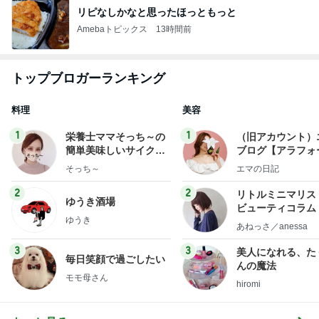
リピなしかなと思ったほっともっと
Amebaトピックス
13時間前
トップブロガーランキング
料理
美容
1
1
栄養士ママそっち～の
（旧アカウント）
簡単美味しいサイクル
ブログ【アラフォ
献立
社売却セカンドラ
そっち～
エマの日記
フ】
2
2
リトルミニマリス
ゆうき酒場
ビューティコラム 
ゆうき
little minimalist'
あねっさ／anessa
uty colum
3
3
美人になれる、た
毎日笑顔で過ごしたい
んの魔法
モモ母さん
hiromi