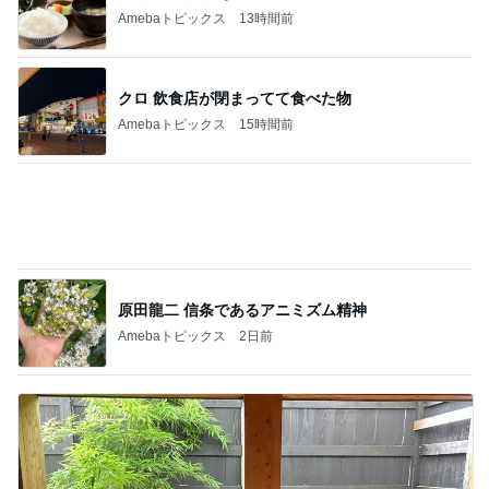
夫の提案を暑いからと嫌がる嫁
Amebaトピックス
9時間前
障害があってもオシャレが大好きな娘
Amebaトピックス
1日前
田中健 鮭パスタからトマト味へ変更