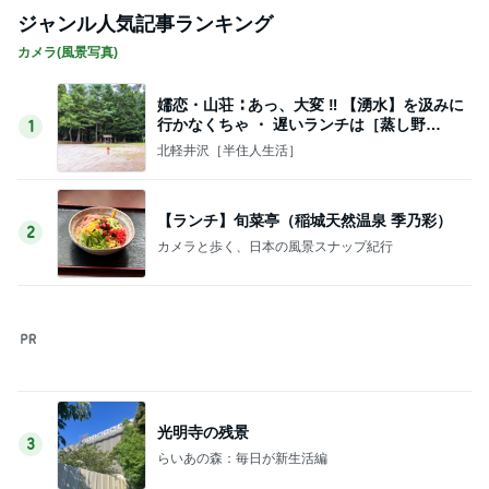
クロ 飲食店が閉まってて食べた物
Amebaトピックス
15時間前
原田龍二 信条であるアニミズム精神
Amebaトピックス
2日前
死ぬかと思った人生で一番の頭痛