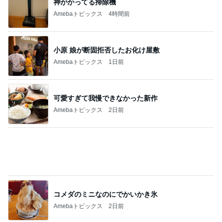
Amebaトピックス
12時間前
記事を読む
だいた 荷物を運ぶ息子の成長
Amebaトピックス
13時間前
井上 セーラームーンミュージカル鑑賞
Amebaトピックス
1日前
私とは真逆な休みの日の過ごし方
Amebaトピックス
2日前
何年も耐えてる同居で最近限界
Amebaトピックス
1日前