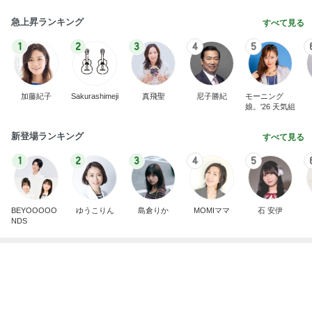
あっという間に急増していた家計資産
Amebaトピックス
2日前
記事を読む
子供達からもらった幸せなパワー
Amebaトピックス
1日前
落ち込んでる旦那からの言葉詐欺
Amebaトピックス
1日前