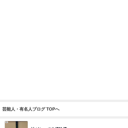
堀ちえみの夫 新幹線で大阪移動
Amebaトピックス
1日前
繁忙期のお盆に預かってもらう結果
Amebaトピックス
2日前
龍玄とし アメブロ8周年の日に感謝