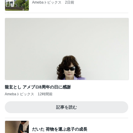
らいあの森：毎日が新生活編
リハビリお写ン歩・いつもの場所から
4
たまっちのお写ン歩ブログ
FROST FLOWER
5
おしゃれ島
このジャンルの記事をもっと見る
神がかってる掃除機
Amebaトピックス
4時間前
3年毎日カバンにつけていた物