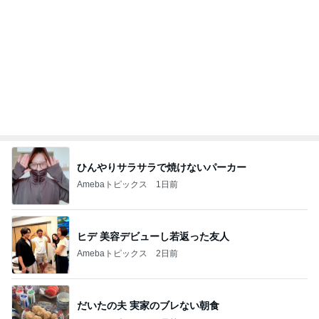
新人看護師のこれからの努力
Amebaトピックス
1日前
記事を読む
オフィシャルブロガーランキング
総合ランキング
すべて見る
1
2
3
市川團十郎白
小林麻央
だいたひかる
桃
クロ
猿
急上昇ランキング
すべて見る
1
2
3
4
5