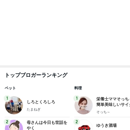
ゆうき
藤緒 ミルカ
3
3
白柴 『きなこ』 のお気
毎日笑顔で過ごし
楽ブログ
モモ母さん
ひろ☆みき
もっと見る
ひんやりサラサラで焼けないパーカー
Amebaトピックス
1日前
ヒデ 美容デビューし若返った友人
Amebaトピックス
2日前
だいたの夫 実家のブレない朝食
Amebaトピックス
1日前