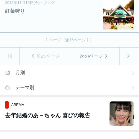
2018年11月13日(火)
・
ブログ
紅葉狩り
1
ページ（全
15
ページ中）
前のページ
次のページ
月別
テーマ別
ABEMA
去年結婚のあ～ちゃん 喜びの報告