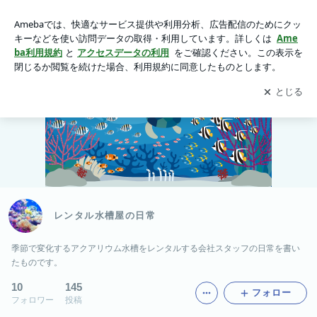
レンタル水槽屋の日常
アプリをダウンロードして
ブログの更新通知
を受け取りまし
開く
ょう。
レンタル水槽屋の日常
季節で変化するアクアリウム水槽をレンタルする会社スタッフの日常を書い
たものです。
10
145
フォロー
フォロワー
投稿