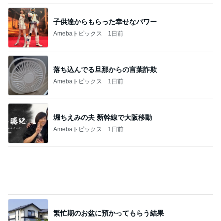
ジャンル人気記事ランキング
カメラ(風景写真)
嬬恋・山荘 ∶ あっ、大変 ‼ 【湧水】を汲みに
行かなくちゃ ・ 遅いランチは［蒸し野
1
菜］・・♪
北軽井沢［半住人生活］
【ランチ】旬菜亭（稲城天然温泉 季乃彩）
2
カメラと歩く、日本の風景スナップ紀行
光明寺の残景
3