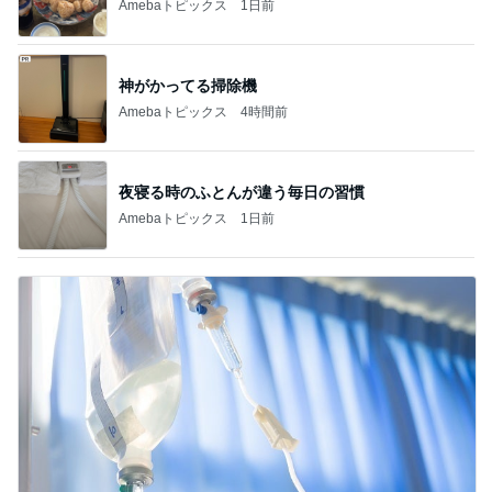
加藤紀子
Sakurashimeji
真飛聖
尼子勝紀
モーニング
娘。'26 天気組
新登場ランキング
すべて見る
1
2
3
4
5
BEYOOOOO
ゆうこりん
島倉りか
MOMIママ
石 安伊
NDS
芸能人・有名人ブログ TOPへ
神がかってる掃除機
Amebaトピックス
4時間前
小原 娘が断固拒否したお化け屋敷