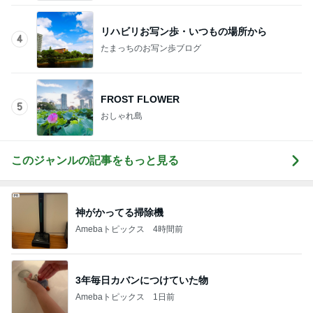
Amebaトピックス
2日前
記事を読む
決まって親に自慢したシャッフル曲
Amebaトピックス
1日前
完璧と褒められた介助への喜び
Amebaトピックス
1日前
ボリュームある厚焼き玉子サンド
Amebaトピックス
1日前
だいたの夫 息子と祖父の男の約束
Amebaトピックス
12時間前