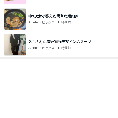
中3次女が答えた簡単な焼肉丼
Amebaトピックス
15時間前
久しぶりに着た癖強デザインのスーツ
Amebaトピックス
10時間前
トップブロガーランキング
ペット
料理
1
1
栄養士ママそっち
しろとくろしろ
簡単美味しいサイ
たまねぎ
献立
そっち～
2
2
母さんは今日も世話を
ゆうき酒場
やく