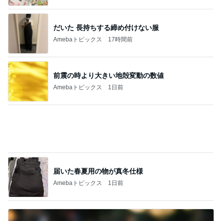
Amebaトピックス
1日前
ジャンル人気記事ランキング
ネイル
マイクロチップネイル
1
Cristal nail鹿児島店のブログ
最新のご予約状況です★福岡市博多区吉塚
【ネイルハウス☆ウラン】
2
博多区吉塚【ネイルハウス☆ウラン】プライベート
重視・大人の女性のためのネイルサロン
腰椎椎間板ヘルニアと診断されました。
3
HAPPY DAY.·͜·ᰔᩚ
赤フットネイル