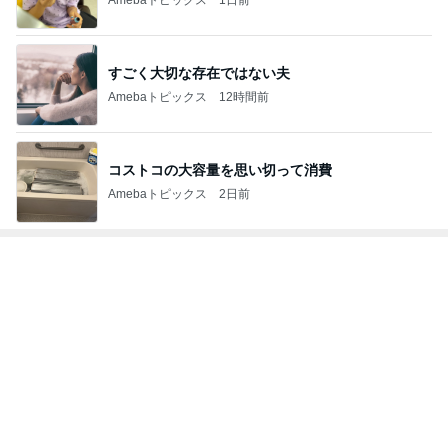
すごく大切な存在ではない夫
Amebaトピックス
12時間前
コストコの大容量を思い切って消費
Amebaトピックス
2日前
トップブロガーランキング
美容
ペット
1
1
（旧アカウント）エマ
しろとくろしろ
ブログ【アラフォー会
たまねぎ
社売却セカンドライ
エマの日記
フ】
2
2
リトルミニマリストの
母さんは今日も世
ビューティコラム The
やく