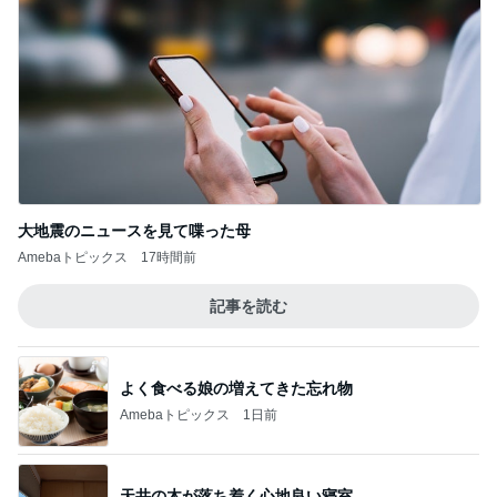
4
浦和・爪の健康を第一に考えた上品ネイルデザイン
が人気のネイルサロン・ネイルスクール・ローズク
レア・
深爪・デコボコ爪の育成 もっとはやく始めて
おけばよかったです/噛み爪 爪のデコボコ
5
深爪矯正 自爪育成ネイルサロン【 噛み爪 そり爪 デ
コボコ爪 むしり癖】 東京・町田 ｜小田急線 横浜線
ネイルサロンアリューム
このジャンルの記事をもっと見る
レジェンド松下のなんでもプレゼン！
Amebaトピックス
7時間前
気になっていた無料で入れる休憩所
Amebaトピックス
1日前