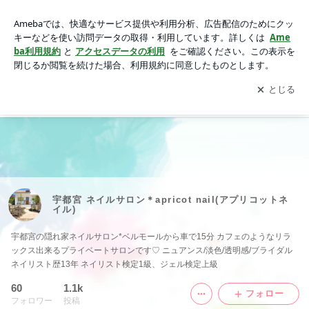
宇都宮 ネイルサロン＊apricot nail(アプリコットネイル)
アプリをダウンロードして
ブログの更新通知
を受け取りまし
開く
ょう。
Ameblo
Posts
Instagram
宇都宮 ネイルサロン＊apricot nail(アプリコットネ
イル)
宇都宮の隠れ家ネイルサロン*ベルモールから車で15分 カフェのようなリラ
ックス出来るプライベートサロンです♡ ニュアンス/淡色/透明感/ブライダル
ネイリスト歴13年 ネイリスト検定1級、ジェル検定上級
60
1.1k
フォロー
フォロワー
投稿