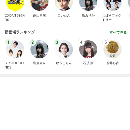
旦那が爆笑した毎日のトマハラ
Amebaトピックス
1日前
記事を読む
遮光せず後悔した西日での大失敗
Amebaトピックス
15時間前
だいた 長持ちする締め付けない服
Amebaトピックス
17時間前