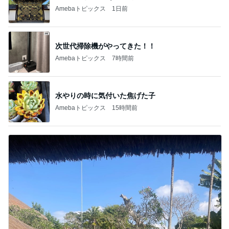
EBiDAN 39&Ki
高山善廣
こいたん
島倉りか
つばきファク
DS
トリー
新登場ランキング
すべて見る
1
2
3
4
5
BEYOOOOO
島倉りか
ゆうこりん
石 安伊
蒼井心音
NDS
芸能人・有名人ブログ TOPへ
神がかってる掃除機
Amebaトピックス
7時間前
完成したこだわりの本革バッグ