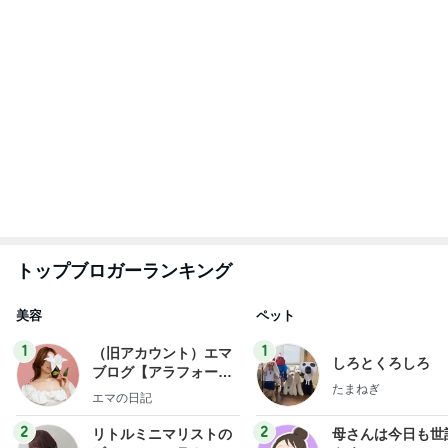
little minimalist's bea
あねっさ／anessa
藤緒 ミルカ
uty colum
3
3
美人になれる、たくさ
白柴 『きなこ』 
んの魔法
楽ブログ
hiromi
ひろ☆みき
もっと見る
映画を見た人が知っている品の怖さ
Amebaトピックス
13時間前
飲み過ぎ食べ過ぎた日の〆のラーメン
Amebaトピックス
1日前
假屋崎省吾 見事な建長寺のハス