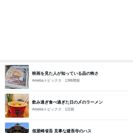
團十郎 難しい踊りを頑張る息子
Amebaトピックス
11時間前
記事を読む
オフィシャルブロガーランキング
総合ランキング
すべて見る
1
2
3
市川團十郎白
小林麻央
だいたひかる
桃
クロ
猿
急上昇ランキング
すべて見る
1
2
3
4
5