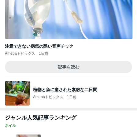
野菜の品揃えが最強のサラダバー
Amebaトピックス
21時間前
記事を読む
気分で使い分ける4本のお気に入り
Amebaトピックス
13時間前
ポイ活の総獲得ポイント52,809
Amebaトピックス
1日前
朝食難民でやっと食べた夏野菜カレー
Amebaトピックス
14時間前