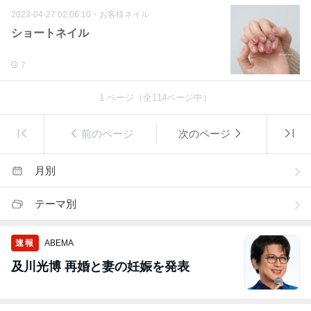
2023-04-27 02:06:10
・
お客様ネイル
ショートネイル
7
1
ページ（全
114
ページ中）
前のページ
次のページ
月別
テーマ別
速報
ABEMA
及川光博 再婚と妻の妊娠を発表