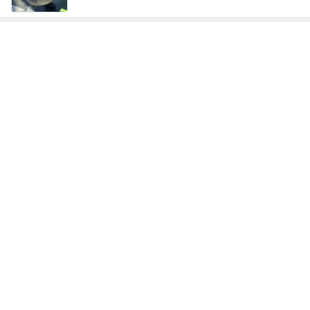
娘とケーキ4個で終了した食べ放題
Amebaトピックス
9時間前
パチンコで粘り勝ちした22連チャン
Amebaトピックス
17時間前
小原正子 子供と初めてのプール
Amebaトピックス
17時間前