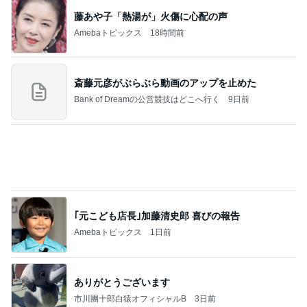
Landscape Ph
景スナップ紀
otographer
行
もっと見る