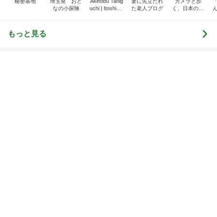
高くて買えないコストコのあんドーナツ
Amebaトピックス
1日前
記事を読む
トップブロガーランキング
ファッション
子育て
1
1
妻です。ママです。女
kosodatefulな毎
です。
オギャ子の暴走～
eri.
オギャ子
2
2
40代からの大人カジュ
日曜日は９時まで
アルを品良く着こなす
い。