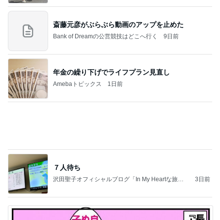
トンデモ義母ンヌからのストレスがヤバい。
2日前
だいた 番組で知り取り寄せた源たれ
Amebaトピックス
1日前
同じ夢
四コマ戦士 パパ戦記
10日前
娘のリクエストで決定した夏の献立
Amebaトピックス
1日前