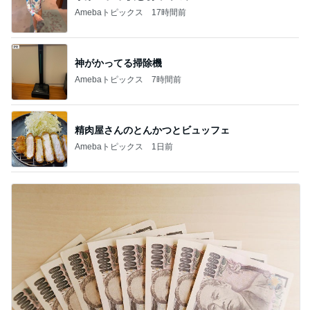
1
2
3
4
5
デーモン閣下
片岡愛之助
林下清志(ビッ
沢田聖子
金沢克彦
グダディ)
新登場ランキング
すべて見る
1
2
3
4
5
BEYOOOOO
島倉りか
ゆうこりん
石 安伊
蒼井心音
NDS