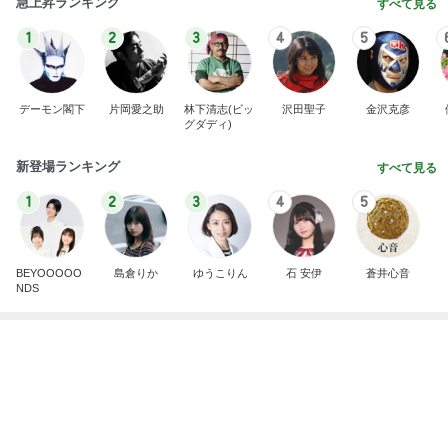
斎藤元彦がぶらぶら動画のアップを止めた
Bank of Dreamの公営競技はどこへ行く
9日前
年金の繰り下げでライフプラン見直し
Amebaトピックス
1日前
７人待ち
沢田聖子オフィシャルブログ「In My Heartな旅日
3日前
記」by Ameba