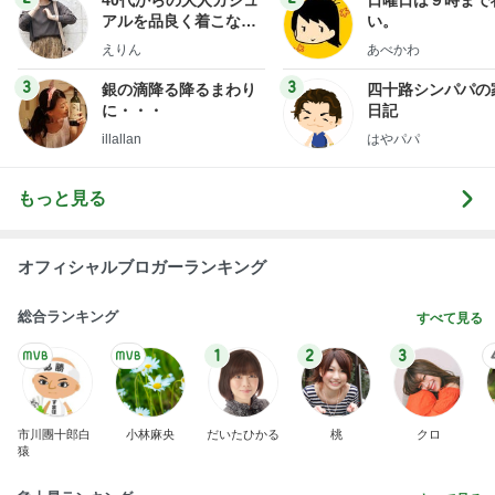
ブルーサファイア
2日前
思ったより硬くなかった久々の品
Amebaトピックス
1日前
ありがとうございます
市川團十郎白猿オフィシャルB
3日前
若乃花 暑い練習場へ持参した物
Amebaトピックス
13時間前