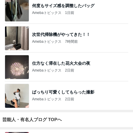
ジャンルランキング
カメラ(風景写真)
9,435人参加中
1
銀座のママブログ✨美肌で開運✨銀座ママが作った化
粧品✨銀座クラブ高嶋25歳で開店✨高嶋りえ子 お着
物でエルメス バーキン コーデ
【銀座クラブ高嶋】元OL婚約破棄から24歳で銀座ママ25歳でオーナーママ銀座 美肌で開運♡パワースポット巡り高嶋りえ子ブログ
2
北軽井沢［半住人生活］
やっちゃん
3
S M R
likeabridgeover
4
5
6
7
8
秘密基地
埼玉発 おと
Akinobu Tanig
妻に先立たれ
カメラと歩
なの小探険
uchi | Itoshima
た老人ブログ
く、日本の風