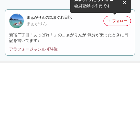
会員登録は不要です
まぁがりんの気まぐれ日記
フォロー
まぁがりん
新宿二丁目「あっぱれ！」のまぁがりんが 気分が乗ったときに日
記を書いてます♪
アラフォージャンル 474位
最近の画像つき記事
ウォーキング復
沖縄土産！
これでみんなを
これで夏を楽し
活！
癒すわよん♪
むぞー！
もっと見る