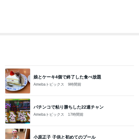
ファッションブログ
えりん
あべかわ
3
3
銀の滴降る降るまわり
四十路シンパパの
に・・・
日記
illallan
はやパパ
もっと見る
オフィシャルブロガーランキング
総合ランキング
すべて見る
1
2
3
市川團十郎白
小林麻央
だいたひかる
桃
クロ
猿
急上昇ランキング
すべて見る