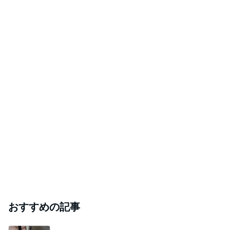
藤あや子「熱湯が」火傷に心配の声
Amebaトピックス
18時間前
斎藤元彦がぶらぶら動画のアップを止めた
Bank of Dreamの公営競技はどこへ行く
9日前
｢元こども店長｣加藤清史郎 喜びの報告
Amebaトピックス
1日前
ありがとうございます
市川團十郎白猿オフィシャルB
3日前