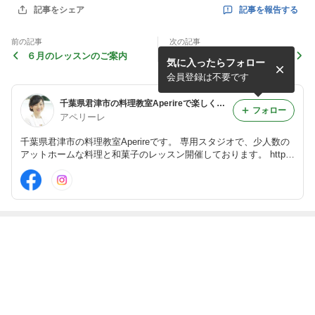
記事を報告する
記事をシェア
前の記事
次の記事
６月のレッスンのご案内
銀座のMUJI-無印良品
気に入ったらフォロー
会員登録は不要です
千葉県君津市の料理教室Aperireで楽しく美味しく
フォロー
アペリーレ
千葉県君津市の料理教室Aperireです。 専用スタジオで、少人数の
アットホームな料理と和菓子のレッスン開催しております。 http://
i-zen.co.jp/aperire/
最近の画像つき記事