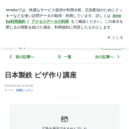
日本製鉄 ピザ作り講座 | 千葉県君津市の料理教室Aperireで楽
しく美味しく
アプリをダウンロードして
ブログの更新通知
を受け取りまし
開く
ょう。
千葉県君津市の料理教室Aperireで楽しく美味
フォロー
しく
前の記事へ
一覧
次の記事へ
日本製鉄 ピザ作り講座
2019-05-19 13:16:05
テーマ：
外部レッスン
広告を表示できませんでした