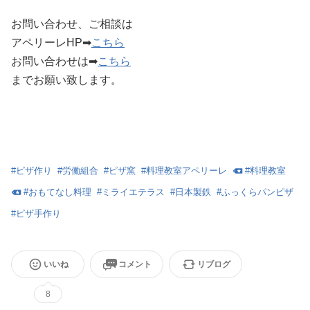
お問い合わせ、ご相談は
アペリーレHP➡︎
こちら
お問い合わせは➡︎
こちら
までお願い致します。
#
ピザ作り
#
労働組合
#
ピザ窯
#
料理教室アペリーレ
#
料理教室
#
おもてなし料理
#
ミライエテラス
#
日本製鉄
#
ふっくらパンピザ
#
ピザ手作り
いいね
コメント
リブログ
8