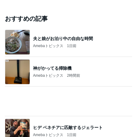
｢元こども店長｣加藤清史郎 喜びの報告
Amebaトピックス
10時間前
TOPTOY☆Cocoa Workshop
ディズニーファン Dのブログ
8日前
本田真凜 喜びの報告に祝福と反響
Amebaトピックス
1日前
開卡
くいしんぼうCAMのもっとおいしい台湾!!!!
2日前