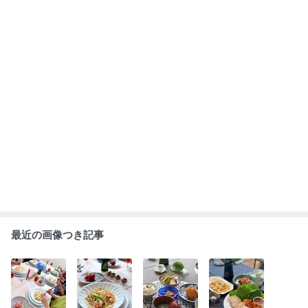
6月のタイアッ
6月はアルチェ
5月のおもてな
9月の韓国料理
プレッスン最終
ネロタイアップ
し 春の和食レ
レッスン
日
レッスン
ッスン
もっと見る
ABEMA
｢人生を共に｣ 前田敦子 喜びの報告に祝
福の声