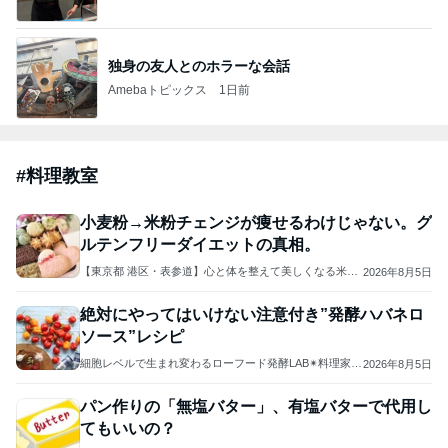
ジャンルランキング
毎日のレシピ・料理・献立
18,334人参加中
1
栄養士ママそっち～の簡単美味しいサイクル献立
そっち～
2
ゆうき酒場
ゆうき
3
毎日笑顔で過ごしたい
モモ母さん
4
5
6
7
8
長田知恵（つ
riyusa日和。
Keep Smiling♪
きょうこさん
☆Pure Life☆
き）料理研究
ザッパレシピ
〜noripetit lif
のありふれた
～おいしく、
家「ご飯と可
で褒められお
e〜 おうちご
日常とばーば
楽しく、健康
愛いおやつ、
やつと時々お
はんと日々の
の食堂本日の
に。～
キッチンアイ
かず
事。
メニュー