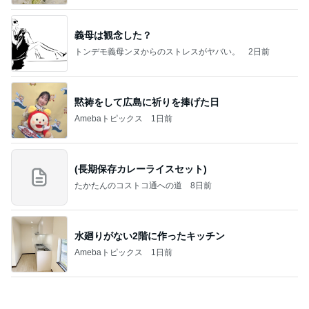
アグネス 達成感いっぱいの1日
Amebaトピックス
1日前
【Hey! Say! JUMP ONE NIGHT VOYAGE】2026.
7/27
公式投稿まとめちゃいました。～HSJ＆UT&K.O.
11日前
～
目が覚めると広がっていた娘の愛
Amebaトピックス
15時間前
テテとグクは、かなりの確率で一緒にいるね(#^.^
#)
Purplevjkのブログ
2日前