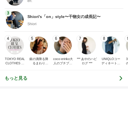
eri.
3
Shiori's「on」style〜干物女の成長記〜
Shiori
4
5
6
7
8
TOKYO REAL
銀の滴降る降
coco-eririko大
*** あやのハピ
UNIQLOコー
CLOTHES 大
るまわり
人のプチプラ
ログ ***
ディネート日
人世代のリア
に・・・
mixコーデ
記
ハ
ルクローズ
♪
もっと見る
程好い華やかな甘さのメロンパン
Amebaトピックス
16時間前
モダンに改装されたレトロな建物