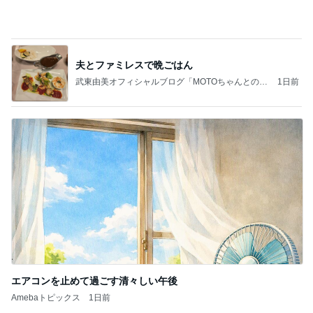
ラーメン二郎 新潟店【新潟市中央区】ラーメン小
つけメン変更 ツルパツ麺が旨い新潟二郎のつけ麺
主に新潟グルメとラーメン食べ歩きのよしなしご
14日前
と
美優 忘れていた圧縮ポーチの機能
Amebaトピックス
1日前
良心的な事業所ほど経営は苦しく、障害ある子の居
場所「放課後デイサービス」で深刻化する理念と現
実の
立石美津子オフィシャルブログ「テキトー母さんの
1日前
すすめ」Powered by Ameba
長女の買い物ついでに大きい出費
Amebaトピックス
2日前
NISA①(;'∀')
パラスジュエリー（白美女神宝珠）の夢の記録
14日前