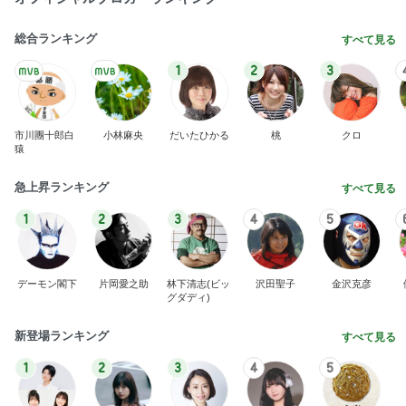
広島原爆の日 市長の言葉に動揺する総理
ブルーサファイア
1日前
緩くやって61本になったご紹介
Amebaトピックス
1日前
斎藤元彦がぶらぶら動画のアップを止めた
Bank of Dreamの公営競技はどこへ行く
9日前
15連勤の女医が驚いたAIの主張
Amebaトピックス
1日前
ありがとうございます
市川團十郎白猿オフィシャルB
2日前