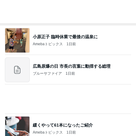
担任の言葉で決まったまさかの推薦
Amebaトピックス
1日前
記事を読む
7月に2回も生理が来た体の悲鳴
Amebaトピックス
1日前
学生
日本人
7日前
息子の身長が4センチ伸びたサプリ
Amebaトピックス
14時間前
同じ夢