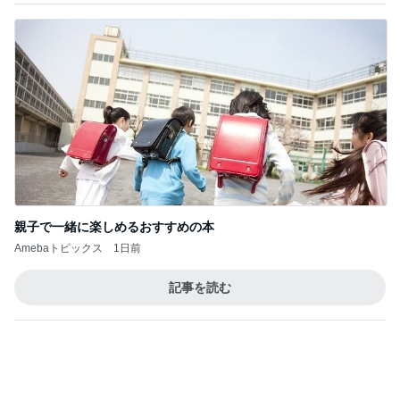
ほんとうに必要な物し
リトルミニマリス
か持たない暮らし◆Ke
ビューティコラム 
ep Life Simple◆〜イ
little minimalist'
yukiko
あねっさ／anessa
ンテリアのきろく〜
uty colum
3
3
１００均・カルディ大
美人になれる、た
好き！食いしん坊☆き
んの魔法
らりん☆のブログ
☆きらりん☆
hiromi
もっと見る
オフィシャルブロガーランキング
総合ランキング
すべて見る
1
2
3
市川團十郎白
小林麻央
だいたひかる
桃
クロ
猿