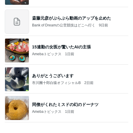
四コマ戦士 パパ戦記
10日前
返す言葉が見つからない夫の言葉
Amebaトピックス
17時間前
2026/08/07(K) 3本
何でかな？何でだろ？
6時間前
少し残念なお知らせがある素敵なピアス
Amebaトピックス
1日前
夫とファミレスで晩ごはん
武東由美オフィシャルブログ「MOTOちゃんとのは
1日前
っぴぃな毎日」Powered by Ameba