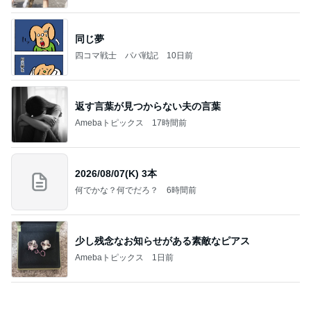
モト 亡き父の誕生日は原爆の日
Amebaトピックス
1日前
記事を読む
團十郎 看病を終え向かった場所
Amebaトピックス
1日前
涅槃寂静をゴールに設定することがなぜ大事なの
か、シンボルを受容可能なメッセージとして投げる
ことが
気功師から見たバレエとヒーリングのコツ～「まと
4日前
いのば」ブログ
子の似顔絵に冷や汗かいた理由
Amebaトピックス
1日前