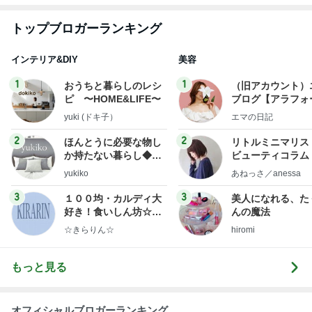
急上昇ランキング
すべて見る
1
2
3
4
5
デーモン閣下
片岡愛之助
林下清志(ビッ
沢田聖子
金沢克彦
グダディ)
新登場ランキング
すべて見る
1
2
3
4
5
BEYOOOOO
島倉りか
ゆうこりん
石 安伊
蒼井心音
NDS
小原正子 臨時休業で最後の温泉に
Amebaトピックス
1日前