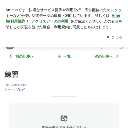
練習 | soyutoko-aokiのそうゆうとこやぞ！！！
アプリをダウンロードして
ブログの更新通知
を受け取りまし
開く
ょう。
soyutoko-aokiのそうゆうとこやぞ！！！
フォロー
前の記事へ
一覧
次の記事へ
練習
2012年09月19日
テーマ：
ブログ
広告を表示できませんでした