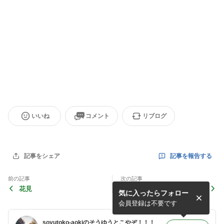
いいね
コメント
リブログ
記事を報告する
記事をシェア
前の記事
次の記事
花見
めいびー
気に入ったらフォロー
会員登録は不要です
soyutoko-aokiのそうゆうとこやぞ！！！