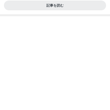
（続編）
夫婦喧嘩でマザコンを自白した夫弟
Amebaトピックス
1日前
記事を読む
すだちでさっぱりな鯛の出汁茶漬け