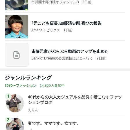
市川團十郎白猿オフィシャルB
2日前
｢元こども店長｣加藤清史郎 喜びの報告
Amebaトピックス
1日前
斎藤元彦がぶらぶら動画のアップを止めた
Bank of Dreamの公営競技はどこへ行く
9日前
ジャンルランキング
30代〜ファッション
14,859人参加中
1
40代からの大人カジュアルを品良く着こなすファッ
ションブログ
えりん
2
妻です。ママです。女です。