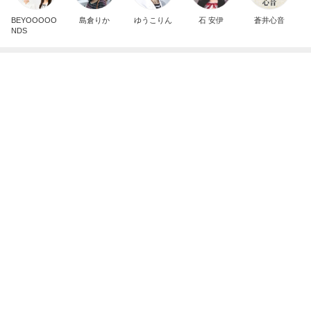
同僚がくれたミスドの幻のドーナツ
Amebaトピックス
1日前
７人待ち
沢田聖子オフィシャルブログ「In My Heartな旅日
2日前
記」by Ameba