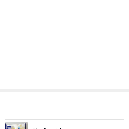
Amebaトピックス
1日前
だいたの夫 迷った末に選んだ歯
Amebaトピックス
1日前
レジェンド松下のなんでもプレゼン！
Amebaトピックス
1時間前
ありがたい大きいサイズの飲むプリン
Amebaトピックス
1日前