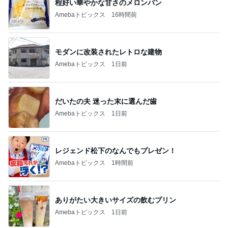
親子で一緒に楽しめるおすすめの本
Amebaトピックス
1日前
記事を読む
トップブロガーランキング
インテリア&DIY
美容
1
1
おうちと暮らしのレシ
（旧アカウント）
ピ 〜HOME&LIFE〜
ブログ【アラフォ
社売却セカンドラ
yuki (ドキ子）
エマの日記
フ】
2
2