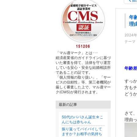
婚
年
理
2024
テーマ
「マル適マーク」とは･･･
経済産業省のガイドラインに基づ
いた審査を得て、法律を守り運営
している安心・安全な結婚相談所
年齢
であることの証です。
「個人情報の取り扱い」、「サー
すっ
ビスの信頼性」等、第三者機関が
厳しく審査した上で、マル適マー
方も
ク(CMS)が発行されます。
どう
最新の記事
さて
50代のパパさん誕生☆こ
理由
んにちは赤ちゃん
振り返ってバイバイして
ますか？お相手の気持ち