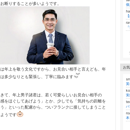
でお断りすることが多いようです。
h
ra
お気
ちは年上を敬う文化ですから、お見合い相手と言えども、年
子は多少なりとも緊張し、丁寧に臨みます
s
英
k
へきて、年上男子諸君は、若く可愛らしいお見合い相手の
実
張感をほぐしてあげよう」とか、少しでも「気持ちの距離を
te
パ
よう」といった配慮から、ついフランクに接してしまうこと
ro
るようです