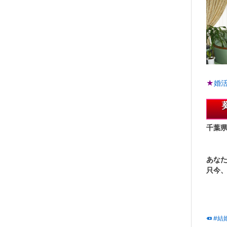
★
婚
千葉
あな
只今
#結