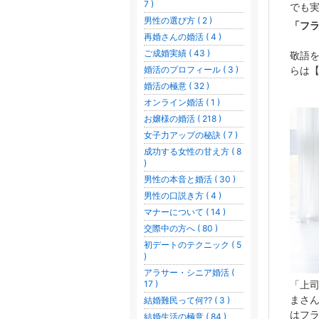
7 )
でも
男性の選び方 ( 2 )
「フ
再婚さんの婚活 ( 4 )
ご成婚実績 ( 43 )
敬語
らは
婚活のプロフィール ( 3 )
婚活の極意 ( 32 )
オンライン婚活 ( 1 )
お嬢様の婚活 ( 218 )
女子力アップの秘訣 ( 7 )
成功する女性の甘え方 ( 8
)
男性の本音と婚活 ( 30 )
男性の口説き方 ( 4 )
マナーについて ( 14 )
交際中の方へ ( 80 )
初デートのテクニック ( 5
)
アラサー・シニア婚活 (
17 )
「上
まさ
結婚難民って何?? ( 3 )
はフ
結婚生活の極意 ( 84 )