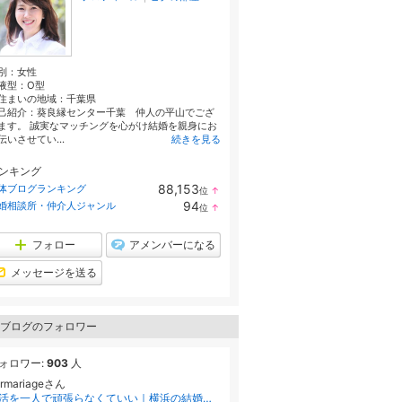
別：
女性
液型：
O型
住まいの地域：
千葉県
己紹介：葵良縁センター千葉 仲人の平山でござ
ます。 誠実なマッチングを心がけ結婚を親身にお
伝いさせてい...
続きを見る
ンキング
88,153
体ブログランキング
位
↑
ラ
94
婚相談所・仲介人ジャンル
位
↑
ン
ラ
キ
ン
ン
キ
フォロー
アメンバーになる
グ
ン
上
グ
メッセージを送る
昇
上
昇
ブログのフォロワー
ォロワー:
903
人
urmariageさん
婚活を一人で頑張らなくていい｜横浜の結婚相談所 PurMariage