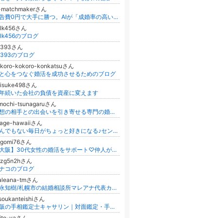
i-matchmakerさん
広告費0円で大手に勝つ。AIが「成婚率の高い会員」だけをフィルタリングする逆転の集客術
olk456さん
olk456のブログ
e393さん
e393のブログ
koro-kokoro-konkatsuさん
と心をつなぐ婚活を成功させるためのブログ
aisuke498さん
年続いた会社の負債を資産に変えます
mochi-tsunagaruさん
理想の相手との出会いを引き寄せる専門の婚活サポーター！
mage-hawaiiさん
なんでもない毎日がちょっと好きになる♪センスのいらないオシャレのルール！
agomi76さん
【大阪】30代女性の婚活をサポート♡仲人が教える“選ばれる私”のつくり方
gzg5n2hさん
ナコのブログ
aleana-tmさん
森永知樹/札幌市の結婚相談所マレアナ代表カウンセラー
soukanteishiさん
大阪の手相鑑定士キャサリン｜対面鑑定・手相スクールを主宰/50代からの起業/占い・スピリチュアル
aito-yaさん