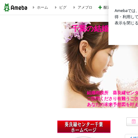
ホーム
ピグ
アメブロ
酸素MAXの息子と
年齢差婚？年上男子がお見合いと交際でお断りされる理由 | 
千葉の結婚相談所
結婚相談所 葵良縁セン
ご訪問くださり有難うご
あなたの未来予想図を叶