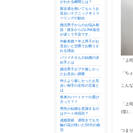
がわかる瞬間とは？
親近感を抱いてもらうお
見合いテクニック☆ミラ
ーリングの勧め
婚活男子からのお悩み相
談「彼女からのLINE返信
が遅くて不安です」
年齢差婚？年上男子がお
見合いと交際でお断りさ
れる理由
バツイチさんの結婚の決
「上
め手とは
婚活男子がプチ嬉しかっ
「ち
たお見合い調整
仲人より厳しかったお見
こん
合い相手の女性の言葉と
は
将来のパートナーの選び
方って？？
「上
男性が結婚を意識するの
(笑)
はデート何回目？
成婚実績 遅咲きでも大
輪の花が咲いた50代の婚
活
つま