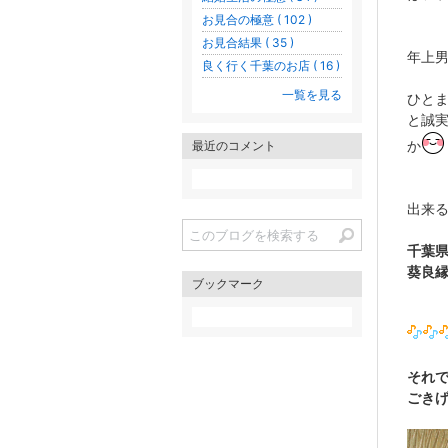
お見合の極意 ( 102 )
お見合結果 ( 35 )
年上
良く行く千葉のお店 ( 16 )
一覧を見る
ひと
と誠
か
最近のコメント
出来
千葉
葵良
ブックマーク
それ
ごき