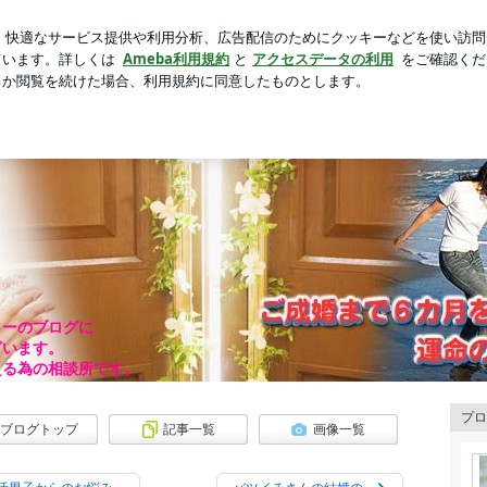
鳴ってしまった電話
芸能人ブログ
人気ブログ
新規登録
千葉の結婚相談所 葵良縁センター千葉の婚活ブログ
 葵良縁センター千葉の婚活ブログ
ターのブログに
ざいます。
える為の相談所です。
プロ
ブログトップ
記事一覧
画像一覧