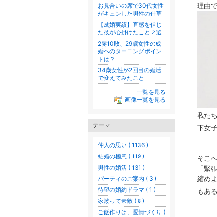
理由
お見合いの席で30代女性
がキュンした男性の仕草
【成婚実績】直感を信じ
た彼が心掛けたこと２選
2勝10敗、29歳女性の成
婚へのターニングポイン
トは？
34歳女性が2回目の婚活
で変えてみたこと
一覧を見る
画像一覧を見る
私た
テーマ
下女
仲人の思い ( 1136 )
結婚の極意 ( 119 )
そこ
男性の婚活 ( 131 )
「緊
縮め
パーティのご案内 ( 3 )
待望の婚約ドラマ ( 1 )
もあ
家族って素敵 ( 8 )
ご飯作りは、愛情づくり (