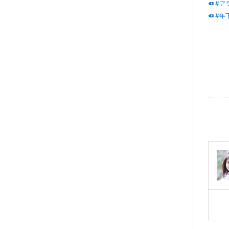
#ア
#年