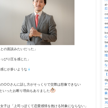
a
c
c
e
e
ko
心
b
永
司との面談みたいだった」
ki
ょっぴり圧を感じた」
i
な感じが多いような
n
d
ナ
司の○○さんに話し方がそっくりで交際は想像できない
m
」といったお断り理由もありました
te
り女子は「上司っぽくて恋愛感情を抱ける対象にならない」
s