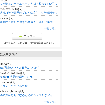
個人事業主のホームページ作成・格安3480円のみ｜地域の集客さいとやドットコム
amakaze-pubさん
【結婚相談所専門のブログ集客】 30代婚活女子の心をつかんで、売上アップを叶える文章術
vieaileさん
『笑顔咲く癒しと導きの案内人』楽しい開運方法をお話ししています♡
一覧を見る
フォロー
フォローすると、このブログの更新情報が届きます。
に入りブログ
milengさん
会話講師スマイル日記のブログ
onkatuo-katukoさん
録!!婚★活男の婚活マンガ。
chinicalさん
ソコン一台でヒルズ族
ad-of-richmanさん
本当のお金持ちになるためのシンプルなアイディア
一覧を見る