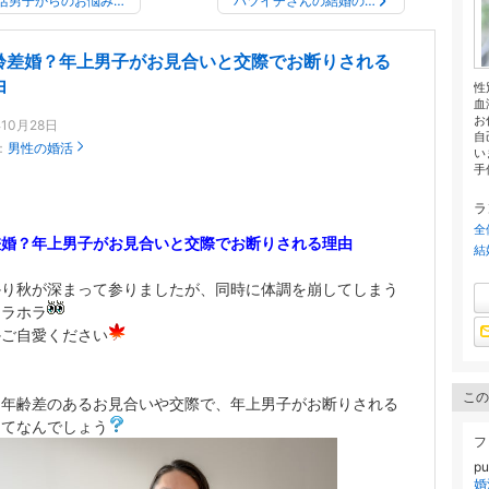
活男子からのお悩み…
バツイチさんの結婚の…
齢差婚？年上男子がお見合いと交際でお断りされる
由
性
血
お
年10月28日
自
：
男性の婚活
い
手
ラ
全
差婚？年上男子がお見合いと交際でお断りされる理由
結
かり秋が深まって参りましたが、同時に体調を崩してしまう
チラホラ
かご自愛ください
この
、年齢差のあるお見合いや交際で、年上男子がお断りされる
ってなんでしょう
フ
p