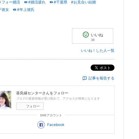
ラフォー婚活
#婚活疲れ
#千葉県
#お見合い結婚
下彼女
#年上彼氏
いいね
38
いいね！した人一覧
ポスト
記事を報告する
葵良縁センター
さんをフォロー
ブログの更新情報が受け取れて、アクセスが簡単になります
フォロー
SNSアカウント
Facebook