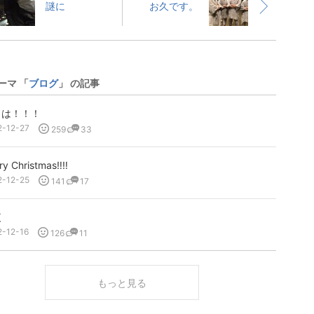
謎に
お久です。
ーマ 「
ブログ
」 の記事
日は！！！
2-12-27
259
33
y Christmas‼︎‼︎
2-12-25
141
17
夜
2-12-16
126
11
もっと見る