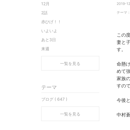
12月
2019-12
2話
テーマ
赤ひげ！！
いよいよ
この
あと3日
妻と
来週
す。
一覧を見る
命懸
めて
家族
すの
テーマ
ブログ ( 647 )
今後
一覧を見る
中村