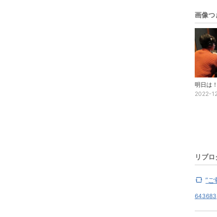
画像つ
明日は
2022-1
リブロ
”ご
643683