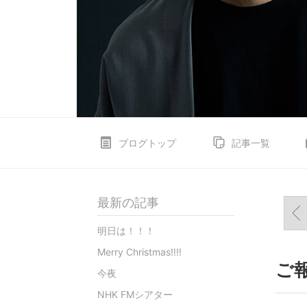
ブログトップ
記事一覧
最新の記事
明日は！！！
Merry Christmas‼︎‼︎
ご
今夜
NHK FMシアター