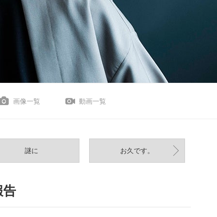
画像一覧
動画一覧
謎に
お久です。
報告