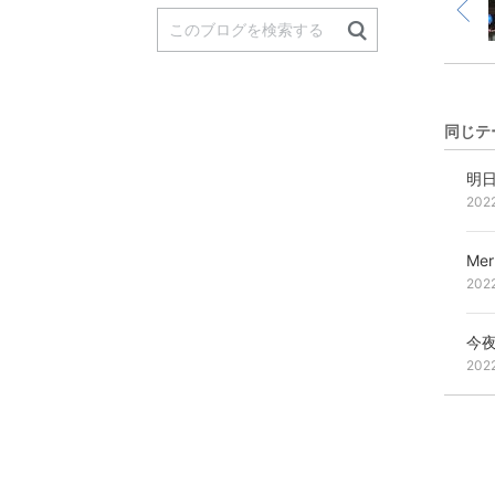
同じテ
明
202
Merr
202
今
202