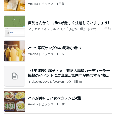
Amebaトピックス
1日前
夢見さんから 揺れが激しく注意していましょう❗️
マリアオフィシャルブログ「ひむかの風にさそわれ
9日前
て」Powered by Ameba
2つの厚底サンダルの明確な違い
Amebaトピックス
1日前
《3年連続》瑶子さま 懇意の高級カーディーラー
協賛のイベントにご出席…宮内庁が懸念する“熱心
すぎ
hirokoの✿Love＆Awakening✿
8日前
ハムが美味しい食べ方レシピ4選
Amebaトピックス
1日前