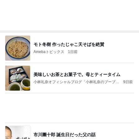
モト冬樹 作ったじゃこ天そばを絶賛
Amebaトピックス
1日前
美味しいお茶とお菓子で。母とティータイム
小林礼奈オフィシャルブログ「小林礼奈のブーブー
9日前
ブログ」Powered by Ameba
市川團十郎 誕生日だった父の話