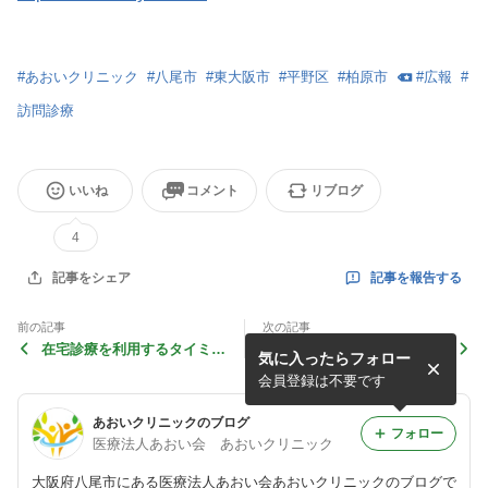
#
あおいクリニック
#
八尾市
#
東大阪市
#
平野区
#
柏原市
#
広報
#
訪問診療
いいね
コメント
リブログ
4
記事を報告する
記事をシェア
前の記事
次の記事
在宅診療を利用するタイミン
在宅診療をお考えの皆様へ
気に入ったらフォロー
グについて
会員登録は不要です
あおいクリニックのブログ
フォロー
医療法人あおい会 あおいクリニック
大阪府八尾市にある医療法人あおい会あおいクリニックのブログで