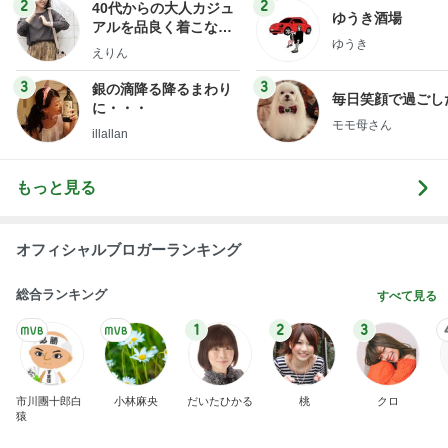
2
2
40代からの大人カジュ
ゆうき酒場
アルを品良く着こなす
ゆうき
ファッションブログ
えりん
3
3
銀の滴降る降るまわり
毎日笑顔で過ごし
に・・・
モモ母さん
illallan
もっと見る
オフィシャルブロガーランキング
総合ランキング
すべて見る
1
2
3
市川團十郎白
小林麻央
だいたひかる
桃
クロ
猿