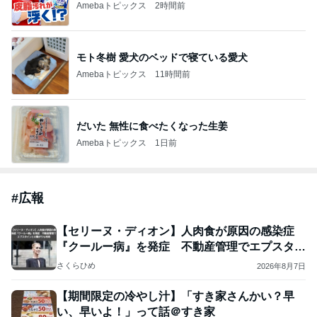
Amebaトピックス
2時間前
モト冬樹 愛犬のベッドで寝ている愛犬
Amebaトピックス
11時間前
だいた 無性に食べたくなった生姜
Amebaトピックス
1日前
#
広報
【セリーヌ・ディオン】人肉食が原因の感染症
『クールー病』を発症 不動産管理でエプスタイ
ンとの繋が
さくらひめ
2026年8月7日
【期間限定の冷やし汁】「すき家さんかい？早
い、早いよ！」って話＠すき家