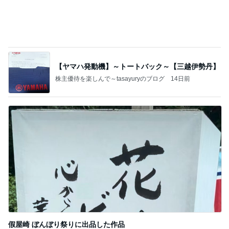
【ヤマハ発動機】～トートバック～【三越伊勢丹】
株主優待を楽しんで～tasayuryのブログ
14日前
假屋崎 ぼんぼり祭りに出品した作品