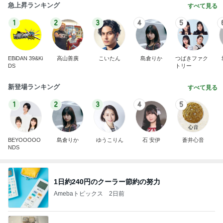
急上昇ランキング
すべて見る
1
2
3
4
5
EBiDAN 39&Ki
高山善廣
こいたん
島倉りか
つばきファク
DS
トリー
新登場ランキング
すべて見る
1
2
3
4
5
BEYOOOOO
島倉りか
ゆうこりん
石 安伊
蒼井心音
NDS
1日約240円のクーラー節約の努力
Amebaトピックス
2日前