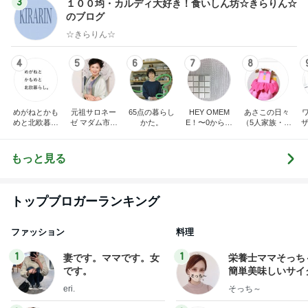
3
１００均・カルディ大好き！食いしん坊☆きらりん☆
のブログ
☆きらりん☆
4
5
6
7
8
めがねとかも
元祖サロネー
65点の暮らし
HEY OMEM
あさこの日々
めと北欧暮ら
ゼ マダム市川
かた。
E！〜0からの
（5人家族・投
ザ
し
のほのぼのブ
家づくり〜
資・家計簿・
納
ログ
雑貨）
もっと見る
トップブロガーランキング
ファッション
料理
1
1
妻です。ママです。女
栄養士ママそっち
です。
簡単美味しいサイ
献立
eri.
そっち～