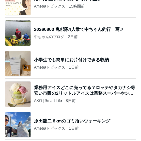
Amebaトピックス
15時間前
20260803 鬼郁隊4人衆で中ちゃん釣行 写メ
中ちゃんのブログ
2日前
小学生でも簡単にお片付けできる収納
Amebaトピックス
1日前
業務用アイスどこに売ってる？ロッテやタカナシ等
安い市販の2リットルアイスは業務スーパーやシャ
トレ
AKO | Smart Life
8日前
原田龍二 8kmのゴミ拾いウォーキング
Amebaトピックス
1日前