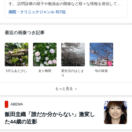
す。 訪問診療の様子や勉強会の開催など様々な情報を発信してい
きます。
病院・クリニックジャンル 817位
最近の画像つき記事
5月もあと少し
走り梅雨
新生活のはじま
旬の味覚
り
もっと見る
ABEMA
飯田圭織「誰だか分からない」激変し
た44歳の近影