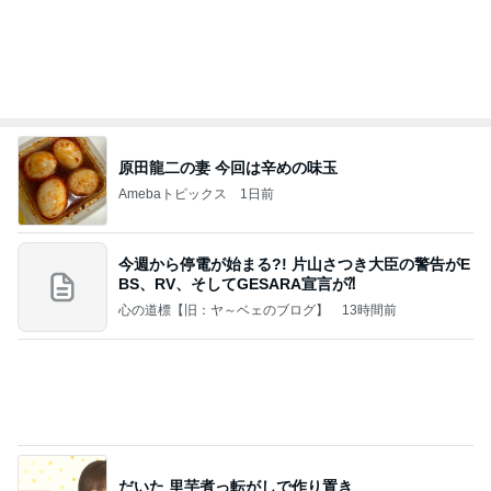
原田龍二の妻 今回は辛めの味玉
Amebaトピックス
1日前
今週から停電が始まる?! 片山さつき大臣の警告がE
BS、RV、そしてGESARA宣言が⁈
心の道標【旧：ヤ～ベェのブログ】
13時間前
だいた 里芋煮っ転がしで作り置き