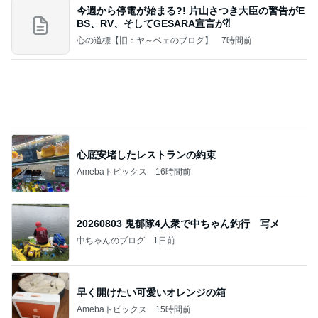
《3年連続》瑶子さま 懇意の高級カーディーラー
協賛のイベントにご出席…宮内庁が懸念する“熱心
すぎ
hirokoの✿Love＆Awakening✿
8日前
痛くならず大活躍の楽ちんサンダル
Amebaトピックス
2日前
夢見さんから 揺れが激しく注意していましょう❗️
マリアオフィシャルブログ「ひむかの風にさそわれ
8日前
て」Powered by Ameba
夫が驚いた面接の二次と三次
Amebaトピックス
18時間前