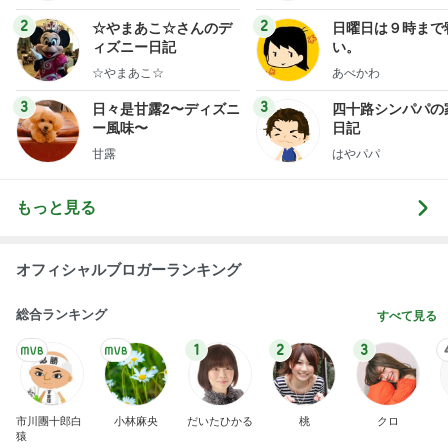
ミリーオフィシャルブ
ログ
2
2
☆やまあこ☆さんのデ
日曜日は９時まで
ィズニー日記
い。
☆やまあこ☆
あべかわ
3
3
日々是甘露2〜ディズニ
四十路シンパパの
ー風味〜
日記
甘露
はやパパ
もっと見る
オフィシャルブロガーランキング
総合ランキング
すべて見る
1
2
3
市川團十郎白
小林麻央
だいたひかる
桃
クロ
猿