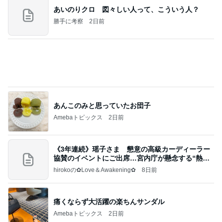
美味しいお茶とお菓子で。母とティータイム
小林礼奈オフィシャルブログ「小林礼奈のブーブー
8日前
ブログ」Powered by Ameba
家事に追われる友人の溜まった想い
Amebaトピックス
1日前
当ブログの売り上げ件数、一部公開します…
世帯年収500万 ゆるゆる4人家族の節約ブログ 〜
1日前
ケチ旦那と金銭感覚マヒ嫁の日々〜
たんぱく質不足を補う卵おかか炒め
Amebaトピックス
1日前