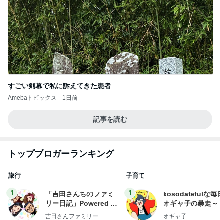
すごい剣幕で私に訴えてきた患者
Amebaトピックス
1日前
記事を読む
トップブロガーランキング
旅行
子育て
1
1
「吉田さんちのファミ
kosodatefulな毎
リー日記」Powered b
オギャ子の暴走～
y Ameba 吉田さんファ
吉田さんファミリー
オギャ子