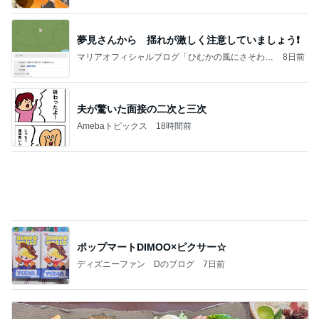
今日の家事スタイル！
堀ちえみオフィシャルブログ「hori-day」Powered
2日前
by Ameba
旦那が直すと言ったトイレの結末
Amebaトピックス
18時間前