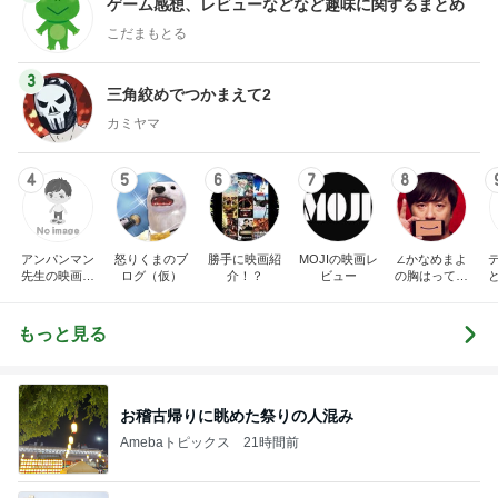
ゲーム感想、レビューなどなど趣味に関するまとめ
こだまもとる
3
三角絞めでつかまえて2
カミヤマ
4
5
6
7
8
アンパンマン
怒りくまのブ
勝手に映画紹
MOJIの映画レ
∠かなめまよ
先生の映画講
ログ（仮）
介！？
ビュー
の胸はって行
座
け〜！自信持
って行け〜！
もっと見る
お稽古帰りに眺めた祭りの人混み
Amebaトピックス
21時間前