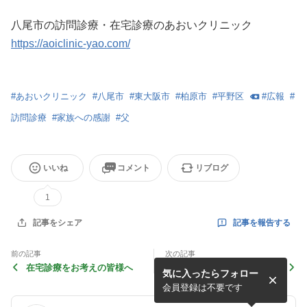
八尾市の訪問診療・在宅診療のあおいクリニック
https://aoiclinic-yao.com/
#
あおいクリニック
#
八尾市
#
東大阪市
#
柏原市
#
平野区
#
広報
#
訪問診療
#
家族への感謝
#
父
いいね
コメント
リブログ
1
記事を報告する
記事をシェア
前の記事
次の記事
在宅診療をお考えの皆様へ
梅雨入り
気に入ったらフォロー
会員登録は不要です