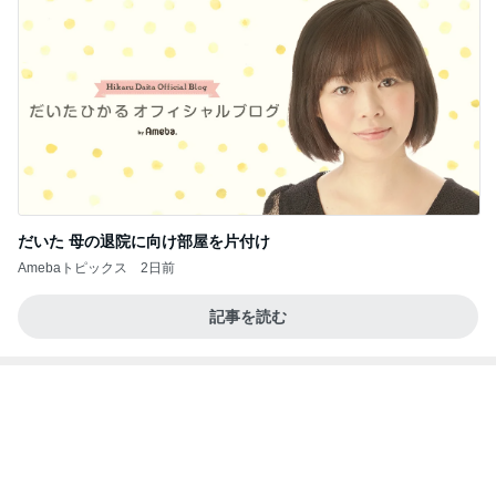
安い市販の2リットルアイスは業務スーパーやシャ
トレ
AKO | Smart Life
8日前
隣はゆずれない猫の可愛いお顔
Amebaトピックス
1日前
【ヤマハ発動機】～トートバック～【三越伊勢丹】
株主優待を楽しんで～tasayuryのブログ
14日前