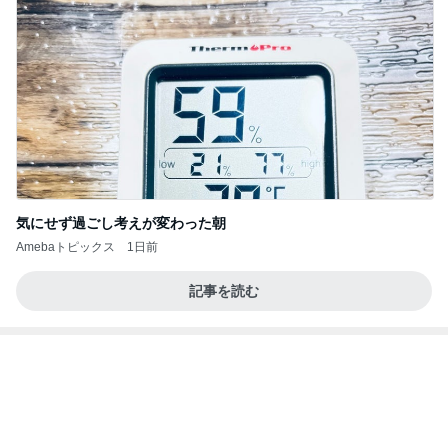
気にせず過ごし考えが変わった朝
Amebaトピックス
1日前
記事を読む
ヘビロテしたくなる数量限定の紅茶
Amebaトピックス
1日前
私達が何も言えなくなる事を楽しみにしていまー
す｡
最後の悪あがき
2日前
エレベーターで小用を足す子供
Amebaトピックス
1日前