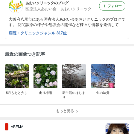
あおいクリニックのブログ
フォロー
医療法人あおい会 あおいクリニック
大阪府八尾市にある医療法人あおい会あおいクリニックのブログで
す。 訪問診療の様子や勉強会の開催など様々な情報を発信してい
きます。
病院・クリニックジャンル 817位
最近の画像つき記事
5月もあと少し
走り梅雨
新生活のはじま
旬の味覚
り
もっと見る
ABEMA