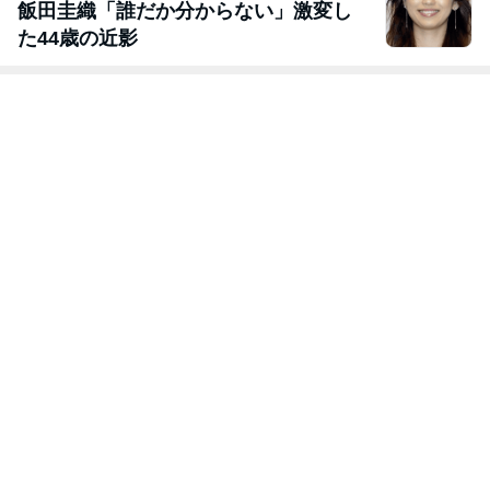
飯田圭織「誰だか分からない」激変し
た44歳の近影