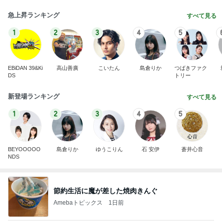
急上昇ランキング
すべて見る
1
2
3
4
5
EBiDAN 39&Ki
高山善廣
こいたん
島倉りか
つばきファク
DS
トリー
新登場ランキング
すべて見る
1
2
3
4
5
BEYOOOOO
島倉りか
ゆうこりん
石 安伊
蒼井心音
NDS
節約生活に魔が差した焼肉きんぐ
Amebaトピックス
1日前