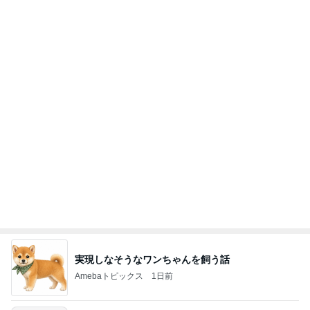
アグネス 孫と一緒に行くプール
Amebaトピックス
15時間前
記事を読む
心が救われたママ友の優しい一言
Amebaトピックス
1日前
あいのりクロ 図々しい人って、こういう人？
勝手に考察
2日前
あんこのみと思っていたお団子
Amebaトピックス
2日前