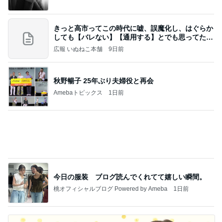
今週から停電が始まる?! 片山さつき大臣の警告がE
BS、RV、そしてGESARA宣言が⁈
心の道標【旧：ヤ～ベェのブログ】
7時間前
心底安堵したレストランの約束
Amebaトピックス
16時間前
20260803 鬼郁隊4人衆で中ちゃん釣行 写メ
中ちゃんのブログ
1日前
早く開けたい可愛いオレンジの箱
Amebaトピックス
15時間前
業務用アイスどこに売ってる？ロッテやタカナシ等