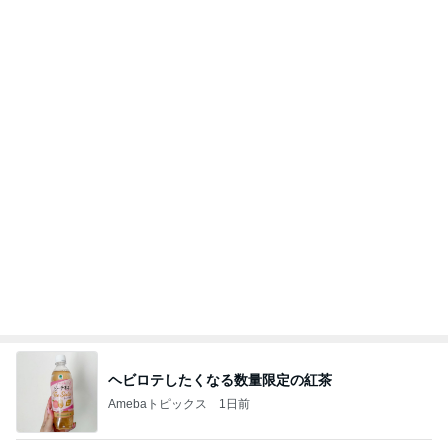
インターン面接3
四コマ戦士 パパ戦記
7日前
旦那の行動を疑ってしまう正直な気持ち
Amebaトピックス
2日前
きっと高市ってこの時代に嘘、誤魔化し、はぐらか
しても【バレない】【通用する】とでも思ってたん
だろ
広報 いぬねこ本舗
9日前
秋野暢子 25年ぶり夫婦役と再会
Amebaトピックス
1日前
今日の服装 ブログ読んでくれてて嬉しい瞬間。
桃オフィシャルブログ Powered by Ameba
1日前