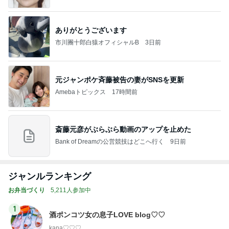
ありがとうございます
市川團十郎白猿オフィシャルB
3日前
元ジャンポケ斉藤被告の妻がSNSを更新
Amebaトピックス
17時間前
斎藤元彦がぶらぶら動画のアップを止めた
Bank of Dreamの公営競技はどこへ行く
9日前
ジャンルランキング
お弁当づくり
5,211人参加中
1
酒ポンコツ女の息子LOVE blog♡♡
kana♡♡♡