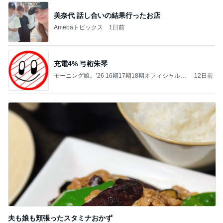
美奈代 話し合いの結果行ったお店
Amebaトピックス
1日前
充電4% 弓桁朱琴
モーニング娘。’26 16期17期18期オフィシャルブ
12日前
ログ Powered by Ameba
夫も娘も頬張ったスタミナおかず