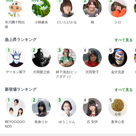
1
2
3
市川團十郎白
小林麻央
だいたひかる
桃
クロ
猿
急上昇ランキング
すべて見る
1
2
3
4
5
デーモン閣下
片岡愛之助
林下清志(ビッ
沢田聖子
金沢克彦
グダディ)
新登場ランキング
すべて見る
1
2
3
4
5
BEYOOOOO
島倉りか
ゆうこりん
石 安伊
蒼井心音
NDS