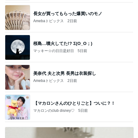
長女が買ってもらった爆買いのモノ
Amebaトピックス
2日前
桜島…噴火してた!? Σ(O_O；)
マッキー☆の日日是好日
5日前
美奈代 夫と次男 長男は衣装探し
Amebaトピックス
2日前
【マカロンさんのひとりごと】ついに？！
マカロンのclub disney♡
5日前