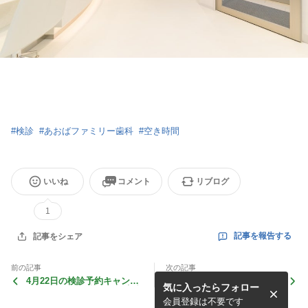
#
検診
#
あおばファミリー歯科
#
空き時間
いいね
コメント
リブログ
1
記事を報告する
記事をシェア
前の記事
次の記事
4月22日の検診予約キャンセ
4月20日の検診予約キャンセ
気に入ったらフォロー
ル等に伴う空き状況のご案内
ル等に伴う空き状況のご案内
会員登録は不要です