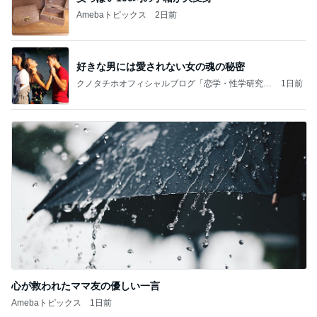
Amebaトピックス
2日前
好きな男には愛されない女の魂の秘密
クノタチホオフィシャルブログ「恋学・性学研究
1日前
室」Powered by Ameba
心が救われたママ友の優しい一言
Amebaトピックス
1日前