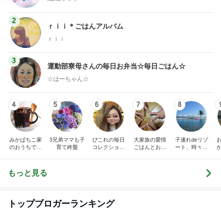
2
ｒｉｉ＊ごはんアルバム
ｒｉｉ
3
運動部寮母さんの毎日お弁当☆毎日ごはん☆
☆はーちゃん☆
4
5
6
7
8
みかぱちこ家
3兄弟ママも子
ぴこれの毎日
大家族の愛情
子連れdeリゾ
のおうちでご
育て終盤
コレクション
ごはんとお弁
ート、時々キ
はん
♬.*ﾟ
当❤︎
ャラ弁
5
ブ
もっと見る
トップブロガーランキング