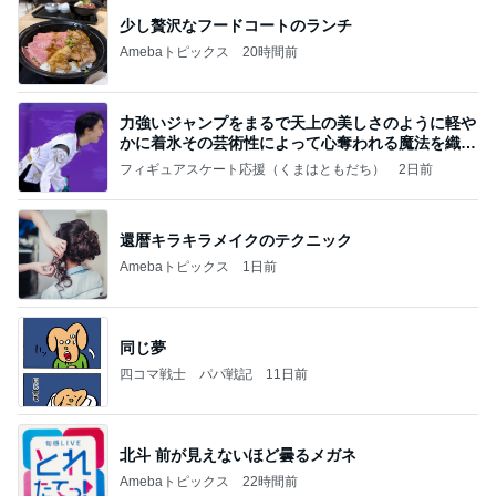
少し贅沢なフードコートのランチ
Amebaトピックス
20時間前
力強いジャンプをまるで天上の美しさのように軽や
かに着氷その芸術性によって心奪われる魔法を織り
なす
フィギュアスケート応援（くまはともだち）
2日前
還暦キラキラメイクのテクニック
Amebaトピックス
1日前
同じ夢
四コマ戦士 パパ戦記
11日前
北斗 前が見えないほど曇るメガネ
Amebaトピックス
22時間前