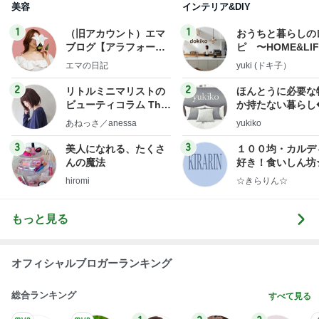
美容
インテリア&DIY
1
1
（旧アカウント）エマ
おうちと暮らしの
ブログ【アラフォー会
ピ 〜HOME&LI
社売却セカンドライ
エマの日記
yuki (ドキ子）
フ】
2
2
リトルミニマリストの
ほんとうに必要な
ビューティコラム The
か持たない暮らし
little minimalist's bea
ep Life Simple
あねっさ／anessa
yukiko
uty colum
ンテリアのきろく
3
3
美人になれる、たくさ
１００均・カルデ
んの魔法
好き！食いしん坊
らりん☆のブログ
hiromi
☆きらりん☆
もっと見る
オフィシャルブロガーランキング
総合ランキング
すべて見る