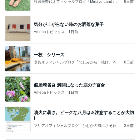
渡辺美奈代オフィシャルブログ「Minayo Land」P
9日前
owered by Ameba
気分が上がらない時のお洒落な菓子
Amebaトピックス
1日前
一枚 シリーズ
咲良オフィシャルブログ「悲しみから一抜け」Pow
8日前
ered by Ameba
假屋崎省吾 満開になった鹿の子百合
Amebaトピックス
1日前
噴火に暑さ。ピークな八月は⚠️注意することが大切
❗️
マリアオフィシャルブログ「ひむかの風にさそわれ
2日前
て」Powered by Ameba