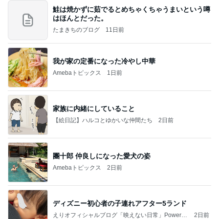
鮭は焼かずに茹でるとめちゃくちゃうまいという噂
はほんとだった。
たまきちのブログ
11日前
我が家の定番になった冷やし中華
Amebaトピックス
1日前
家族に内緒にしていること
【絵日記】ハルコとゆかいな仲間たち
2日前
團十郎 仲良しになった愛犬の姿
Amebaトピックス
2日前
ディズニー初心者の子連れアフター5ランド
えりオフィシャルブログ「映えない日常」Powered
2日前