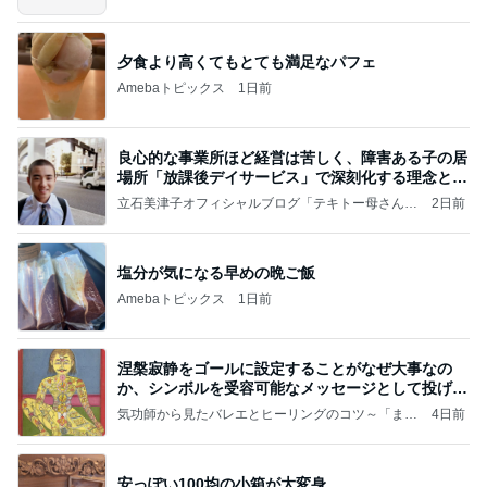
～
夕食より高くてもとても満足なパフェ
Amebaトピックス
1日前
良心的な事業所ほど経営は苦しく、障害ある子の居
場所「放課後デイサービス」で深刻化する理念と現
実の
立石美津子オフィシャルブログ「テキトー母さんの
2日前
すすめ」Powered by Ameba
塩分が気になる早めの晩ご飯
Amebaトピックス
1日前
涅槃寂静をゴールに設定することがなぜ大事なの
か、シンボルを受容可能なメッセージとして投げる
ことが
気功師から見たバレエとヒーリングのコツ～「まと
4日前
いのば」ブログ
安っぽい100均の小箱が大変身