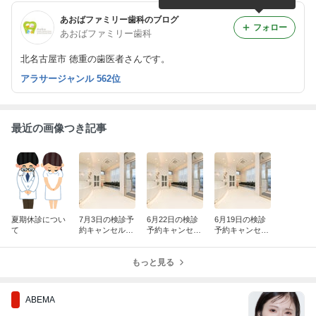
あおばファミリー歯科のブログ
フォロー
あおばファミリー歯科
北名古屋市 徳重の歯医者さんです。
アラサージャンル 562位
最近の画像つき記事
夏期休診につい
7月3日の検診予
6月22日の検診
6月19日の検診
て
約キャンセル等
予約キャンセル
予約キャンセル
に伴う空き状況
等に伴う空き状
等に伴う空き状
のご案内
況のご案内
況のご案内
もっと見る
ABEMA