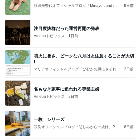
渡辺美奈代オフィシャルブログ「Minayo Land」P
9日前
owered by Ameba
注目度抜群だった運営再開の発表
Amebaトピックス
1日前
噴火に暑さ。ピークな八月は⚠️注意することが大切
❗️
マリアオフィシャルブログ「ひむかの風にさそわれ
2日前
て」Powered by Ameba
名もなき家事に追われる専業主婦
Amebaトピックス
2日前
一枚 シリーズ
咲良オフィシャルブログ「悲しみから一抜け」Pow
8日前
ered by Ameba