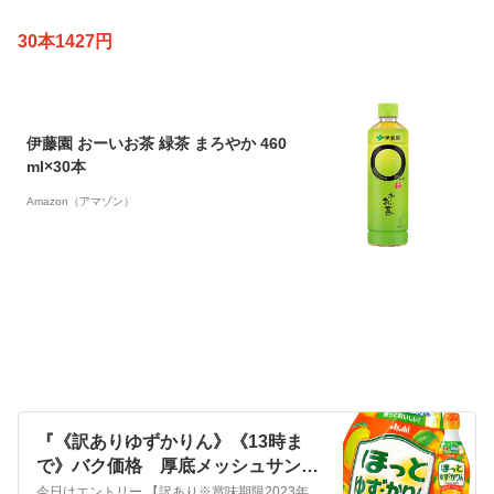
30本1427円
伊藤園 おーいお茶 緑茶 まろやか 460
ml×30本
Amazon（アマゾン）
『《訳ありゆずかりん》《13時ま
で》バク価格 厚底メッシュサンダ
ル』
今日はエントリー 【訳あり※賞味期限2023年9月17日】アサヒ ほっとゆず かりん（希釈用）470mlプラスチックボトル×1ケース（全12本） 送料無料以前…