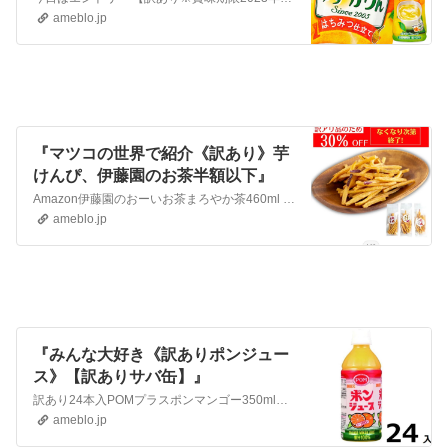
ameblo.jp
『マツコの世界で紹介《訳あり》芋
けんぴ、伊藤園のお茶半額以下』
Amazon伊藤園のおーいお茶まろやか茶460ml 30本50％OFFクーポン定期便で1506円30本昨日より安くなってる気がする伊藤園 おーいお茶 緑茶 ま…
ameblo.jp
『みんな大好き《訳ありポンジュー
ス》【訳ありサバ缶】』
訳あり24本入POMプラスポンマンゴー350ml賞味期限:2023/11/2024本 1880円こちらから訳あり24本入ＰＯＭ ポンジュース350ml賞味期限…
ameblo.jp