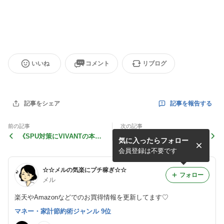
いいね
コメント
リブログ
記事を報告する
記事をシェア
前の記事
次の記事
《SPU対策にVIVANTの本》
《安っ》オーガランドのサプ
気に入ったらフォロー
とやっと再販《国産豚ロース
リ1ヶ月分100円、FANCL泡
スライス半額》と
だてネット、ミンティアなど
会員登録は不要です
☆☆メルの気楽にプチ稼ぎ☆☆
フォロー
メル
楽天やAmazonなどでのお買得情報を更新してます♡
マネー・家計節約術ジャンル 9位