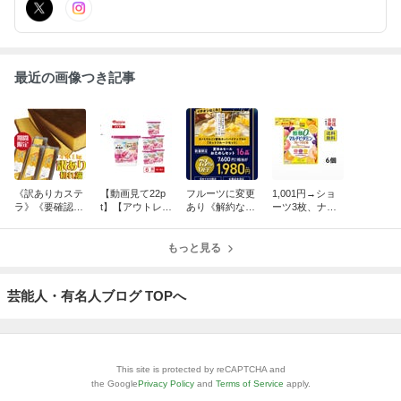
最近の画像つき記事
《訳ありカステ
【動画見て22p
フルーツに変更
1,001円→ショ
ラ》《要確認》
t】【アウトレッ
あり《解約なし
ーツ3枚、ナイ
LINEでファミマ
ト】ビーフカレ
数量限定》75%
トブラ2枚【訳
70 %OFFクー
ー、ジェルボー
OFF【Oisixお
あり】アサヒビ
ポン
ル
もっと見る
ためしセット】
タミン飴とか
芸能人・有名人ブログ TOPへ
This site is protected by reCAPTCHA and
the Google
Privacy Policy
and
Terms of Service
apply.