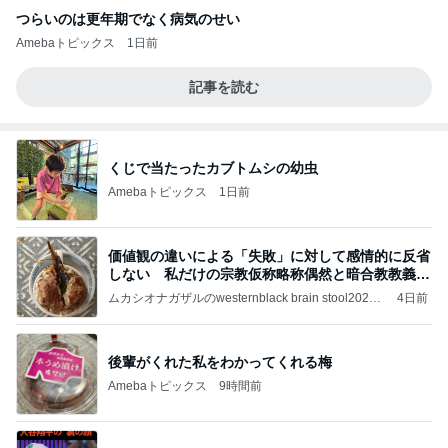
つらいのは更年期でなく病気のせい
Amebaトピックス
1日前
記事を読む
くじで当たったカブトムシの幼虫
Amebaトピックス
1日前
価値観の違いによる「失敗」に対して感情的に反省
しない 私だけの宗教仮称略称偶然と暗合教教義候
補
ムカシオナガザルのwesternblack brain stool2024
4日前
年（令和6）11月25日以来減酒断煙再開ムカシオナ
ガザル
後輩がくれた私をわかってくれる梅
Amebaトピックス
9時間前