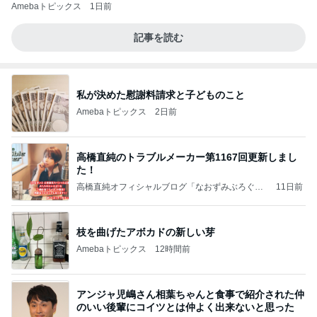
Amebaトピックス
1日前
記事を読む
私が決めた慰謝料請求と子どものこと
Amebaトピックス
2日前
高橋直純のトラブルメーカー第1167回更新しまし
た！
高橋直純オフィシャルブログ「なおずみぶろぐ」
11日前
Powered by Ameba
枝を曲げたアボカドの新しい芽
Amebaトピックス
12時間前
アンジャ児嶋さん相葉ちゃんと食事で紹介された仲
のいい後輩にコイツとは仲よく出来ないと思った