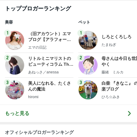
トップブロガーランキング
美容
ペット
1
1
（旧アカウント）エマ
しろとくろしろ
ブログ【アラフォー会
たまねぎ
社売却セカンドライ
エマの日記
フ】
2
2
リトルミニマリストの
母さんは今日も世
ビューティコラム The
やく
little minimalist's bea
あねっさ／anessa
藤緒 ミルカ
uty colum
3
3
美人になれる、たくさ
白柴 『きなこ』 
んの魔法
楽ブログ
hiromi
ひろ☆みき
もっと見る
オフィシャルブロガーランキング