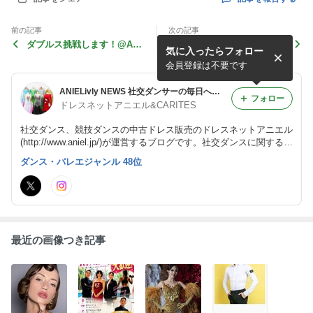
前の記事
次の記事
ダブルス挑戦します！@AD
アニエルサマーセール大盛
気に入ったらフォロー
O2025
況！！
会員登録は不要です
ANIELivly NEWS 社交ダンサーの毎日への素敵なアレ・コレ
フォロー
ドレスネットアニエル&CARITES
社交ダンス、競技ダンスの中古ドレス販売のドレスネットアニエル
(http://www.aniel.jp/)が運営するブログです。社交ダンスに関する
様々な情報やお店のを発信していきます！
ダンス・バレエジャンル 48位
最近の画像つき記事