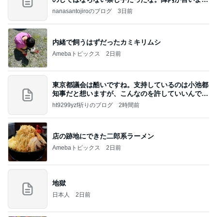
のよ
nanasantojiroのブログ
3日前
内緒で飼うはずだったカミキリムシ
Amebaトピックス
2日前
東京都議会は酷いですね。支持しているのは小池都
知事だと想いますが、こんなのを許していいんです
か？
ht9299yzf祈りのブログ
2時間前
店の跡地にできた二郎系ラーメン
Amebaトピックス
2日前
地獄
日本人
2日前