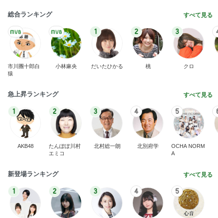
総合ランキング
すべて見る
1
2
3
市川團十郎白
小林麻央
だいたひかる
桃
クロ
猿
急上昇ランキング
すべて見る
1
2
3
4
5
AKB48
たんぽぽ川村
北村総一朗
北別府学
OCHA NORM
エミコ
A
新登場ランキング
すべて見る
1
2
3
4
5