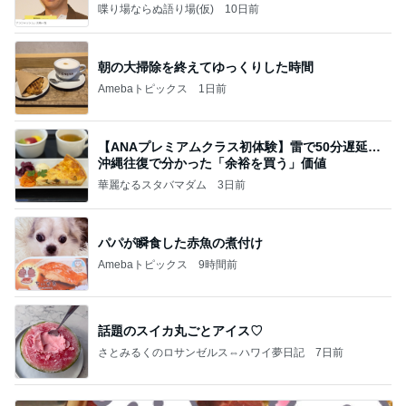
喋り場ならぬ語り場(仮)
10日前
朝の大掃除を終えてゆっくりした時間
Amebaトピックス
1日前
【ANAプレミアムクラス初体験】雷で50分遅延…
沖縄往復で分かった「余裕を買う」価値
華麗なるスタバマダム
3日前
パパが瞬食した赤魚の煮付け
Amebaトピックス
9時間前
話題のスイカ丸ごとアイス♡
さとみるくのロサンゼルス⇔ハワイ夢日記
7日前