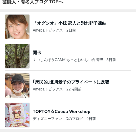
芸能人・有名人ブログ TOPへ
「オグシオ」小椋 恋人と別れ卵子凍結
Amebaトピックス
2日前
開卡
くいしんぼうCAMのもっとおいしい台湾!!!!
3日前
｢庶民的｣北川景子のプライベートに反響
Amebaトピックス
22時間前
TOPTOY☆Cocoa Workshop
ディズニーファン Dのブログ
9日前