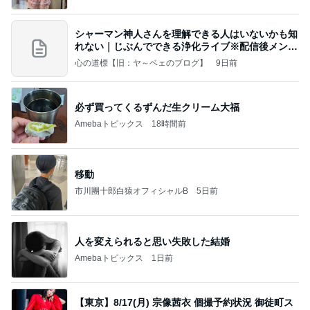
シャーマン神人さんを理解できる人はいないかも知
れない｜じぶんでできる浄化ライブ※配信後メンバ
ー限
心の道標【旧：ヤ～ベェのブログ】
9日前
必ず買ってくるずんだ生クリーム大福
Amebaトピックス
18時間前
移動
市川團十郎白猿オフィシャルB
5日前
人を変えられると思い失敗した結婚
Amebaトピックス
1日前
【東京】8/17(月) 宗像茜衣 個撮予約状況 御徒町ス