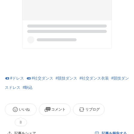
#
ドレス
#
社交ダンス
#
競技ダンス
#
社交ダンス衣装
#
競技ダン
スドレス
#
駒込
いいね
コメント
リブログ
8
記事を報告する
記事をシェア