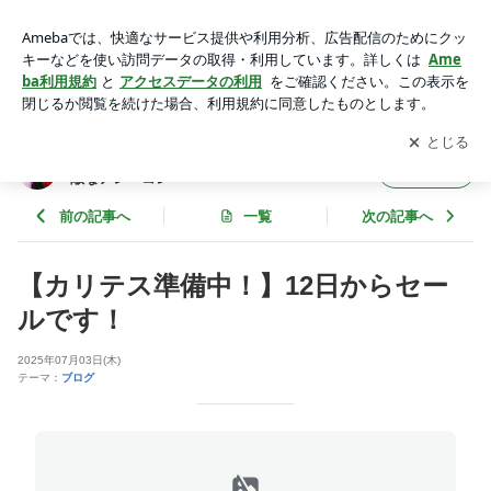
カリテスCARITESセール | ANIELivly NEWS 社交ダンサーの
毎日への素敵なアレ・コレ
アプリをダウンロードして
ブログの更新通知
を受け取りまし
開く
ょう。
ANIELivly NEWS 社交ダンサーの毎日への素
フォロー
敵なアレ・コレ
前の記事へ
一覧
次の記事へ
【カリテス準備中！】12日からセー
ルです！
2025年07月03日(木)
テーマ：
ブログ