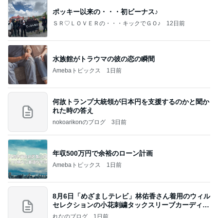
ポッキー以来の・・・初ビーナス♪
ＳＲ♡ＬＯＶＥＲの・・・キックでＧＯ♪
12日前
水族館がトラウマの彼の恋の瞬間
Amebaトピックス
1日前
何故トランプ大統領が日本円を支援するのかと聞か
れた時の答え
nokoarikonのブログ
3日前
年収500万円で余裕のローン計画
Amebaトピックス
1日前
8月6日「めざましテレビ」林佑香さん着用のウィル
セレクションの小花刺繍タックスリーブカーディガ
ン
れなのブログ
1日前