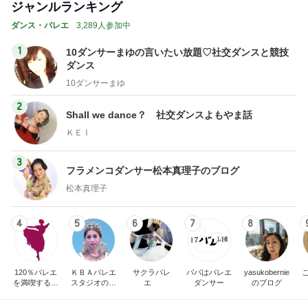
ジャンルランキング
ダンス・バレエ
3,289人参加中
1
10ダンサーまゆの言いたい放題♡社交ダンスと競技
ダンス
10ダンサーまゆ
2
Shall we dance？ 社交ダンスよもやま話
ＫＥＩ
3
フラメンコダンサー松本真理子のブログ
松本真理子
4
5
6
7
8
120％バレエ
ＫＢＡバレエ
サクラバレ
パパはバレエ
yasukobernie
を満喫するブ
スタジオのブ
エ
ダンサー
のブログ
ログ♪
ログ