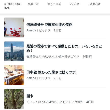
BEYOOOOO
島倉りか
ゆうこりん
石 安伊
蒼井心音
NDS
假屋崎省吾 花教室生徒の傑作
Amebaトピックス
1日前
最近の香港で食べて感動したもの、いろいろまと
め！
香港在住えりのおいしい食べ歩きガイド
14日前
田中健 教わった暑さに効くツボ
Amebaトピックス
2日前
開卡
くいしんぼうCAMのもっとおいしい台湾!!!!
3日前