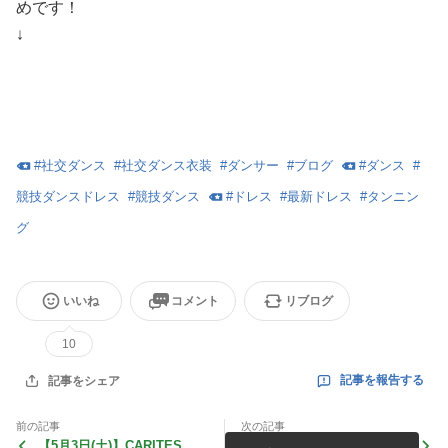
めです！
↓
#
社交ダンス
#
社交ダンス衣装
#
ダンサー
#
ブログ
#
ダンス
#
競技ダンスドレス
#
競技ダンス
#
ドレス
#
最新ドレス
#
タンニン
グ
いいね
コメント
リブログ
10
記事を報告する
記事をシェア
前の記事
次の記事
【5月3日(土)】CARITES、
可愛いキッズ達のチームマッ