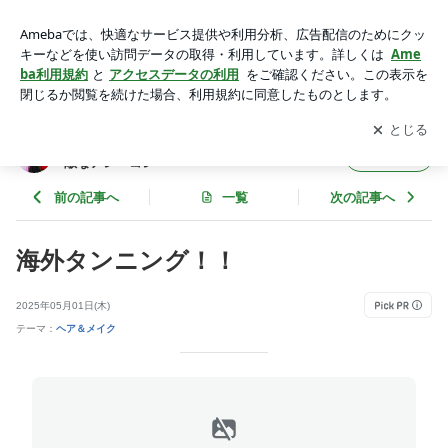
海外タンニング！！ | ANIELivly NEWS 社交ダンサーの毎日へ
の素敵なアレ・コレ
アプリをダウンロードして
ブログの更新通知
を受け取りまし
開く
ょう。
ANIELivly NEWS 社交ダンサーの毎日への素
フォロー
敵なアレ・コレ
前の記事へ
一覧
次の記事へ
海外タンニング！！
2025年05月01日(木)
テーマ：
ヘア＆メイク