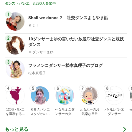
2
10ダンサーまゆの言いたい放題♡社交ダンスと競技
ダンス
10ダンサーまゆ
3
フラメンコダンサー松本真理子のブログ
松本真理子
4
5
6
7
8
120％バレエ
ＫＢＡバレエ
へなちょこダ
ともぶーのお
パパはバレエ
y
を満喫するブ
スタジオのブ
ンサーのダン
気楽な日常
ダンサー
ログ♪
ログ
スと日常
もっと見る