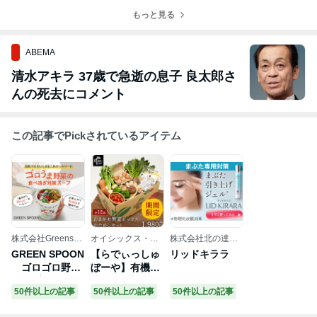
もっと見る
ABEMA
清水アキラ 37歳で急逝の息子 良太郎さ
んの死去にコメント
この記事でPickされているアイテム
株式会社Greenspo
オイシックス・
株式会社北の達人
on
ラ・大地株式会社
コーポレーション
GREEN SPOON
【らでぃっしゅ
リッドキララ
ゴロゴロ野菜
ぼーや】有機野
スープ
菜・無添加食品
50件以上の記事
50件以上の記事
50件以上の記事
の宅配ネットス
ーパー