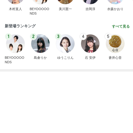
1
2
3
4
5
BEYOOOOO
島倉りか
ゆうこりん
石 安伊
蒼井心音
NDS