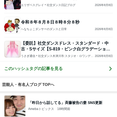
へなちょこダンサーのダンスと日常
2026年8月8日
【委託】社交ダンスドレス・スタンダード・中
古・Sサイズ【S-819・ピンク白グラデーショ
ン】
うさぎ通信＊社交ダンス木津川市:スタジオ・ロワンディ
2026年8月8日
シー
このハッシュタグの記事を見る
芸能人・有名人ブログ TOPへ
「昨日から話してる」斉藤被告の妻 SNS更新
Amebaトピックス
18時間前
実家で晩ご飯
だいたひかるオフィシャルブログ Powered by
18時間前
Ameba