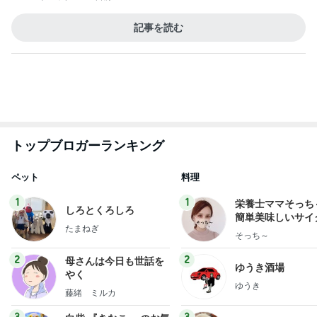
トップブロガーランキング
ペット
料理
1
1
栄養士ママそっち
しろとくろしろ
簡単美味しいサイ
たまねぎ
献立
そっち～
2
2
母さんは今日も世話を
ゆうき酒場
やく
ゆうき
藤緒 ミルカ
3
3
白柴 『きなこ』 のお気
毎日笑顔で過ごし
楽ブログ
モモ母さん
ひろ☆みき