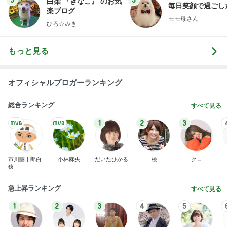
もっと見る
オフィシャルブロガーランキング
総合ランキング
すべて見る
1
2
3
市川團十郎白
小林麻央
だいたひかる
桃
クロ
猿
急上昇ランキング
すべて見る
1
2
3
4
5
木村直人
BEYOOOOO
美川憲一
吉岡淳
水森かおり
NDS
新登場ランキング
すべて見る