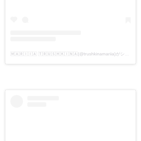
🄼🄰🅁🄸🄸🄰 🅃🅁🅄🅂🄷🄺🄸🄽🄰(@trushkinamariia)がシェアした投稿