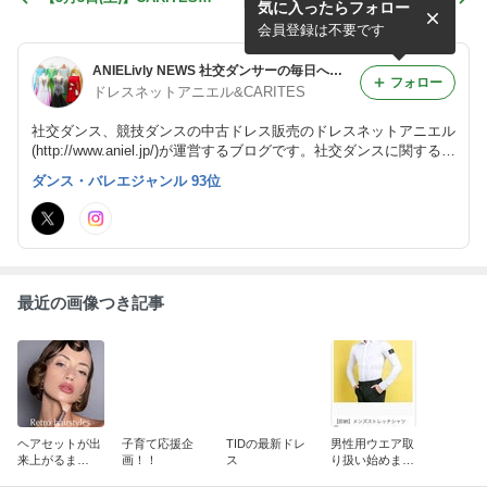
気に入ったらフォロー
アニエル両店舗営業します！
チ！
会員登録は不要です
ANIELivly NEWS 社交ダンサーの毎日への素敵なアレ・コレ
フォロー
ドレスネットアニエル&CARITES
社交ダンス、競技ダンスの中古ドレス販売のドレスネットアニエル
(http://www.aniel.jp/)が運営するブログです。社交ダンスに関する
様々な情報やお店のを発信していきます！
ダンス・バレエジャンル 93位
最近の画像つき記事
ヘアセットが出
子育て応援企
TIDの最新ドレ
男性用ウエア取
来上がるま
画！！
ス
り扱い始めまし
で！！
た！