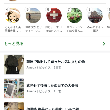
4
5
6
7
8
ええかげん英
60才 女ひとり
おじょーず！L
スコットラン
みんのドイツ
Si
国田舎暮らし
でイギリスに
ife☆in スイス
ドは今日も曇
日記
移住
り空
もっと見る
韓国で散財して買ったお気に入りの物
Amebaトピックス
2日前
遮光せず後悔した西日での大失敗
Amebaトピックス
1日前
假屋崎 絶品だった美味しいもつ鍋