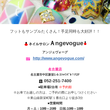
フットもサンプルたくさん！手足同時も大好評！！
Ａ
ngevogue
ネイル
サロン
アンジェヴォーグ
http://www.angevogue.com/
名古屋店
名古屋市中区新栄1-6-3ｼｬｲﾝﾋﾞﾙ１F2F
052-251-7400
■駐車場2台有
※予約順
※お車でお越しの方は、ご予約の際にお申しつけください
※東山線新栄町駅１番出口より徒歩3分
■営業時間
月～土：10時～20時 日祝:10時～18時