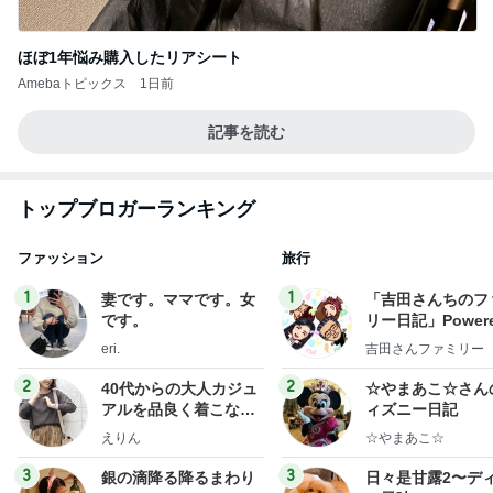
ほぼ1年悩み購入したリアシート
Amebaトピックス
1日前
記事を読む
トップブロガーランキング
ファッション
旅行
1
1
妻です。ママです。女
「吉田さんちのフ
です。
リー日記」Powere
y Ameba 吉田さ
eri.
吉田さんファミリー
ミリーオフィシャ
ログ
2
2
40代からの大人カジュ
☆やまあこ☆さん
アルを品良く着こなす
ィズニー日記
ファッションブログ
えりん
☆やまあこ☆
3
3
銀の滴降る降るまわり
日々是甘露2〜デ