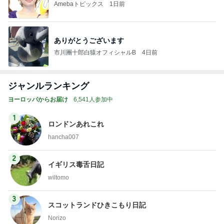
Amebaトピックス
1日前
ありがとうございます
市川團十郎白猿オフィシャルB
4日前
ジャンルランキング
ヨーロッパからお届け
6,541人参加中
1
ロンドンあれこれ
hancha007
2
イギリス毒舌日記
wiltomo
3
スコットランドひきこもり日記
Norizo