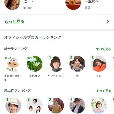
に・・・
ー風味〜
illallan
甘露
もっと見る
オフィシャルブロガーランキング
総合ランキング
すべて見る
1
2
3
市川團十郎白
小林麻央
だいたひかる
桃
クロ
猿
急上昇ランキング
すべて見る
1
2
3
4
5