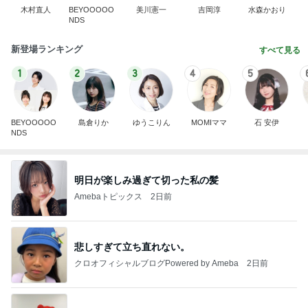
木村直人
BEYOOOOO
美川憲一
吉岡淳
水森かおり
NDS
新登場ランキング
すべて見る
1
2
3
4
5
BEYOOOOO
島倉りか
ゆうこりん
MOMIママ
石 安伊
NDS
明日が楽しみ過ぎて切った私の髪
Amebaトピックス
2日前
悲しすぎて立ち直れない。
クロオフィシャルブログPowered by Ameba
2日前