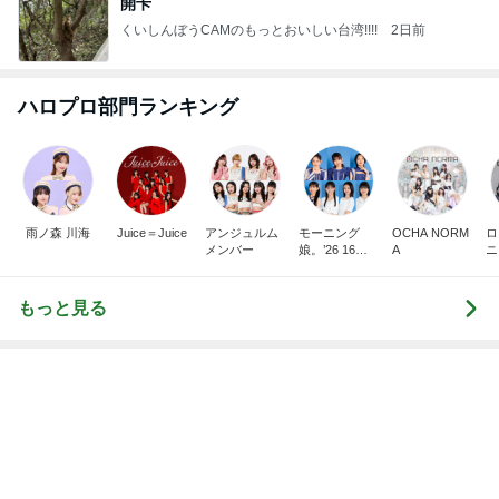
開卡
くいしんぼうCAMのもっとおいしい台湾!!!!
2日前
ハロプロ部門ランキング
雨ノ森 川海
Juice＝Juice
アンジュルム
モーニング
OCHA NORM
ロ
メンバー
娘。’26 16期1
A
ニ
7期
もっと見る