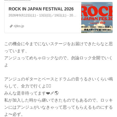
ROCK IN JAPAN FESTIVAL 2026
2026年9月12日(土)・13日(日)／19日(土)・20日(日)・21日(月・祝)の5日間、千葉市蘇我スポーツ公園にて開催!!
rijfes.jp
この機会に今までにないステージをお届けできたらなと思
っています、
アンジュってめちゃロックなので、勿論ロック全開でいく
よ
アンジュのギターとベースとドラムの音うるさいくらい鳴
らして、全力で行くよ❤️‍🔥
みんな是非待ってます❤️‍🩹🌎
私が加入した時から継いできたものでもあるので、ロッキ
ンにはアンジュがいなきゃって思ってもらえるものにする
よ〜必ず。