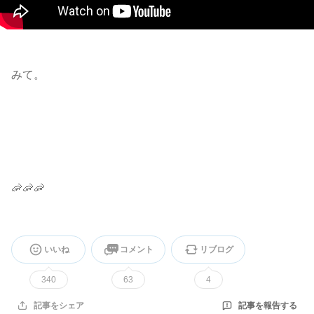
みて。
🦐🦐🦐
いいね
コメント
リブログ
340
63
4
記事を報告する
記事をシェア