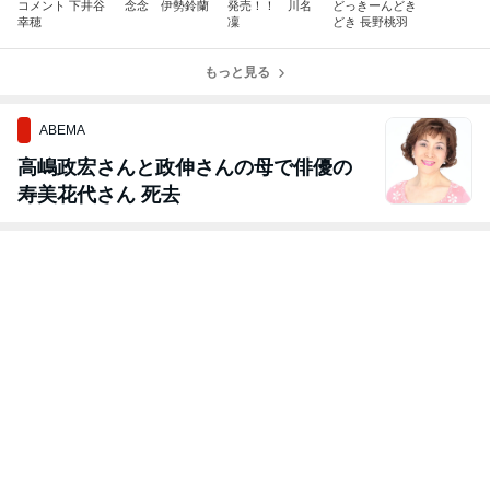
コメント 下井谷
念念 伊勢鈴蘭
発売！！ 川名
どっきーんどき
幸穂
凜
どき 長野桃羽
もっと見る
ABEMA
高嶋政宏さんと政伸さんの母で俳優の
寿美花代さん 死去