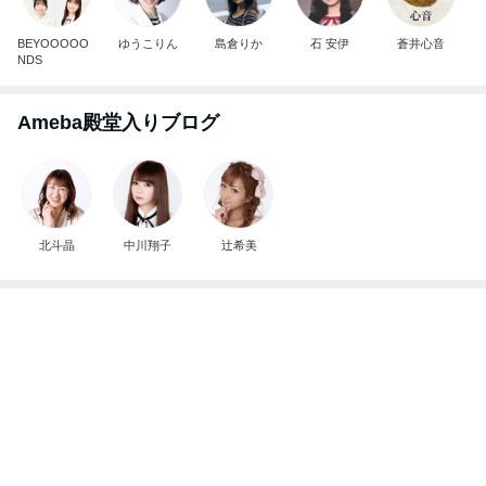
BEYOOOOO
ゆうこりん
島倉りか
石 安伊
蒼井心音
NDS
Ameba殿堂入りブログ
北斗晶
中川翔子
辻希美