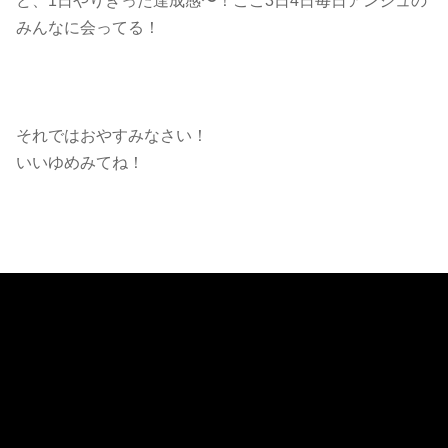
ど、1日やりきった達成感〜！ここ3日4日毎日アンジュの
みんなに会ってる！
それではおやすみなさい！
いいゆめみてね！