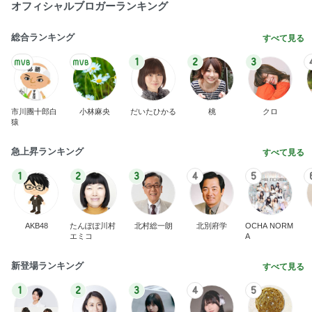
オフィシャルブロガーランキング
総合ランキング
すべて見る
1
2
3
市川團十郎白
小林麻央
だいたひかる
桃
クロ
猿
急上昇ランキング
すべて見る
1
2
3
4
5
AKB48
たんぽぽ川村
北村総一朗
北別府学
OCHA NORM
エミコ
A
新登場ランキング
すべて見る
1
2
3
4
5