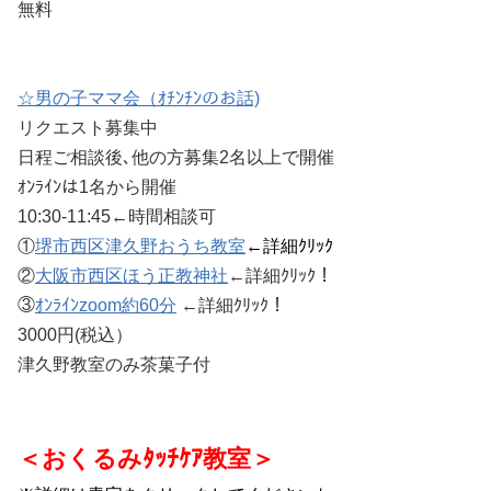
無料
☆男の子ママ会（ｵﾁﾝﾁﾝのお話)
リクエスト募集中
日程ご相談後､他の方募集2名以上で開催
ｵﾝﾗｲﾝは1名から開催
10:30-11:45←時間相談可
①
堺市西区津久野おうち教室
←詳細ｸﾘｯｸ
②
大阪市西区ほう正教神社
←詳細ｸﾘｯｸ！
③
ｵﾝﾗｲﾝzoom約60分
←詳細ｸﾘｯｸ！
3000円(
税込）
津久野教室のみ茶菓子付
＜おくるみﾀｯﾁｹｱ教室＞