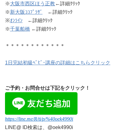
※
大阪市西区ほう正教
←詳細ｸﾘｯｸ
※
新大阪ｺｺﾌﾟﾗｻﾞ
←詳細ｸﾘｯｸ
※
ｵﾝﾗｲﾝ
←詳細ｸﾘｯｸ
※
千葉船橋
←詳細ｸﾘｯｸ
＊＊＊＊＊＊＊＊＊＊＊＊
1日完結初級ﾍﾞﾋﾞｰ講座の詳細はこちらクリック
ご予約・お問合せは下記をクリック！
https://line.me/R/ti/p/%40oek4990i
LINE@
ID検索は、@oek4990i