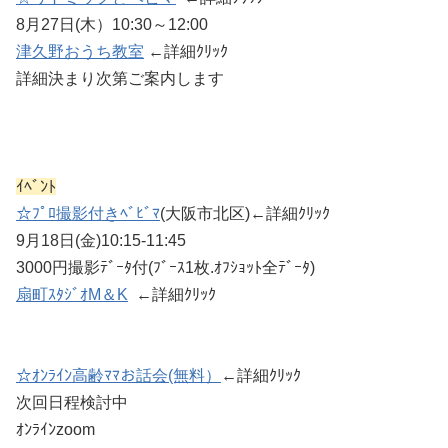
8月27日(木）10:30～12:00
津久野おうち教室
←詳細ｸﾘｯｸ
詳細決まり次第ご案内します
ｲﾍﾞﾝﾄ
☆ﾌﾟﾛ撮影付きﾍﾞﾋﾞﾏ
(大阪市北区)←詳細ｸﾘｯｸ
9月18日(金)10:15-11:45
3000円撮影ﾃﾞｰﾀ付(ﾌﾞｰｽ1枚.ｵﾌｼｮｯﾄ全ﾃﾞｰﾀ)
扇町ｽﾀｼﾞｵM＆K
←詳細ｸﾘｯｸ
☆ｵﾝﾗｲﾝ高齢ﾏﾏお話会(無料）
←詳細ｸﾘｯｸ
次回日程検討中
ｵﾝﾗｲﾝzoom