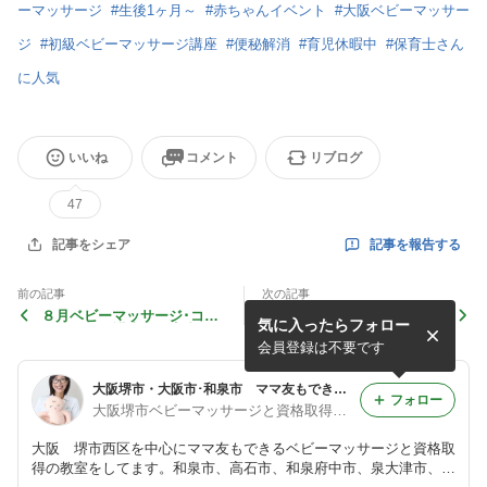
ーマッサージ
#
生後1ヶ月～
#
赤ちゃんイベント
#
大阪ベビーマッサー
ジ
#
初級ベビーマッサージ講座
#
便秘解消
#
育児休暇中
#
保育士さん
に人気
いいね
コメント
リブログ
47
記事を報告する
記事をシェア
前の記事
次の記事
８月ベビーマッサージ･コラ
＜キャンセルでました＞撮影
気に入ったらフォロー
ボ･1日初級講座のご案内＠
付ベビーマッサージ＠大阪市
大阪･堺･和泉･千葉
北区扇町ｽﾀｼﾞｵ
会員登録は不要です
大阪堺市・大阪市･和泉市 ママ友もできるベビーマッサージと資格取得 RTA指定ｽｸｰﾙ Angel Touch
フォロー
大阪堺市ベビーマッサージと資格取得 Angel Touch
大阪 堺市西区を中心にママ友もできるベビーマッサージと資格取
得の教室をしてます。和泉市、高石市、和泉府中市、泉大津市、河