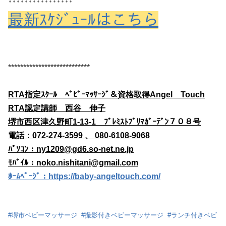
最新ｽｹｼﾞｭｰﾙはこちら
***************************
RTA指定ｽｸｰﾙ ﾍﾞﾋﾞｰﾏｯｻｰｼﾞ＆資格取得Angel Touch
RTA認定講師 西谷 伸子
堺市西区津久野町1-13-1 ﾌﾟﾚﾐｽﾄﾌﾟﾘﾏｶﾞｰﾃﾞﾝ７０８号
電話：
072-274-3599
、
080-6108-9068
ﾊﾟｿｺﾝ：
ny1209@gd6.so-net.ne.jp
ﾓﾊﾞｲﾙ：
noko.nishitani@gmail.com
ﾎｰﾑﾍﾟｰｼﾞ：https://baby-angeltouch.com/
#
堺市ベビーマッサージ
#
撮影付きベビーマッサージ
#
ランチ付きベビ