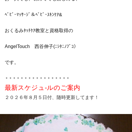
ﾍﾞﾋﾞｰﾏｯｻｰｼﾞ＆ﾍﾞﾋﾞｰｽｷﾝ
ｹｱ&
おくるみﾀｯﾁｹｱ教室と資格取得の
Angel
Touch 西谷伸子(ﾆｼﾀﾆﾉﾌﾞｺ）
です。
＊＊＊＊＊＊＊＊＊＊＊＊＊＊＊＊＊
最新スケジュ-ルのご案内
２０２６年８月５日付、随時更新してます！