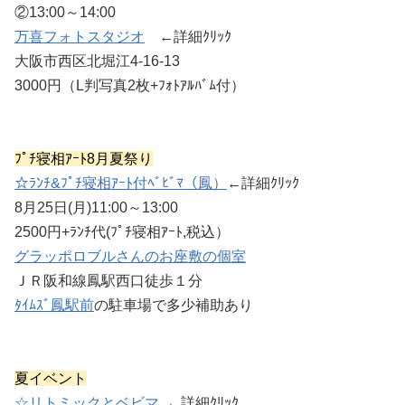
②13:00～14:00
万喜フォトスタジオ
←詳細ｸﾘｯｸ
大阪市西区北堀江4-16-13
3000円（L判写真2枚+ﾌｫﾄｱﾙﾊﾞﾑ付）
ﾌﾟﾁ寝相ｱｰﾄ8月夏祭り
☆ﾗﾝﾁ&ﾌﾟﾁ寝相ｱｰﾄ付ﾍﾞﾋﾞﾏ（鳳）
←詳細ｸﾘｯｸ
8月25日(月)11:00～13:00
2500円+ﾗﾝﾁ代(ﾌﾟﾁ寝相ｱｰﾄ,税込）
グラッポロブルさんのお座敷の個室
ＪＲ阪和線鳳駅西口徒歩１分
ﾀｲﾑｽﾞ鳳駅前
の駐車場で多少補助あり
夏イベント
☆リトミックとベビマ
←詳細ｸﾘｯｸ