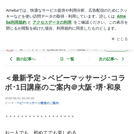
堺市ベビーマッサージ、1日完結講座、ベビーマッサージ資
格、撮影付ベビーマッサージ | 大阪堺市・大阪市･和泉市 マ
アプリをダウンロードして
ブログの更新通知
を受け取りまし
開く
マ友もできるベビーマッサージと資格取得 RTA指定ｽｸｰﾙ A
ょう。
ngel Touch
大阪堺市・大阪市･和泉市 ママ友もできるベ
フォロー
ビーマッサージと資格取得 RTA指定ｽｸｰﾙ
Angel Touch
前の記事へ
一覧
次の記事へ
＜最新予定＞ベビーマッサージ･コラ
ボ･1日講座のご案内＠大阪･堺･和泉
2026-08-01 00:00:00
テーマ：
ベビーマッサージ教室のご案内
＊＊＊＊＊＊＊＊＊＊＊＊＊＊＊＊＊＊
お一人でも、初めてでも楽しめる、