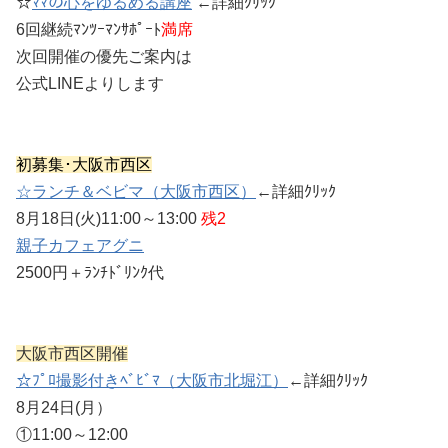
☆
ﾏﾏの心をゆるめる講座
←詳細ｸﾘｯｸ
6回継続ﾏﾝﾂｰﾏﾝｻﾎﾟｰﾄ
満席
次回開催の優先ご案内は
公式LINEよりします
初募集･大阪市西区
☆ランチ＆ベビマ（大阪市西区）
←詳細ｸﾘｯｸ
8月18日(火)11:00～13:00
残2
親子カフェアグニ
2500円＋ﾗﾝﾁﾄﾞﾘﾝｸ代
大阪市西区開催
☆ﾌﾟﾛ撮影付きﾍﾞﾋﾞﾏ（大阪市北堀江）
←詳細ｸﾘｯｸ
8月24日(月）
①11:00～12:00