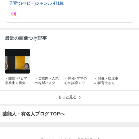
内長野市なども対応してます。 今人気のベビーマッサージ資格取
子育て(ベビー)ジャンル 471位
得も随時受け付けてます。 赤ちゃんと一緒に資格取得もできま
す。
最近の画像つき記事
＜開催･ベビマ
＜ご案内＞人気
＜開催･ママの
＜開催＞松原市
卒業生＞勇気を
の冷製パスタ！
心の講座＞ワー
の保育士さん･1
だしてよかっ
ランチ×ﾌﾟﾁ寝相
キング･ワンオ
日完結初級ﾍﾞﾋﾞ
た！無料お話会
ｱｰﾄ×ベビマ＠堺
ペママ・子ども
ｰﾏｯｻｰｼﾞ講座＠
＠個別オンライ
市西区ｸﾞﾗｯﾎﾟﾛ
もっと見る
が可愛いと思え
堺市西区
ン
ﾌﾞﾙ
ない
芸能人・有名人ブログ TOPへ