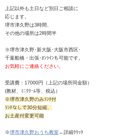
上記以外も土日など別日ご相談に
応じます。
堺市津久野は3時間、
その他の場所は2時間半
※堺市津久野･新大阪･大阪市西区･
千葉船橋・出張･ｵﾝﾗｲﾝも可能です。
お気軽にご連絡ください。
受講費：17000円（上記の場所同金額）
(教材、ﾐﾆｸﾘｰﾑ等、税込）
※堺市津久野のみﾗﾝﾁ付
ﾗﾝﾁなしで30分短縮、
お土産付変更可能
※
堺市津久野おうち教室
←詳細ｸﾘｯｸ