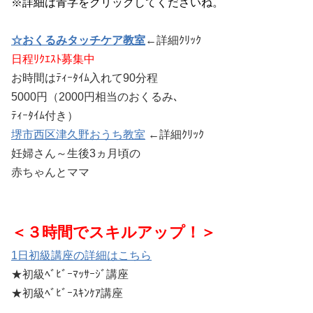
※詳細は青字をクリックしてくださいね。
☆おくるみタッチケア教室
←詳細ｸﾘｯｸ
日程ﾘｸｴｽﾄ募集中
お時間はﾃｨｰﾀｲﾑ入れて90分程
5000円（2000円相当のおくるみ､
ﾃｨｰﾀｲﾑ付き）
堺市西区津久野おうち教室
←詳細ｸﾘｯｸ
妊婦さん～生後3ヵ月頃の
赤ちゃんとママ
＜３時間でスキルアップ！＞
1日初級講座の詳細はこちら
★初級ﾍﾞﾋﾞｰﾏｯｻｰｼﾞ講座
★初級ﾍﾞﾋﾞｰｽｷﾝｹｱ講座