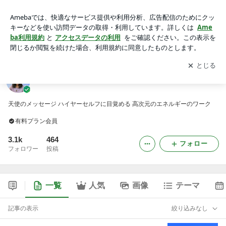
ひがしちわ：スピリチュアル コーチ -2ページ目
アプリをダウンロードして
ブログの更新通知
を受け取りまし
開く
ょう。
ひがしちわ：スピリチュアル コーチ
天使のメッセージ ハイヤーセルフに目覚める 高次元のエネルギーのワーク
有料プラン会員
3.1k
464
フォロー
フォロワー
投稿
一覧
人気
画像
テーマ
記事の表示
絞り込みなし