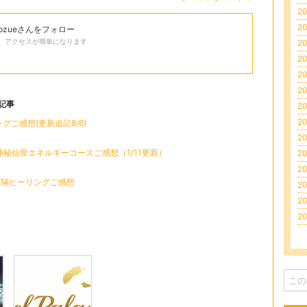
20
20
zue
さんをフォロー
、アクセスが簡単になります
20
20
20
20
の記事
20
20
ご感想(更新追記8/6)
20
秘仙骨エネルギーコースご感想（1/11更新）
20
20
放・遠隔ヒーリングご感想
20
20
20