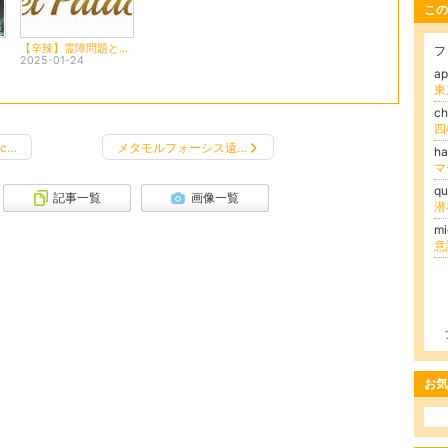
この
【辛辣】霊障問題とキャンセルについて
フ
2025-01-24
a
c
ac…
メタモルフォーシス遠…
ha
q
記事一覧
画像一覧
m
意
お気