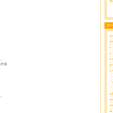
感
テー
♦
♦
♦
♦
に、
♦
ものを
♦
♦
┗ご
┗
┗
♦霊
た。
♦
♦
☘