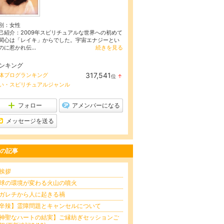
別：
女性
己紹介：2009年スピリチュアルな世界への初めて
関心は「レイキ」からでした。宇宙エナジーとい
のに惹かれ伝...
続きを見る
ンキング
317,541
体ブログランキング
位
↑
ラ
い・スピリチュアルジャンル
ン
キ
ン
フォロー
アメンバーになる
グ
上
メッセージを送る
昇
の記事
挨拶
球の環境が変わる火山の噴火
ガレチから人に起きる禍
辛辣】霊障問題とキャンセルについて
神聖なハートの結実】ご縁紡ぎセッションご