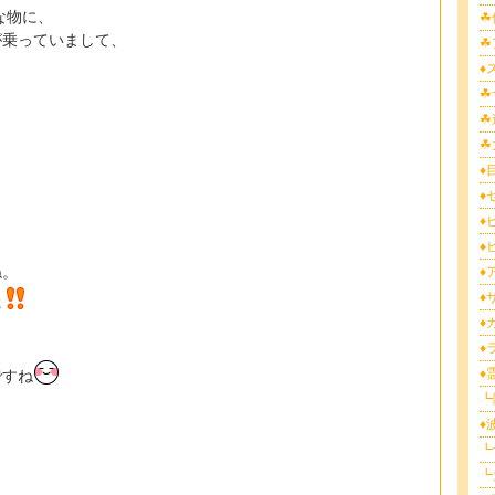
な物に、
☘
が乗っていまして、
☘
♦
☘
☘
☘
♦目
。
♦
♦
♦
ね。
♦
♦
た
♦
♦
♦
ですね
┗
♦
┗
┗