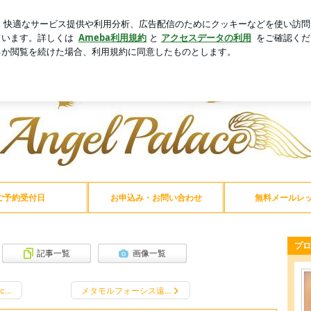
る不用品の値段
芸能人ブログ
人気ブログ
新規登録
 Palace ☆スピリチュアルヒーラースクール
el Palace ☆スピリチュアルヒーラー
ヒーラーを目指す方、覚醒へ導かれる能力発揮の伝授しています。
ご予約受付日
お申込み・お問い合わせ
無料メールレ
プロ
記事一覧
画像一覧
ac…
メタモルフォーシス遠…