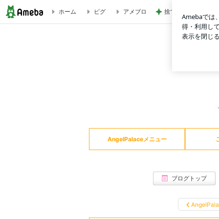
ホーム
ピグ
アメブロ
捨てたらお金がかか
「遺伝子コード・コア」解除☆遠隔ヒーリング ご感想 | Angel
Ang
AngelPalaceメニュー
ブログトップ
AngelPal