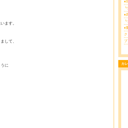
♦
┗
♦
┗
思います。
♦
ク
りまして、
ブロ
カレ
ように