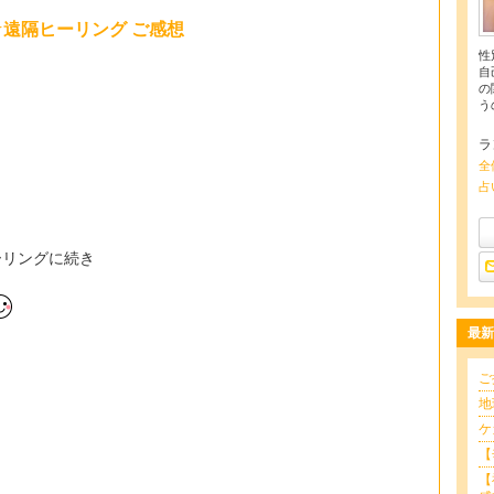
遠隔ヒーリング ご感想
性
自
の
う
ラ
全
占
ーリングに続き
最新
ご
地
ケ
【
【