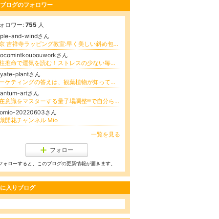
ブログのフォロワー
ォロワー:
755
人
pple-and-windさん
東京 吉祥寺ラッピング教室:早く美しい斜め包みを学べるお仕事向けラッピング
hocomintkoubouworkさん
四柱推命で運気を読む！ストレスの少ない毎日を送る方法
yate-plantさん
マーケティングの答えは、観葉植物が知っている。
uantum-artさん
潜在意識をマスターする量子場調整®で自分らしくなる
iomio-20220603さん
識開花チャンネル Mio
一覧を見る
フォロー
フォローすると、このブログの更新情報が届きます。
に入りブログ