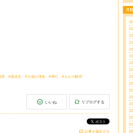
月別
20
20
20
20
20
20
20
20
祖様
#過去生
#土地の浄化
#神社
#カルマ解消
20
20
20
20
リブログする
いいね
20
20
20
ポスト
20
20
記事を報告する