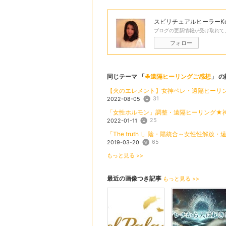
スピリチュアルヒーラーKo
ブログの更新情報が受け取れて
フォロー
同じテーマ 「
☘遠隔ヒーリングご感想
」 
【火のエレメント】女神ペレ・遠隔ヒーリング
31
2022-08-05
「女性ホルモン」調整・遠隔ヒーリング★神
25
2022-01-11
「The truth I」陰・陽統合～女性性解
65
2019-03-20
もっと見る >>
最近の画像つき記事
もっと見る >>