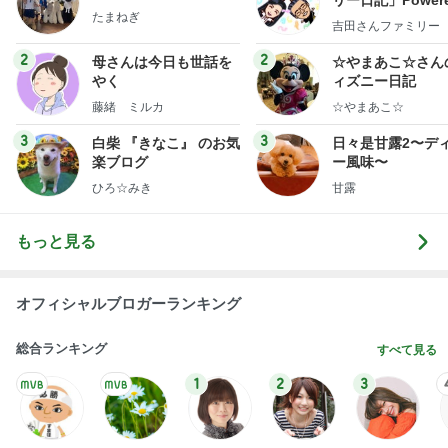
藤緒 ミルカ
☆やまあこ☆
3
3
白柴 『きなこ』 のお気
日々是甘露2〜デ
楽ブログ
ー風味〜
ひろ☆みき
甘露
もっと見る
オフィシャルブロガーランキング
総合ランキング
すべて見る
1
2
3
市川團十郎白
小林麻央
だいたひかる
桃
クロ
猿
急上昇ランキング
すべて見る