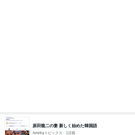
原田龍二の妻 新しく始めた韓国語
Amebaトピックス
1日前
今週から停電が始まる?! 片山さつき大臣の警告がE
BS、RV、そしてGESARA宣言が⁈