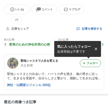
いいね
コメント
リブログ
28
記事を報告する
記事をシェア
前の記事
次の記事
変革のための浄化作用の心得
自分の枠を越えると、新しい
気に入ったらフォロー
世界が見えてくる
会員登録は不要です
聖地シャスタで人生を変える
フォロー
月丘和果
聖地シャスタとの出会いで、ハートの声を聴き、魂の導きに沿っ
て、生きるを実践中。自分らしさと繋がり、感動して生きれば地球
は、ずっと面白い！沖縄とアメリカ・シャスタ山を行き来し、ライ
神社・仏閣巡りジャンル 260位
フワークを生きる楽しさを伝える。沖縄県北部やんばる在住。
最近の画像つき記事