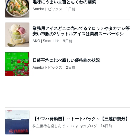
安い市販の2リットルアイスは業務スーパーやシャ
トレ
AKO | Smart Life
9日前
日経平均に比べ寂しい優待株の状況
Amebaトピックス
2日前
【ヤマハ発動機】～トートバック～【三越伊勢丹】
株主優待を楽しんで～tasayuryのブログ
14日前