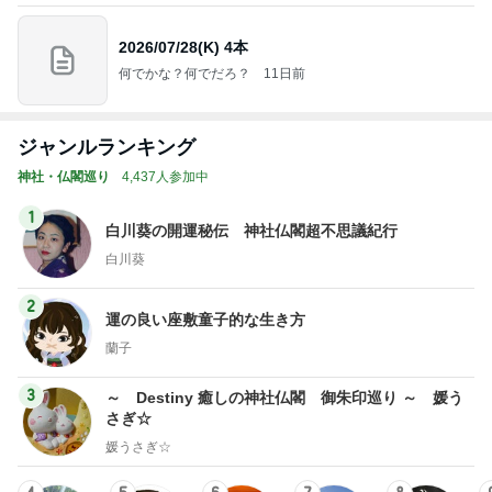
2026/07/28(K) 4本
何でかな？何でだろ？
11日前
ジャンルランキング
神社・仏閣巡り
4,437人参加中
1
白川葵の開運秘伝 神社仏閣超不思議紀行
白川葵
2
運の良い座敷童子的な生き方
蘭子
3
～ Destiny 癒しの神社仏閣 御朱印巡り ～ 媛う
さぎ☆
媛うさぎ☆