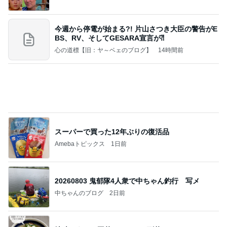
心の道標【旧：ヤ～ベェのブログ】
14時間前
スーパーで買った12年ぶりの復活品
Amebaトピックス
1日前
20260803 鬼郁隊4人衆で中ちゃん釣行 写メ
中ちゃんのブログ
2日前
地味にうまい豆苗とちくわの副菜
Amebaトピックス
1日前
業務用アイスどこに売ってる？ロッテやタカナシ等