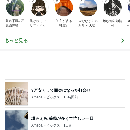
4
5
6
7
8
菊水千鳳の不
風が吹くアト
神主が語る
かむなからの
雅な御朱印情
Ot
思議体験日記
リエ・ハッピ
『神霊』と
みち ～天地悠
報
of
～神仏の声を
ーカウンセリ
『霊術』と古
久～
77
聴いて、人と
ング AIRE VI
き日本の心を
神仏との橋渡
DA
伝へるブログ
もっと見る
し役をさせて
です。
いただいてお
ります。視え
ない世界をご
紹介していま
3万安くして面倒になった打合せ
す。
Amebaトピックス
15時間前
堀ちえみ 移動が多くて忙しい一日
Amebaトピックス
1日前
離婚から12年で完済するローン
Amebaトピックス
1日前