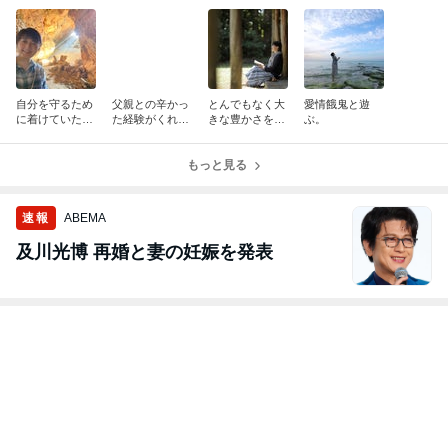
自分を守るため
父親との辛かっ
とんでもなく大
愛情餓鬼と遊
に着けていた鎧
た経験がくれた
きな豊かさを止
ぶ。
をもう完全に手
私へのギフトに
めていたのは、
放して、新しい
気づいた時に、
父を癒したいと
人生を生きよ
涙がこらえきれ
もっと見る
いう優しさの犠
う。
なくなりまし
牲でした。
た。
速報
ABEMA
及川光博 再婚と妻の妊娠を発表