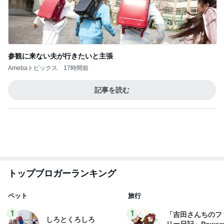
参観に来ない夫が行きたいと主張
Amebaトピックス
17時間前
記事を読む
トップブロガーランキング
ペット
旅行
1
1
「吉田さんちのフ
しろとくろしろ
リー日記」Powere
たまねぎ
y Ameba 吉田さ
吉田さんファミリー
ミリーオフィシャ
ログ
2
2
母さんは今日も世話を
☆やまあこ☆さん
やく
ィズニー日記