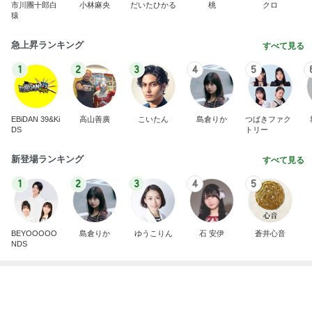
1
2
3
4
5
EBiDAN 39&Ki
高山善廣
こいたん
島倉りか
つばきファク
DS
トリー
新登場ランキング
すべて見る
1
2
3
4
5
BEYOOOOO
島倉りか
ゆうこりん
石 安伊
蒼井心音
NDS