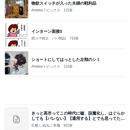
インターン面接3
四コマ戦士 パパ戦記
7日前
ショートにしてはっとした左頬のシミ
Amebaトピックス
1日前
きっと高市ってこの時代に嘘、誤魔化し、はぐらか
しても【バレない】【通用する】とでも思ってたん
だろ
広報 いぬねこ本舗
9日前