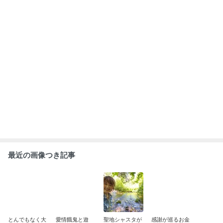
きな豊かさを止
ぶ。
私の生命を救っ
の世界で、元気
めていたのは、
てくれた。試練
になったインナ
父を癒したいと
と苦難を乗り越
ーチャイルドと
いう優しさの犠
もっと見る
えて、 生きて帰
一緒に遊ぼう
牲でした。
って来れた奇
跡。
ABEMA
｢最後の日｣元ジャンポケ斉藤慎二被告
の妻がSNSを更新