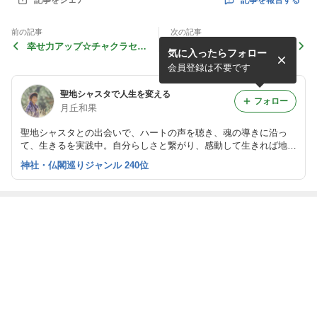
記事をシェア
前の記事
次の記事
幸せ力アップ☆チャクラセミ
【大阪】エンジェルカード初
気に入ったらフォロー
ナーのご報告
心者講習会、盛況に終了しま
した♪
会員登録は不要です
聖地シャスタで人生を変える
フォロー
月丘和果
聖地シャスタとの出会いで、ハートの声を聴き、魂の導きに沿っ
て、生きるを実践中。自分らしさと繋がり、感動して生きれば地球
は、ずっと面白い！沖縄とアメリカ・シャスタ山を行き来し、ライ
神社・仏閣巡りジャンル 240位
フワークを生きる楽しさを伝える。沖縄県北部やんばる在住。
最近の画像つき記事
とんでもなく大
愛情餓鬼と遊
聖地シャスタが
感謝が巡るお金