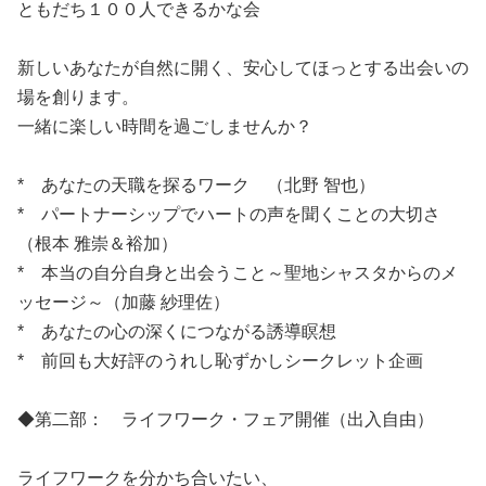
ともだち１００人できるかな会
新しいあなたが自然に開く、安心してほっとする出会いの
場を創ります。
一緒に楽しい時間を過ごしませんか？
* あなたの天職を探るワーク （北野 智也）
* パートナーシップでハートの声を聞くことの大切さ
（根本 雅崇＆裕加）
* 本当の自分自身と出会うこと～聖地シャスタからのメ
ッセージ～（加藤 紗理佐）
* あなたの心の深くにつながる誘導瞑想
* 前回も大好評のうれし恥ずかしシークレット企画
◆第二部： ライフワーク・フェア開催（出入自由）
ライフワークを分かち合いたい、