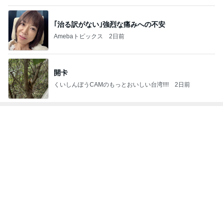
菊水千鳳の不
スパチーの独
風が吹くアト
雅な御朱印情
神主が語る
思議体験日記
り言
リエ・ハッピ
報
『神霊』と
お
～神仏の声を
ーカウンセリ
『霊術』と古
聴いて、人と
ング AIRE VI
き日本の心を
神仏との橋渡
DA
伝へるブログ
もっと見る
し役をさせて
です。
いただいてお
ります。視え
法
ない世界をご
紹介していま
す。