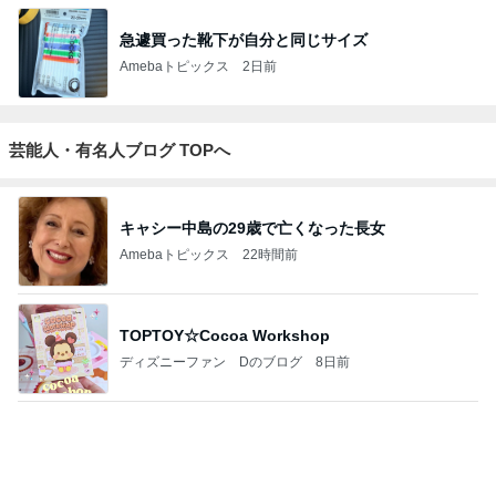
ジャンルランキング
神社・仏閣巡り
4,436人参加中
1
白川葵の開運秘伝 神社仏閣超不思議紀行
白川葵
2
運の良い座敷童子的な生き方
蘭子
3
～ Destiny 癒しの神社仏閣 御朱印巡り ～ 媛う
さぎ☆
媛うさぎ☆
4
5
6
7
8