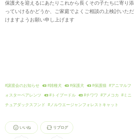
保護犬を迎えるにあたりこれから長くその子たちに寄り添
っていけるかどうか、ご家庭でよくご相談の上検討いただ
けますようお願い申し上げます
#
譲渡会のお知らせ
#
雑種犬
#
保護犬
#
保護猫
#
アニマルフ
ォスターペアレンツ
#
トイプードル
#
チワワ
#
アメコカ
#
ミニ
チュアダックスフンド
#
ノルウエージャンフォレストキャット
いいね
リブログ