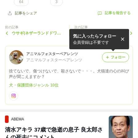
64
3
記事を報告する
記事をシェア
前の記事
次の記事
ウサギ(ネザーランドドワー
目も耳もボロボロ、それなの
気に入ったらフォロー
フ)の新しい飼い主さんを探
に帝王切開の糸が付いていた
しています
アメコカのナンシーのこと
会員登録は不要です
アニマルフォスターペアレンツ
フォロー
アニマルフォスターペアレンツ
捨てないで、傷つけないで、殺さないで・・・。犬猫達の心の叫び
声が聞こえますか？
犬・保護団体ジャンル 10位
ABEMA
清水アキラ 37歳で急逝の息子 良太郎さ
んの死去にコメント