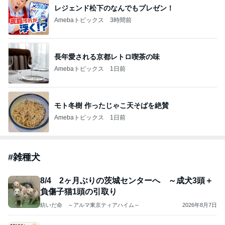
レジェンド松下のなんでもプレゼン！
Amebaトピックス
3時間前
長年愛される京都レトロ喫茶の味
Amebaトピックス
1日前
モト冬樹 作ったじゃこ天そばを絶賛
Amebaトピックス
1日前
#
雑種犬
8/4 2ヶ月ぶりの茨城センターへ ～成犬3頭＋
負傷子猫1頭の引取り
紡いだ命 ～アルマ東京ティアハイム～
2026年8月7日