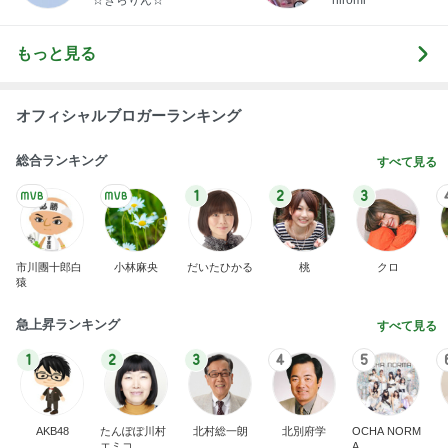
もっと見る
オフィシャルブロガーランキング
総合ランキング
すべて見る
1
2
3
市川團十郎白
小林麻央
だいたひかる
桃
クロ
猿
急上昇ランキング
すべて見る
1
2
3
4
5
AKB48
たんぽぽ川村
北村総一朗
北別府学
OCHA NORM
エミコ
A