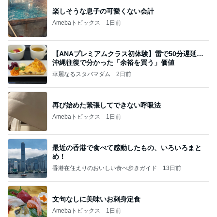
楽しそうな息子の可愛くない会計
Amebaトピックス
1日前
【ANAプレミアムクラス初体験】雷で50分遅延…
沖縄往復で分かった「余裕を買う」価値
華麗なるスタバマダム
2日前
再び始めた緊張してできない呼吸法
Amebaトピックス
1日前
最近の香港で食べて感動したもの、いろいろまと
め！
香港在住えりのおいしい食べ歩きガイド
13日前
文句なしに美味いお刺身定食
Amebaトピックス
1日前