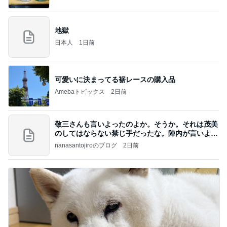
地獄
日本人
1日前
可愛いに決まってる裾レースの購入品
Amebaトピックス
2日前
敬三さんも言いよったのよか。そうか。それは茂美
のしてはならない禁じ手だったな。陣内が言いよる
のよ
nanasantojiroのブログ
2日前