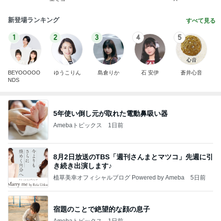
新登場ランキング
すべて見る
1
2
3
4
5
BEYOOOOO
ゆうこりん
島倉りか
石 安伊
蒼井心音
NDS
5年使い倒し元が取れた電動鼻吸い器
Amebaトピックス
1日前
8月2日放送のTBS「週刊さんまとマツコ」先週に引
き続き出演します♪
植草美幸オフィシャルブログ Powered by Ameba
5日前
宿題のことで絶望的な顔の息子