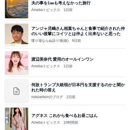
夫の事を1㎜も考えなかった旅行
Amebaトピックス
1日前
アンジャ児嶋さん相葉ちゃんと食事で紹介された仲
のいい後輩にコイツとは仲よく出来ないと思った
喋り場ならぬ語り場(仮)
9日前
渡辺美奈代 愛用のオールインワン
Amebaトピックス
1日前
何故トランプ大統領が日本円を支援するのかと聞か
れた時の答え
nokoarikonのブログ
2日前
アグネス これから食べるお昼ごはん
Amebaトピックス
10時間前