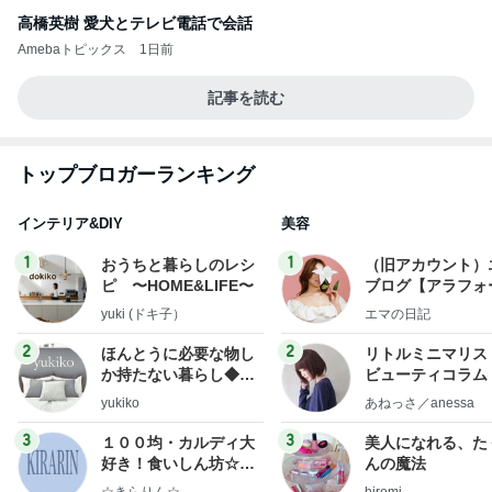
高橋英樹 愛犬とテレビ電話で会話
Amebaトピックス
1日前
記事を読む
トップブロガーランキング
インテリア&DIY
美容
1
1
おうちと暮らしのレシ
（旧アカウント）
ピ 〜HOME&LIFE〜
ブログ【アラフォ
社売却セカンドラ
yuki (ドキ子）
エマの日記
フ】
2
2
ほんとうに必要な物し
リトルミニマリス
か持たない暮らし◆Ke
ビューティコラム 
ep Life Simple◆〜イ
little minimalist'
yukiko
あねっさ／anessa
ンテリアのきろく〜
uty colum
3
3
１００均・カルディ大
美人になれる、た
好き！食いしん坊☆き
んの魔法
らりん☆のブログ
☆きらりん☆
hiromi