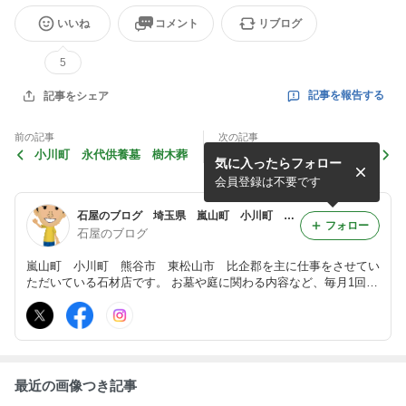
いいね
コメント
リブログ
5
記事を報告する
記事をシェア
前の記事
次の記事
小川町 永代供養墓 樹木葬
重厚感あるお墓
気に入ったらフォロー
会員登録は不要です
石屋のブログ 埼玉県 嵐山町 小川町 熊谷市 石材店・お墓ブログ 石材店ブログ
フォロー
石屋のブログ
嵐山町 小川町 熊谷市 東松山市 比企郡を主に仕事をさせてい
ただいている石材店です。 お墓や庭に関わる内容など、毎月1回更
新しています。 有限会社 安藤石材工業 HPはこちらです→→→
http://www.andosekizai.com
最近の画像つき記事