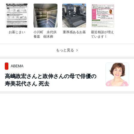
お墓じまい
小川町 永代供
重厚感あるお墓
最近相談が増え
養墓 樹木葬
ています！
もっと見る
ABEMA
高嶋政宏さんと政伸さんの母で俳優の
寿美花代さん 死去