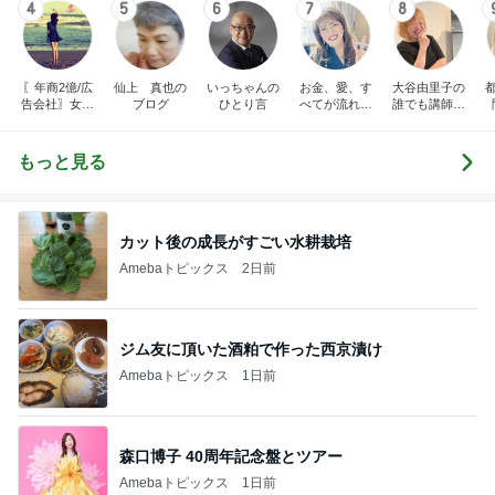
4
5
6
7
8
〖年商2億/広
仙上 真也の
いっちゃんの
お金、愛、す
大谷由里子の
告会社〗女社
ブログ
ひとり言
べてが流れ込
誰でも講師ブ
長の仕事術と
んでくる方法
ログ｜感じ
裏日記
❤ SAYURA
て・興味を持
サユラ
って・動く人
もっと見る
づくり
カット後の成長がすごい水耕栽培
Amebaトピックス
2日前
ジム友に頂いた酒粕で作った西京漬け
Amebaトピックス
1日前
森口博子 40周年記念盤とツアー
Amebaトピックス
1日前