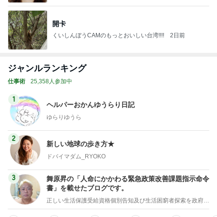
開卡
くいしんぼうCAMのもっとおいしい台湾!!!!
2日前
ジャンルランキング
仕事術
25,358人参加中
1
ヘルパーおかんゆうらり日記
ゆらりゆうら
2
新しい地球の歩き方★
ドバイマダム_RYOKO
3
舞原昇の「人命にかかわる緊急政策改善課題指示命令
書」を載せたブログです。
正しい生活保護受給資格個別告知及び生活困窮者探索を政府に義務付ける法案制定の為の署名のお願い