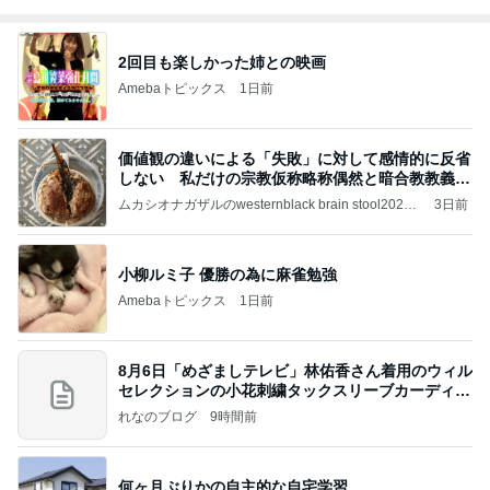
2回目も楽しかった姉との映画
Amebaトピックス
1日前
価値観の違いによる「失敗」に対して感情的に反省
しない 私だけの宗教仮称略称偶然と暗合教教義候
補
ムカシオナガザルのwesternblack brain stool2024
3日前
年（令和6）11月25日以来減酒断煙再開ムカシオナ
ガザル
小柳ルミ子 優勝の為に麻雀勉強
Amebaトピックス
1日前
8月6日「めざましテレビ」林佑香さん着用のウィル
セレクションの小花刺繍タックスリーブカーディガ
ン
れなのブログ
9時間前
何ヶ月ぶりかの自主的な自宅学習