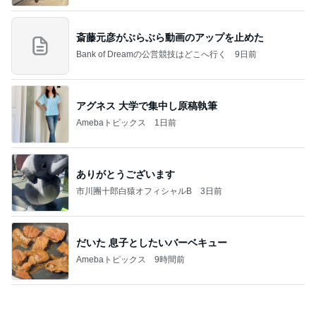
７人待ち
沢田聖子オフィシャルブログ「In My Heartな旅日
3日前
記」by Ameba
京都のホテルやカフェのおすすめカヌレ
Amebaトピックス
2日前