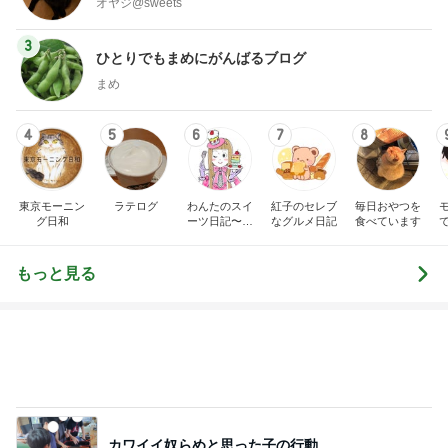
オヤジ@sweets
3
ひとりでもまめにがんばるブログ
まめ
4
5
6
7
8
東京モーニン
ラテログ
わんたのスイ
紅子のセレブ
毎日おやつを
グ日和
ーツ日記〜小
なグルメ日記
食べています
さな幸せ♡コ
ンビニスイー
ツ〜
もっと見る
カワイイ奴らめと思った子の行動