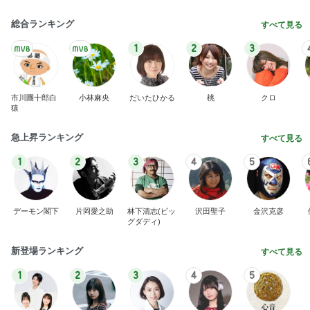
総合ランキング
すべて見る
1
2
3
市川團十郎白
小林麻央
だいたひかる
桃
クロ
猿
急上昇ランキング
すべて見る
1
2
3
4
5
デーモン閣下
片岡愛之助
林下清志(ビッ
沢田聖子
金沢克彦
グダディ)
新登場ランキング
すべて見る
1
2
3
4
5