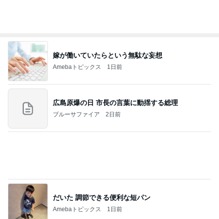
斎藤元彦がぶらぶら動画のアップを止めた
Bank of Dreamの公営競技はどこへ行く
9日前
アグネス 大学で集中し原稿執筆
Amebaトピックス
1日前
ありがとうございます
市川團十郎白猿オフィシャルB
3日前
だいた 息子としたいバーベキュー
Amebaトピックス
9時間前