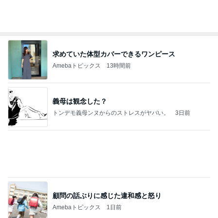
同じ夢
四コマ戦士 パパ戦記
10日前
本当に髪が綺麗になったヘアマスク
Amebaトピックス
16時間前
力強いジャンプをまるで天上の美しさのように軽や
かに着氷その芸術性によって心奪われる魔法を織り
なす
フィギュアスケート応援（くまはともだち）
2日前
だいた 前にも後ろにもできる秋物
Amebaトピックス
1日前