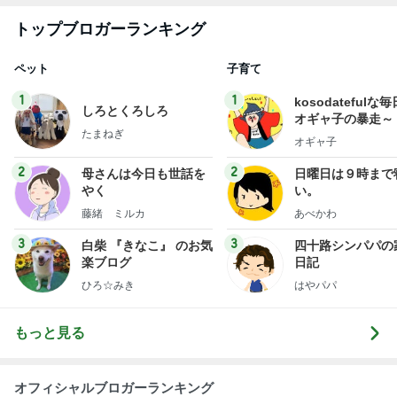
トップブロガーランキング
ペット
子育て
1
1
kosodatefulな毎
しろとくろしろ
オギャ子の暴走～
たまねぎ
オギャ子
2
2
母さんは今日も世話を
日曜日は９時まで
やく
い。
藤緒 ミルカ
あべかわ
3
3
白柴 『きなこ』 のお気
四十路シンパパの
楽ブログ
日記
ひろ☆みき
はやパパ
もっと見る
オフィシャルブロガーランキング