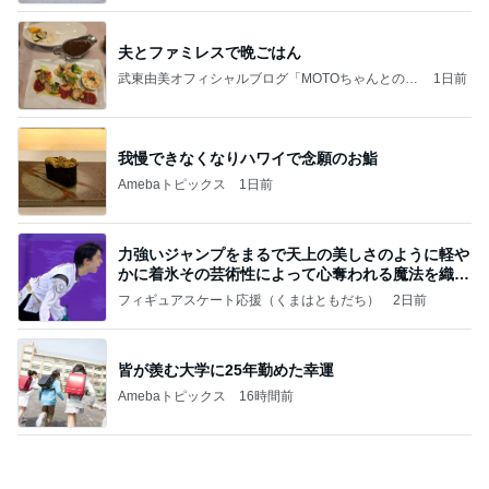
同じ夢
四コマ戦士 パパ戦記
10日前
パパが瞬食した赤魚の煮付け
Amebaトピックス
1日前