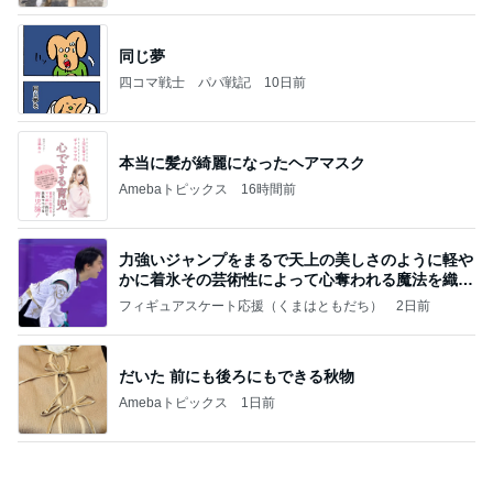
夫とファミレスで晩ごはん
武東由美オフィシャルブログ「MOTOちゃんとのは
1日前
っぴぃな毎日」Powered by Ameba
アグネス 一番集中できる執筆場所
Amebaトピックス
1日前