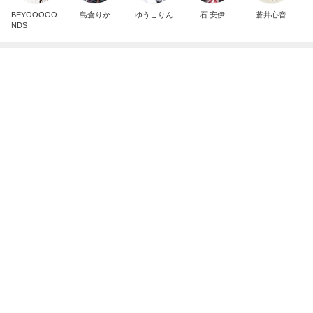
BEYOOOOO
島倉りか
ゆうこりん
石 安伊
蒼井心音
NDS
嫁が働いていたらという無駄な妄想
Amebaトピックス
1日前
広島原爆の日 市長の言葉に動揺する総理
ブルーサファイア
2日前
だいた 調節できる便利な短パン
Amebaトピックス
1日前