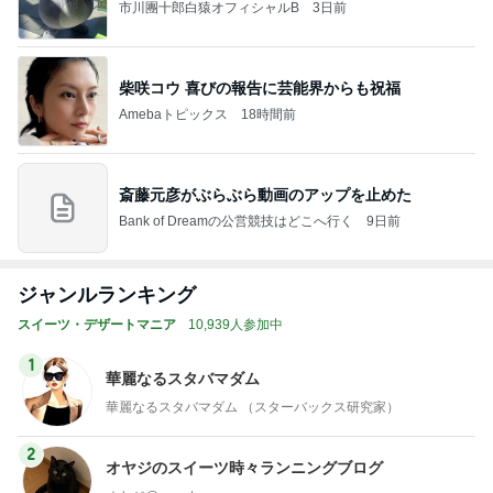
市川團十郎白猿オフィシャルB
3日前
柴咲コウ 喜びの報告に芸能界からも祝福
Amebaトピックス
18時間前
斎藤元彦がぶらぶら動画のアップを止めた
Bank of Dreamの公営競技はどこへ行く
9日前
ジャンルランキング
スイーツ・デザートマニア
10,939人参加中
1
華麗なるスタバマダム
華麗なるスタバマダム （スターバックス研究家）
2
オヤジのスイーツ時々ランニングブログ